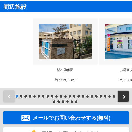
周辺施設
清友幼稚園
八尾高
約792m／10分
約1125
前
メールでお問い合わせする(無料)