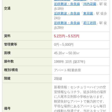
近鉄難波・奈良線
「
河内花園
」駅 徒
交通
歩18分
近鉄難波・奈良線
「
東花園
」駅 徒歩
24分
近鉄難波・奈良線
「
若江岩田
」駅 徒
歩28分
賃料
5.2万円～5.5万円
管理費等
0円～5,000円
面積
45.20㎡～50.00㎡
築年数
1988年 10月 (築37年)
種別/構造
アパート/軽量鉄骨
階建
2階建
新着情報：センチュリーハイツの空
室情報ならコチラ。徒歩16分の場所
に八尾市立刑部小学校があります。
眺望良好なアパートで魅力的です。
平坦な場所にあるアパートなら毎日
備考
の移動も快適です。当社スタッフが