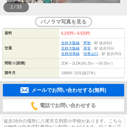
1 / 33
パノラマ写真を見る
賃料
5.2万円～5.5万円
近鉄大阪線
「
恩智
」駅 徒歩6分
交通
近鉄大阪線
「
高安
」駅 徒歩15分
近鉄信貴線
「
信貴山口
」駅 徒歩25分
間取り(面積)
2DK～2LDK(45.20㎡～50.00㎡)
築年月
1988年 10月(築37年)
メールでお問い合わせする(無料)
電話でお問い合わせする
徒歩16分の場所に八尾市立刑部小学校があります。こちら
の物件は自走式駐車場がご利用いただけます。行く先に応