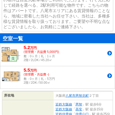
じて経路を選べる、2駅利用可能な物件です。こちらの物
件はアパートです。八尾市エリアにある賃貸情報のことな
ら、地域に密着した当社へお任せ下さい。当社は、多種多
様な賃貸情報を取り扱っております。ご要望や不明な点な
どございましたら、お気軽にご連絡下さい。
空室一覧
5.2
万
円
(管理費・共益費 5,000円)
敷：0ヶ月｜礼：1ヶ月
2階 / 2LDK / 45.20㎡
5.5
万
円
(管理費・共益費 -)
敷：0ヶ月｜礼：5万円
2階 / 2DK / 50.00㎡
所在地
大阪府
八尾市
恩智北町
２丁目
近鉄大阪線
「
恩智
」駅 徒歩6分
近鉄大阪線
「
高安
」駅 徒歩15分
近鉄信貴線
「
信貴山口
」駅 徒歩25分