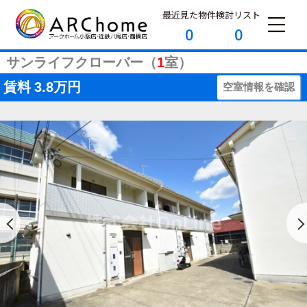
最近見た物件
検討リスト
0
0
サンライフクローバー（
1
室）
賃料
3.8万円
空室情報を確認