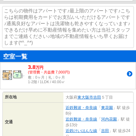
こちらの物件はアパートです♪最上階のアパートです♪こち
らは初期費用をカードでお支払いいただけるアパートです
♪通風良好なアパートは洗濯物も乾きやすくなっています♪
できるだけ早めに不動産情報を集めたい方は当社スタッフ
までご連絡ください♪地域の不動産情報をいち早くお届け
します(*^_^*)
空室一覧
3.8
万
円
(管理費・共益費 7,000円)
敷：0ヶ月｜礼：0ヶ月
1-2階 / 1LDK / 40.00㎡
所在地
大阪府
東大阪市
吉田
５丁目
近鉄難波・奈良線
「
東花園
」駅 徒歩
8分
近鉄難波・奈良線
「
河内花園
」駅 徒
交通
歩13分
近鉄けいはんな線
「
吉田
」駅 徒歩24