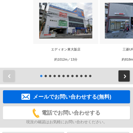
エディオン東大阪店
三菱U
約1012m／13分
約818
前
メールでお問い合わせする(無料)
電話でお問い合わせする
現況の確認はお気軽にお問い合わせください。