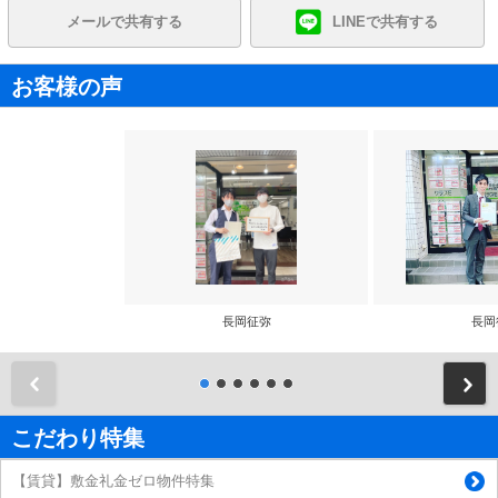
メールで共有する
LINEで共有する
お客様の声
長岡征弥
長岡
前
こだわり特集
【賃貸】敷金礼金ゼロ物件特集