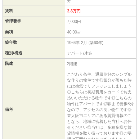
分
賃料
3.8万円
管理費等
7,000円
面積
40.00㎡
築年数
1966年 2月 (築60年)
種別/構造
アパート/木造
階建
2階建
こだわり条件、通風良好のシンプル
な作りの物件です◎気分が落ちた時
には換気でリフレッシュしましょう
◎こちらは初期費用をカードでお支
払いいただける物件です◎こちらの
物件はアパートです◎駅まで徒歩8分
備考
なので、アクセスの良い物件です◎
東大阪市エリアにある賃貸情報のこ
となら、地域に密着した当社へお任
せください◎当社は、多種多様な賃
貸情報を取り扱っております◎ご要