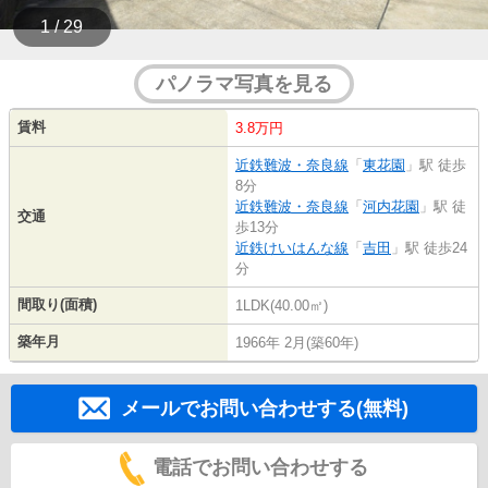
1 / 29
パノラマ写真を見る
賃料
3.8万円
近鉄難波・奈良線
「
東花園
」駅 徒歩
8分
近鉄難波・奈良線
「
河内花園
」駅 徒
交通
歩13分
近鉄けいはんな線
「
吉田
」駅 徒歩24
分
間取り(面積)
1LDK(40.00㎡)
築年月
1966年 2月(築60年)
メールでお問い合わせする(無料)
電話でお問い合わせする