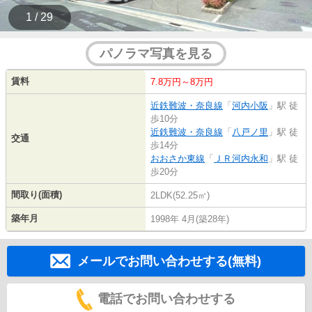
1 / 29
パノラマ写真を見る
賃料
7.8万円～8万円
近鉄難波・奈良線
「
河内小阪
」駅 徒
歩10分
近鉄難波・奈良線
「
八戸ノ里
」駅 徒
交通
歩14分
おおさか東線
「
ＪＲ河内永和
」駅 徒
歩20分
間取り(面積)
2LDK(52.25㎡)
築年月
1998年 4月(築28年)
メールでお問い合わせする(無料)
電話でお問い合わせする