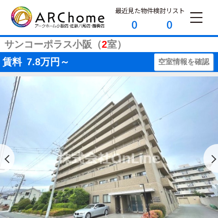
最近見た物件
検討リスト
0
0
サンコーポラス小阪（
2
室）
賃料
7.8
万円～
空室情報を確認