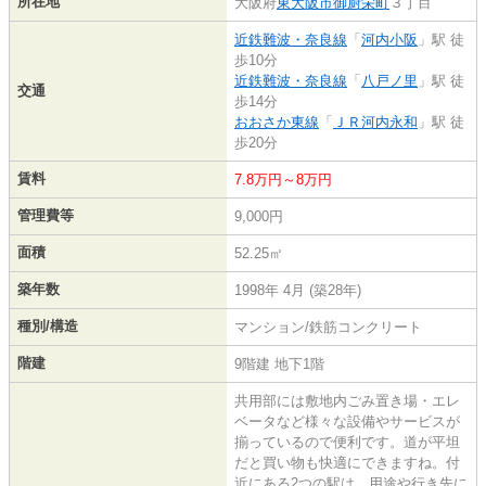
所在地
大阪府
東大阪市
御厨栄町
３丁目
近鉄難波・奈良線
「
河内小阪
」駅 徒
歩10分
近鉄難波・奈良線
「
八戸ノ里
」駅 徒
交通
歩14分
おおさか東線
「
ＪＲ河内永和
」駅 徒
歩20分
賃料
7.8万円～8万円
管理費等
9,000円
面積
52.25㎡
築年数
1998年 4月 (築28年)
種別/構造
マンション/鉄筋コンクリート
階建
9階建 地下1階
共用部には敷地内ごみ置き場・エレ
ベータなど様々な設備やサービスが
揃っているので便利です。道が平坦
だと買い物も快適にできますね。付
近にある2つの駅は、用途や行き先に