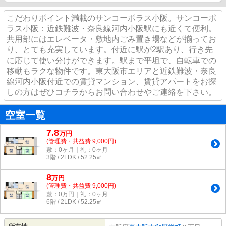
こだわりポイント満載のサンコーポラス小阪。サンコーポ
ラス小阪：近鉄難波・奈良線河内小阪駅にも近くて便利。
共用部にはエレベータ・敷地内ごみ置き場などが揃ってお
り、とても充実しています。付近に駅が2駅あり、行き先
に応じて使い分けができます。駅まで平坦で、自転車での
移動もラクな物件です。東大阪市エリアと近鉄難波・奈良
線河内小阪付近での賃貸マンション、賃貸アパートをお探
しの方はぜひコチラからお問い合わせやご連絡を下さい。
空室一覧
7.8
万
円
(管理費・共益費 9,000円)
敷：0ヶ月｜礼：0ヶ月
3階 / 2LDK / 52.25㎡
8
万
円
(管理費・共益費 9,000円)
敷：0万円｜礼：0ヶ月
6階 / 2LDK / 52.25㎡