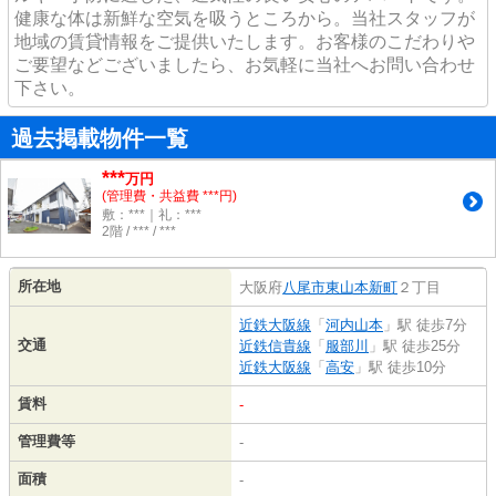
健康な体は新鮮な空気を吸うところから。当社スタッフが
地域の賃貸情報をご提供いたします。お客様のこだわりや
ご要望などございましたら、お気軽に当社へお問い合わせ
下さい。
過去掲載物件一覧
***
万円
(管理費・共益費 ***円)
敷：***｜礼：***
2階 / *** / ***
所在地
大阪府
八尾市
東山本新町
２丁目
近鉄大阪線
「
河内山本
」駅 徒歩7分
交通
近鉄信貴線
「
服部川
」駅 徒歩25分
近鉄大阪線
「
高安
」駅 徒歩10分
賃料
-
管理費等
-
面積
-