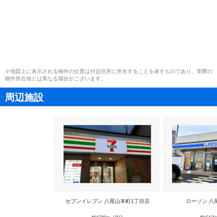
※地図上に表示される物件の位置は付近住所に所在することを表すものであり、実際の
物件所在地とは異なる場合がございます。
周辺施設
セブンイレブン 八尾山本町1丁目店
ローソン 八