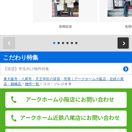
長岡征弥
長岡
前
こだわり特集
【賃貸】学生向け物件特集
東大阪市・八尾市・天王寺区の賃貸・売買｜アークホーム小阪店・近鉄八尾
店・鶴橋店
>
物件一覧
>
ココ・ソレジオ B
アークホーム小阪店にお問い合わせ
アークホーム近鉄八尾店にお問い合わせ