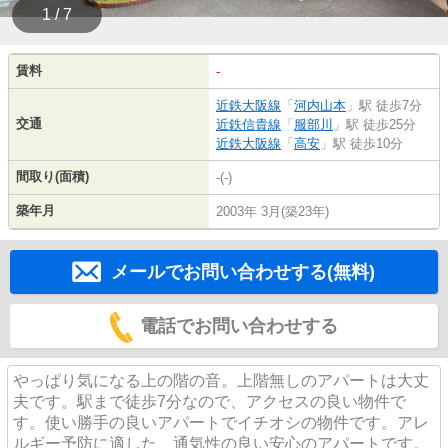
1 / 7
賃料
-
近鉄大阪線
「
河内山本
」駅 徒歩7分
交通
近鉄信貴線
「
服部川
」駅 徒歩25分
近鉄大阪線
「
高安
」駅 徒歩10分
間取り(面積)
-(-)
築年月
2003年 3月(築23年)
メールでお問い合わせする(無料)
電話でお問い合わせする
やっぱり気になる上の階の音。上階無しのアパートは大丈
夫です。駅まで徒歩7分なので、アクセスの良い物件で
す。使い勝手の良いアパートでイチオシの物件です。アレ
ルギー予防に適した、通気性の良い安心のアパートです。