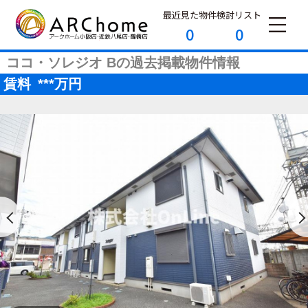
最近見た物件
検討リスト
0
0
ココ・ソレジオ Bの過去掲載物件情報
賃料
***
万円