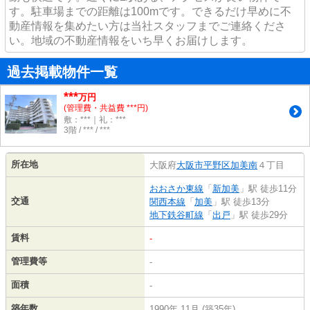
す。駐車場までの距離は100mです。できるだけ早めに不
動産情報を集めたい方は当社スタッフまでご連絡くださ
い。地域の不動産情報をいち早くお届けします。
過去掲載物件一覧
***
万円
(管理費・共益費 ***円)
敷：***｜礼：***
3階 / *** / ***
所在地
大阪府
大阪市平野区
加美南
４丁目
おおさか東線
「
新加美
」駅 徒歩11分
交通
関西本線
「
加美
」駅 徒歩13分
地下鉄谷町線
「
出戸
」駅 徒歩29分
賃料
-
管理費等
-
面積
-
築年数
1990年 11月 (築35年)