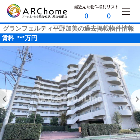
最近見た物件
検討リスト
0
0
グランフェルティ平野加美の過去掲載物件情報
賃料
***
万円