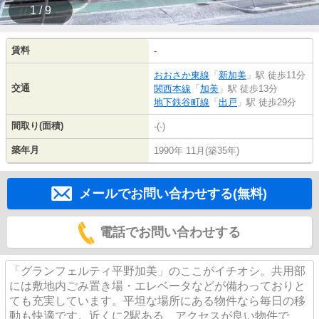
1 / 9
賃料
-
おおさか東線
「
新加美
」駅 徒歩11分
交通
関西本線
「
加美
」駅 徒歩13分
地下鉄谷町線
「
出戸
」駅 徒歩29分
間取り(面積)
-(-)
築年月
1990年 11月(築35年)
メールでお問い合わせする(無料)
電話でお問い合わせする
「グランフェルティ平野加美」のここがイチオシ。共用部
には敷地内ごみ置き場・エレベータなどが備わっておりと
ても充実しています。平坦な場所にある物件なら毎日の移
動も快適です。近くに2駅ある、アクセスが良い物件で