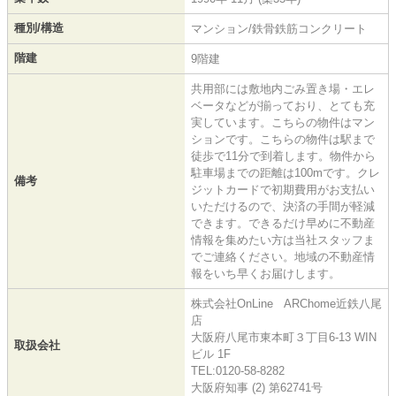
種別/構造
マンション/鉄骨鉄筋コンクリート
階建
9階建
共用部には敷地内ごみ置き場・エレ
ベータなどが揃っており、とても充
実しています。こちらの物件はマン
ションです。こちらの物件は駅まで
徒歩で11分で到着します。物件から
駐車場までの距離は100mです。クレ
備考
ジットカードで初期費用がお支払い
いただけるので、決済の手間が軽減
できます。できるだけ早めに不動産
情報を集めたい方は当社スタッフま
でご連絡ください。地域の不動産情
報をいち早くお届けします。
株式会社OnLine ARChome近鉄八尾
店
大阪府八尾市東本町３丁目6-13 WIN
取扱会社
ビル 1F
TEL:0120-58-8282
大阪府知事 (2) 第62741号