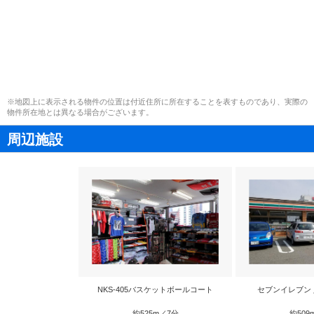
※地図上に表示される物件の位置は付近住所に所在することを表すものであり、実際の
物件所在地とは異なる場合がございます。
周辺施設
NKS-405バスケットボールコート
セブンイレブン
約525m／7分
約509