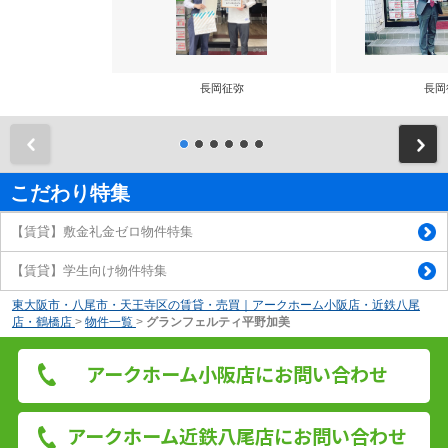
長岡征弥
長岡
前
こだわり特集
【賃貸】敷金礼金ゼロ物件特集
【賃貸】学生向け物件特集
東大阪市・八尾市・天王寺区の賃貸・売買｜アークホーム小阪店・近鉄八尾
店・鶴橋店
>
物件一覧
>
グランフェルティ平野加美
アークホーム小阪店にお問い合わせ
アークホーム近鉄八尾店にお問い合わせ