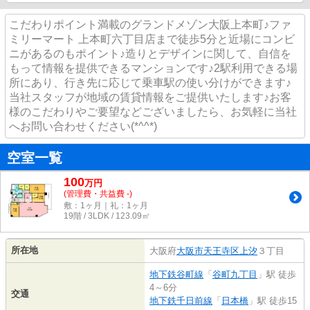
こだわりポイント満載のグランドメゾン大阪上本町♪ファ
ミリーマート 上本町六丁目店まで徒歩5分と近場にコンビ
ニがあるのもポイント♪造りとデザインに関して、自信を
もって情報を提供できるマンションです♪2駅利用できる場
所にあり、行き先に応じて乗車駅の使い分けができます♪
当社スタッフが地域の賃貸情報をご提供いたします♪お客
様のこだわりやご要望などございましたら、お気軽に当社
へお問い合わせください(*^^*)
空室一覧
100
万
円
(管理費・共益費 -)
敷：1ヶ月｜礼：1ヶ月
19階 / 3LDK / 123.09㎡
所在地
大阪府
大阪市天王寺区
上汐
３丁目
地下鉄谷町線
「
谷町九丁目
」駅 徒歩
4～6分
交通
地下鉄千日前線
「
日本橋
」駅 徒歩15