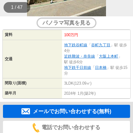
1 / 47
パノラマ写真を見る
賃料
100万円
地下鉄谷町線
「
谷町九丁目
」駅 徒歩
4分
近鉄難波・奈良線
「
大阪上本町
」
交通
駅 徒歩6分
地下鉄千日前線
「
日本橋
」駅 徒歩15
分
間取り(面積)
3LDK(123.09㎡)
築年月
2024年 1月(築2年)
メールでお問い合わせする(無料)
電話でお問い合わせする