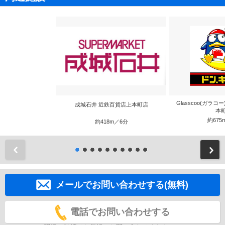
Glasscoo(ガラ
成城石井 近鉄百貨店上本町店
本
約675
約418m／6分
前
メールでお問い合わせする(無料)
電話でお問い合わせする