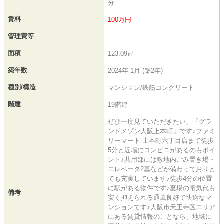
分
賃料
100万円
管理費等
-
面積
123.09㎡
築年数
2024年 1月 (築2年)
種別/構造
マンション/鉄筋コンクリート
階建
19階建
ぜひ一度見ていただきたい、「グラ
ンドメゾン大阪上本町」です♪ファミ
リーマート 上本町六丁目店まで徒歩
5分と近場にコンビニがあるのもポイ
ント♪共用部には敷地内ごみ置き場・
エレベータ2基などが備わっておりと
ても充実しています♪徒歩4分の位置
に駅がある物件です♪夏場の電気代も
備考
安く抑えられる通風良好で快適なマ
ンションです♪大阪市天王寺区エリア
にある賃貸情報のことなら、地域に