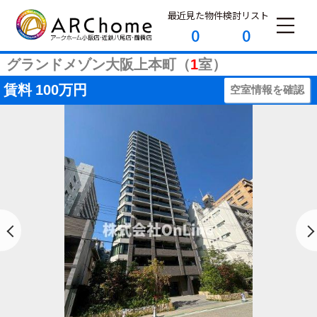
最近見た物件
検討リスト
0
0
グランドメゾン大阪上本町（
1
室）
賃料
100万円
空室情報を確認