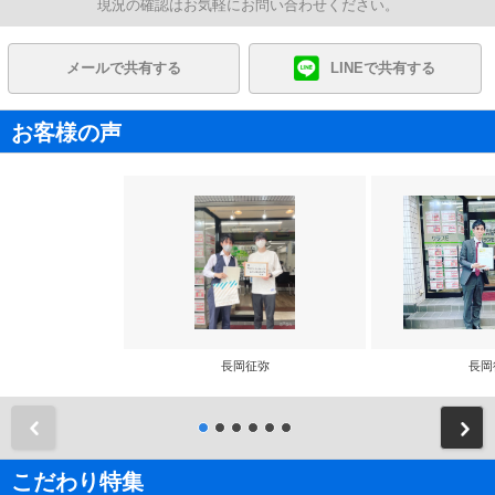
現況の確認はお気軽にお問い合わせください。
メールで共有する
LINEで共有する
お客様の声
長岡征弥
長岡
前
こだわり特集