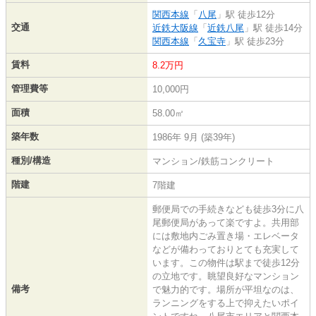
関西本線
「
八尾
」駅 徒歩12分
交通
近鉄大阪線
「
近鉄八尾
」駅 徒歩14分
関西本線
「
久宝寺
」駅 徒歩23分
賃料
8.2万円
管理費等
10,000円
面積
58.00㎡
築年数
1986年 9月 (築39年)
種別/構造
マンション/鉄筋コンクリート
階建
7階建
郵便局での手続きなども徒歩3分に八
尾郵便局があって楽ですよ。共用部
には敷地内ごみ置き場・エレベータ
などが備わっておりとても充実して
います。この物件は駅まで徒歩12分
の立地です。眺望良好なマンション
備考
で魅力的です。場所が平坦なのは、
ランニングをする上で抑えたいポイ