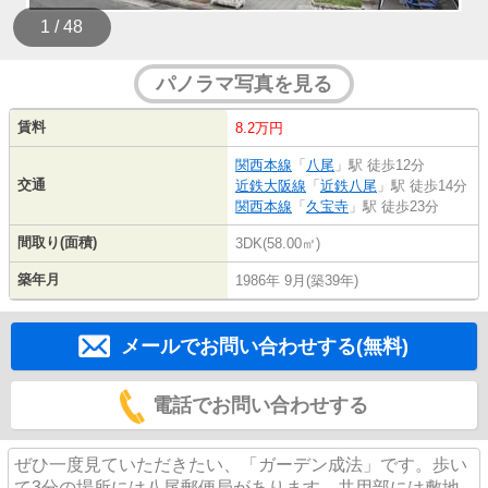
1 / 48
パノラマ写真を見る
賃料
8.2万円
関西本線
「
八尾
」駅 徒歩12分
交通
近鉄大阪線
「
近鉄八尾
」駅 徒歩14分
関西本線
「
久宝寺
」駅 徒歩23分
間取り(面積)
3DK(58.00㎡)
築年月
1986年 9月(築39年)
メールでお問い合わせする(無料)
電話でお問い合わせする
ぜひ一度見ていただきたい、「ガーデン成法」です。歩い
て3分の場所には八尾郵便局があります。共用部には敷地