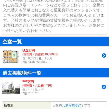
内ごみ置き場・エレベータなどが揃っております。空気の
入れ替えも簡単におこなえる通風良好のマンションです。
こちらの物件では初期費用をカードでお支払いいただけま
す。当社スタッフが地域の賃貸情報をご提供いたします。
お客様のこだわりやご要望などございましたら、お気軽に
当社へお問い合わせ下さい。
空室一覧
8.2
万
円
(管理費・共益費 10,000円)
敷：0万円｜礼：1ヶ月
2階 / 3DK / 58.00㎡
過去掲載物件一覧
***
万円
(管理費・共益費 ***円)
敷：***｜礼：***
7階 / *** / ***
所在地
大阪府
八尾市
明美町
１丁目