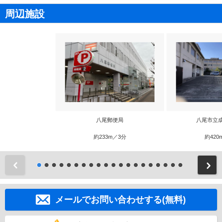
周辺施設
八尾郵便局
八尾市立
約233m／3分
約420
前
メールでお問い合わせする(無料)