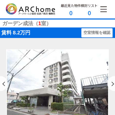
最近見た物件
検討リスト
0
0
ガーデン成法（
1
室）
賃料
8.2万円
空室情報を確認