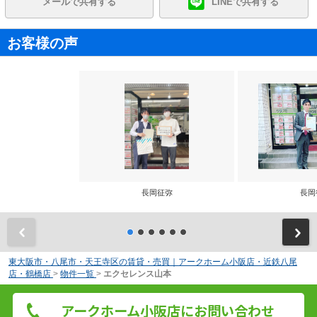
メールで共有する
LINEで共有する
お客様の声
長岡征弥
長岡
前
東大阪市・八尾市・天王寺区の賃貸・売買｜アークホーム小阪店・近鉄八尾
店・鶴橋店
>
物件一覧
>
エクセレンス山本
アークホーム小阪店にお問い合わせ