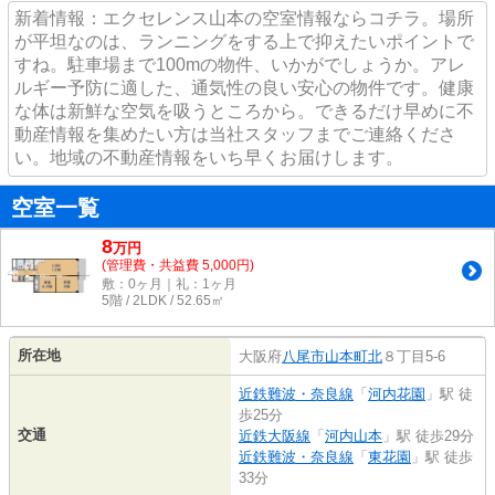
新着情報：エクセレンス山本の空室情報ならコチラ。場所
が平坦なのは、ランニングをする上で抑えたいポイントで
すね。駐車場まで100mの物件、いかがでしょうか。アレ
ルギー予防に適した、通気性の良い安心の物件です。健康
な体は新鮮な空気を吸うところから。できるだけ早めに不
動産情報を集めたい方は当社スタッフまでご連絡くださ
い。地域の不動産情報をいち早くお届けします。
空室一覧
8
万
円
(管理費・共益費 5,000円)
敷：0ヶ月｜礼：1ヶ月
5階 / 2LDK / 52.65㎡
所在地
大阪府
八尾市
山本町北
８丁目5-6
近鉄難波・奈良線
「
河内花園
」駅 徒
歩25分
交通
近鉄大阪線
「
河内山本
」駅 徒歩29分
近鉄難波・奈良線
「
東花園
」駅 徒歩
33分