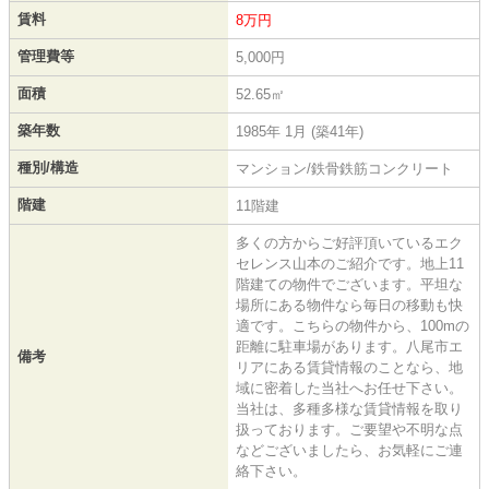
賃料
8万円
管理費等
5,000円
面積
52.65㎡
築年数
1985年 1月 (築41年)
種別/構造
マンション/鉄骨鉄筋コンクリート
階建
11階建
多くの方からご好評頂いているエク
セレンス山本のご紹介です。地上11
階建ての物件でございます。平坦な
場所にある物件なら毎日の移動も快
適です。こちらの物件から、100mの
距離に駐車場があります。八尾市エ
備考
リアにある賃貸情報のことなら、地
域に密着した当社へお任せ下さい。
当社は、多種多様な賃貸情報を取り
扱っております。ご要望や不明な点
などございましたら、お気軽にご連
絡下さい。