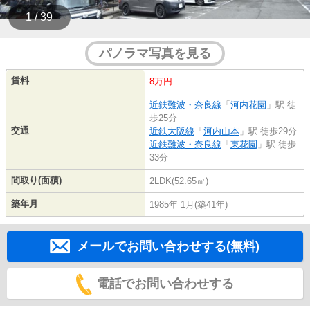
1 / 39
パノラマ写真を見る
賃料
8万円
近鉄難波・奈良線
「
河内花園
」駅 徒
歩25分
交通
近鉄大阪線
「
河内山本
」駅 徒歩29分
近鉄難波・奈良線
「
東花園
」駅 徒歩
33分
間取り(面積)
2LDK(52.65㎡)
築年月
1985年 1月(築41年)
メールでお問い合わせする(無料)
電話でお問い合わせする