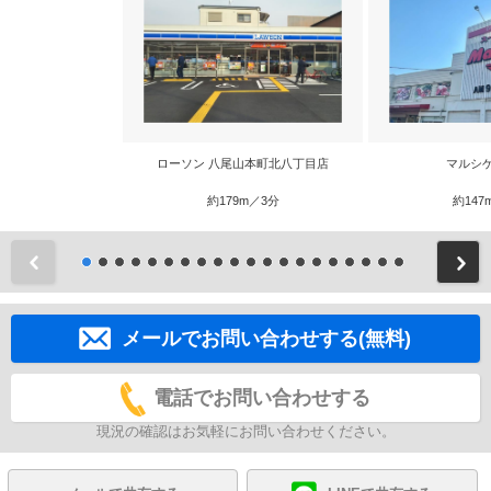
ローソン 八尾山本町北八丁目店
マルシ
約179m／3分
約147
前
メールでお問い合わせする(無料)
電話でお問い合わせする
現況の確認はお気軽にお問い合わせください。