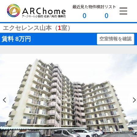
最近見た物件
検討リスト
0
0
エクセレンス山本（
1
室）
賃料
8万円
空室情報を確認