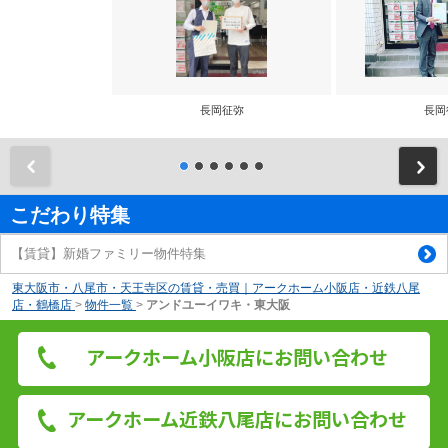
長岡征弥
長岡
前
こだわり特集
【賃貸】新婚ファミリー物件特集
東大阪市・八尾市・天王寺区の賃貸・売買｜アークホーム小阪店・近鉄八尾
店・鶴橋店
>
物件一覧
>
アンドユーイワキ・東大阪
アークホーム小阪店にお問い合わせ
アークホーム近鉄八尾店にお問い合わせ