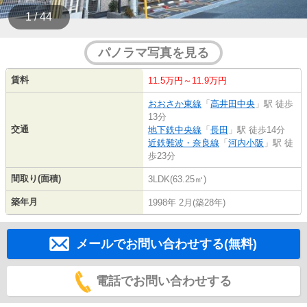
1 / 44
パノラマ写真を見る
賃料
11.5万円～11.9万円
おおさか東線
「
高井田中央
」駅 徒歩
13分
交通
地下鉄中央線
「
長田
」駅 徒歩14分
近鉄難波・奈良線
「
河内小阪
」駅 徒
歩23分
間取り(面積)
3LDK(63.25㎡)
築年月
1998年 2月(築28年)
メールでお問い合わせする(無料)
電話でお問い合わせする