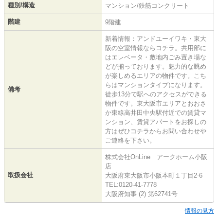
種別/構造
マンション/鉄筋コンクリート
階建
9階建
新着情報：アンドユーイワキ・東大
阪の空室情報ならコチラ。共用部に
はエレベータ・敷地内ごみ置き場な
どが揃っております。魅力的な眺め
が楽しめるエリアの物件です。こち
らはマンションタイプになります。
備考
徒歩13分で駅へのアクセスができる
物件です。東大阪市エリアとおおさ
か東線高井田中央駅付近での賃貸マ
ンション、賃貸アパートをお探しの
方はぜひコチラからお問い合わせや
ご連絡を下さい。
株式会社OnLine アークホーム小阪
店
取扱会社
大阪府東大阪市小阪本町１丁目2-6
TEL:0120-41-7778
大阪府知事 (2) 第62741号
情報の見方