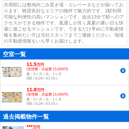
共用部には敷地内ごみ置き場・エレベータなどが揃ってお
ります。眺望良好なエリアの物件で魅力的です。2駅利用
可能な利便性の高いマンションです。徒歩13分で駅へのア
クセスができる物件です。風通しが良く真夏の暑い日も快
適に過ごせるマンションです。できるだけ早めに不動産情
報を集めたい方は当社スタッフまでご連絡ください。地域
の不動産情報をいち早くお届けします。
空室一覧
11.5
万
円
(管理費・共益費 15,000円)
敷：0ヶ月｜礼：1ヶ月
6階 / 3LDK / 63.25㎡
11.9
万
円
(管理費・共益費 15,000円)
敷：0ヶ月｜礼：1ヶ月
9階 / 3LDK / 63.25㎡
過去掲載物件一覧
***
万円