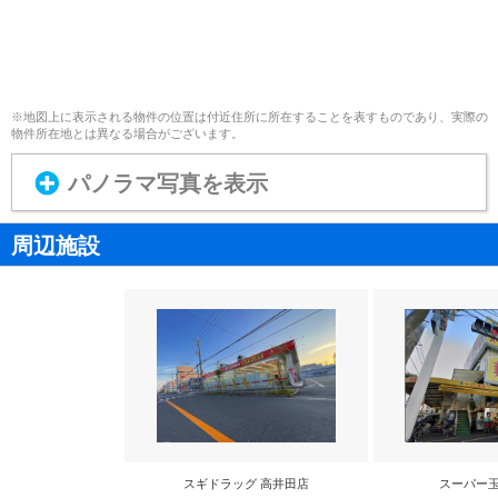
※地図上に表示される物件の位置は付近住所に所在することを表すものであり、実際の
物件所在地とは異なる場合がございます。
パノラマ写真を表示
周辺施設
スギドラッグ 高井田店
スーパー玉