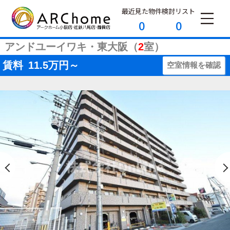
最近見た物件
検討リスト
0
0
アンドユーイワキ・東大阪（
2
室）
賃料
11.5
万円～
空室情報を確認