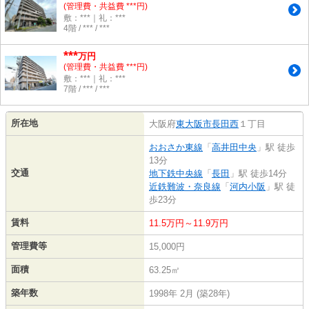
(管理費・共益費 ***円)
敷：***｜礼：***
4階 / *** / ***
***
万円
(管理費・共益費 ***円)
敷：***｜礼：***
7階 / *** / ***
所在地
大阪府
東大阪市
長田西
１丁目
おおさか東線
「
高井田中央
」駅 徒歩
13分
交通
地下鉄中央線
「
長田
」駅 徒歩14分
近鉄難波・奈良線
「
河内小阪
」駅 徒
歩23分
賃料
11.5万円～11.9万円
管理費等
15,000円
面積
63.25㎡
築年数
1998年 2月 (築28年)