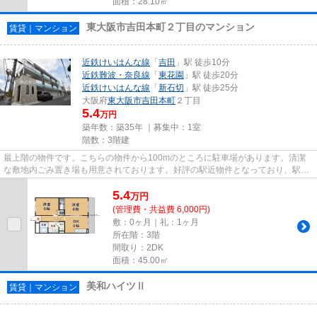
面積：28.10㎡
東大阪市吉田本町２丁目のマンション
賃貸｜マンション
近鉄けいはんな線
「
吉田
」駅 徒歩10分
近鉄難波・奈良線
「
東花園
」駅 徒歩20分
近鉄けいはんな線
「
新石切
」駅 徒歩25分
大阪府
東大阪市
吉田本町
２丁目
5.4
万円
築年数：築35年 ｜募集中：
1室
階数：3階建
最上階の物件です。こちらの物件から100mのところに駐車場があります。清潔
な敷地内ごみ置き場も用意されております。好評の駅近物件となっており、駅よ
り徒歩10分に立地しています。...
5.4
万
円
(管理費・共益費 6,000円)
敷：0ヶ月｜礼：1ヶ月
所在階：3階
間取り：2DK
面積：45.00㎡
美和ハイツⅡ
賃貸｜マンション