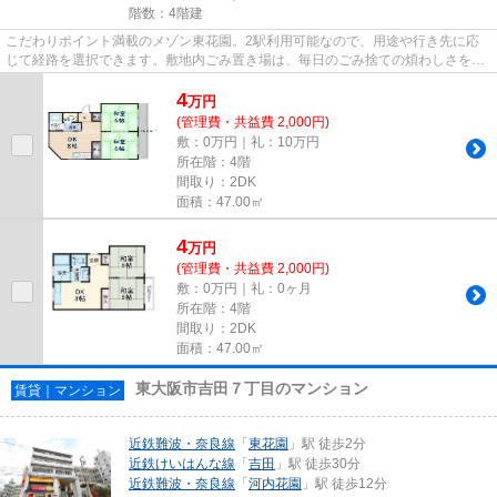
階数：4階建
こだわりポイント満載のメゾン東花園。2駅利用可能なので、用途や行き先に応
じて経路を選択できます。敷地内ごみ置き場は、毎日のごみ捨ての煩わしさを軽
減します。物件から駅までは平...
4
万
円
(管理費・共益費 2,000円)
敷：0万円｜礼：10万円
所在階：4階
間取り：2DK
面積：47.00㎡
4
万
円
(管理費・共益費 2,000円)
敷：0万円｜礼：0ヶ月
所在階：4階
間取り：2DK
面積：47.00㎡
東大阪市吉田７丁目のマンション
賃貸｜マンション
近鉄難波・奈良線
「
東花園
」駅 徒歩2分
近鉄けいはんな線
「
吉田
」駅 徒歩30分
近鉄難波・奈良線
「
河内花園
」駅 徒歩12分