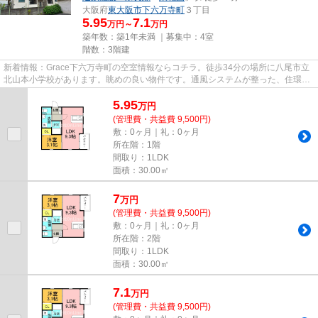
大阪府
東大阪市
下六万寺町
３丁目
5.95
7.1
万円～
万円
築年数：築1年未満 ｜募集中：
4室
階数：3階建
新着情報：Grace下六万寺町の空室情報ならコチラ。徒歩34分の場所に八尾市立
北山本小学校があります。眺めの良い物件です。通風システムが整った、住環境
の良い安心の物件です。東大阪...
5.95
万
円
(管理費・共益費 9,500円)
敷：0ヶ月｜礼：0ヶ月
所在階：1階
間取り：1LDK
面積：30.00㎡
7
万
円
(管理費・共益費 9,500円)
敷：0ヶ月｜礼：0ヶ月
所在階：2階
間取り：1LDK
面積：30.00㎡
7.1
万
円
(管理費・共益費 9,500円)