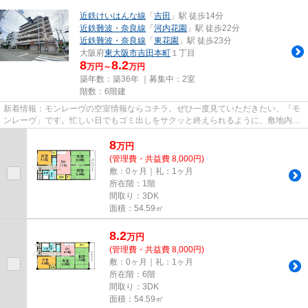
近鉄けいはんな線
「
吉田
」駅 徒歩14分
近鉄難波・奈良線
「
河内花園
」駅 徒歩22分
近鉄難波・奈良線
「
東花園
」駅 徒歩23分
大阪府
東大阪市
吉田本町
１丁目
8
8.2
万円～
万円
築年数：築36年 ｜募集中：
2室
階数：6階建
新着情報：モンレーヴの空室情報ならコチラ。ぜひ一度見ていただきたい、「モ
ンレーヴ」です。忙しい日でもゴミ出しをサクッと終えられるように、敷地内に
ゴミ置き場をつけております...
8
万
円
(管理費・共益費 8,000円)
敷：0ヶ月｜礼：1ヶ月
所在階：1階
間取り：3DK
面積：54.59㎡
8.2
万
円
(管理費・共益費 8,000円)
敷：0ヶ月｜礼：1ヶ月
所在階：6階
間取り：3DK
面積：54.59㎡