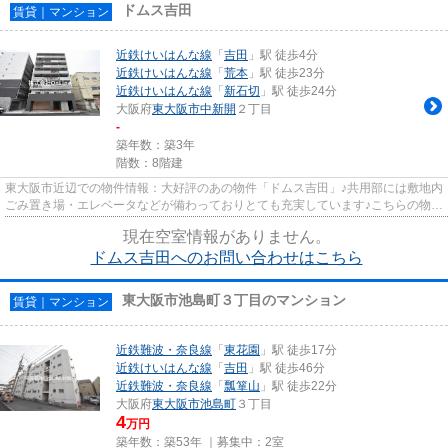
ドムス吉田
賃貸｜マンション
近鉄けいはんな線
「
吉田
」駅 徒歩4分
近鉄けいはんな線
「
荒本
」駅 徒歩23分
近鉄けいはんな線
「
新石切
」駅 徒歩24分
大阪府
東大阪市
中新開
２丁目
-
築年数：築3年
階数：8階建
東大阪市近辺での物件情報：大好評のあの物件「ドムス吉田」♪共用部には敷地内
ごみ置き場・エレベータなどが備わっておりとても充実しています♪こちらの物件
には自走式駐車場あり♪こち...
現在空室情報がありません。
ドムス吉田へのお問い合わせはこちら
東大阪市池島町３丁目のマンション
賃貸｜マンション
近鉄難波・奈良線
「
東花園
」駅 徒歩17分
近鉄けいはんな線
「
吉田
」駅 徒歩46分
近鉄難波・奈良線
「
瓢箪山
」駅 徒歩22分
大阪府
東大阪市
池島町
３丁目
4
万円
築年数：築53年 ｜募集中：
2室