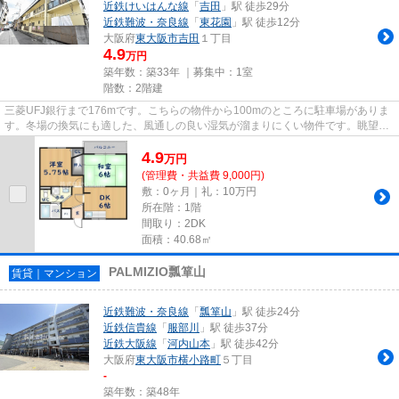
近鉄けいはんな線
「
吉田
」駅 徒歩29分
近鉄難波・奈良線
「
東花園
」駅 徒歩12分
大阪府
東大阪市
吉田
１丁目
4.9
万円
築年数：築33年 ｜募集中：
1室
階数：2階建
三菱UFJ銀行まで176mです。こちらの物件から100mのところに駐車場がありま
す。冬場の換気にも適した、風通しの良い湿気が溜まりにくい物件です。眺望良
好な物件はこちらです。東大阪市...
4.9
万
円
(管理費・共益費 9,000円)
敷：0ヶ月｜礼：10万円
所在階：1階
間取り：2DK
面積：40.68㎡
PALMIZIO瓢箪山
賃貸｜マンション
近鉄難波・奈良線
「
瓢箪山
」駅 徒歩24分
近鉄信貴線
「
服部川
」駅 徒歩37分
近鉄大阪線
「
河内山本
」駅 徒歩42分
大阪府
東大阪市
横小路町
５丁目
-
築年数：築48年