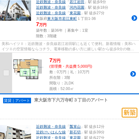
近鉄難波・奈良線
「
若江岩田
」駅 徒歩9分
近鉄難波・奈良線
「
河内花園
」駅 徒歩18分
近鉄難波・奈良線
「
東花園
」駅 徒歩27分
大阪府
東大阪市
若江東町
１丁目1-36
7
万円
築年数：築36年 ｜募集中：
1室
階数：3階建
美和ハイツⅡ：近鉄難波・奈良線若江岩田駅にも近くて便利。新着情報：美和ハ
イツⅡの空室情報ならコチラ。電車移動の多い方に嬉しい駅から徒歩9分の物件
です。風通しの良いマンションは...
7
万
円
(管理費・共益費 5,000円)
敷：0万円｜礼：10万円
所在階：3階
間取り：2LDK
面積：52.00㎡
東大阪市下六万寺町３丁目のアパート
賃貸｜アパート
近鉄難波・奈良線
「
瓢箪山
」駅 徒歩12分
近鉄けいはんな線
「
新石切
」駅 徒歩39分
近鉄難波・奈良線
「
東花園
」駅 徒歩27分