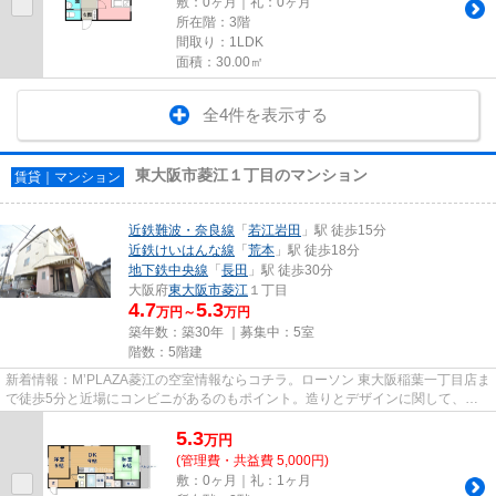
敷：0ヶ月｜礼：0ヶ月
所在階：3階
間取り：1LDK
面積：30.00㎡
全4件を表示する
東大阪市菱江１丁目のマンション
賃貸｜マンション
近鉄難波・奈良線
「
若江岩田
」駅 徒歩15分
近鉄けいはんな線
「
荒本
」駅 徒歩18分
地下鉄中央線
「
長田
」駅 徒歩30分
大阪府
東大阪市
菱江
１丁目
4.7
5.3
万円～
万円
築年数：築30年 ｜募集中：
5室
階数：5階建
新着情報：M’PLAZA菱江の空室情報ならコチラ。ローソン 東大阪稲葉一丁目店ま
で徒歩5分と近場にコンビニがあるのもポイント。造りとデザインに関して、自
信をもって情報を提供できるマ...
5.3
万
円
(管理費・共益費 5,000円)
敷：0ヶ月｜礼：1ヶ月