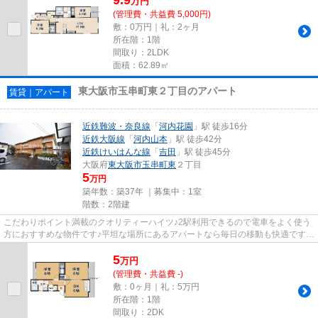
万
円
(管理費・共益費 5,000円)
敷：0万円｜礼：2ヶ月
所在階：1階
間取り：2LDK
面積：62.89㎡
東大阪市玉串町東２丁目のアパート
賃貸｜アパート
近鉄難波・奈良線
「
河内花園
」駅 徒歩16分
近鉄大阪線
「
河内山本
」駅 徒歩42分
近鉄けいはんな線
「
吉田
」駅 徒歩45分
大阪府
東大阪市
玉串町東
２丁目
5
万円
築年数：築37年 ｜募集中：
1室
階数：2階建
こだわりポイント満載のクオリティーハイツ♪2駅利用できるので電車をよく使う
方におすすめな物件です♪平坦な場所にあるアパートなら毎日の移動も快適です♪
さわやかな朝を迎えることの...
5
万
円
(管理費・共益費 -)
敷：0ヶ月｜礼：5万円
所在階：1階
間取り：2DK