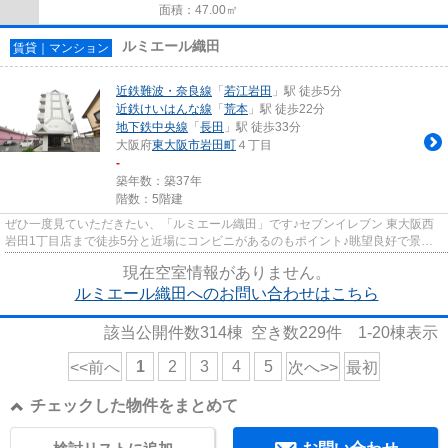
面積：47.00㎡
ルミエール織田
賃貸｜マンション
近鉄難波・奈良線
「
若江岩田
」駅 徒歩5分
近鉄けいはんな線
「
荒本
」駅 徒歩22分
地下鉄中央線
「
長田
」駅 徒歩33分
大阪府
東大阪市
岩田町
４丁目
-
築年数：築37年
階数：5階建
ぜひ一度見ていただきたい、「ルミエール織田」です♪セブンイレブン 東大阪西
岩田1丁目店まで徒歩5分と近場にコンビニがあるのもポイント♪眺望良好で景色
が楽しめます♪2駅利用可能なア...
現在空室情報がありません。
ルミエール織田へのお問い合わせはこちら
該当公開件数
314
棟 空き数
229
件
1-20
棟表示
1
2
3
4
5
<<前へ
次へ>>
最初
チェックした物件をまとめて