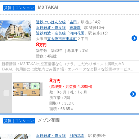
M3 TAKAI
賃貸｜マンション
近鉄けいはんな線
「
吉田
」駅 徒歩14分
近鉄難波・奈良線
「
東花園
」駅 徒歩16分
近鉄難波・奈良線
「
河内花園
」駅 徒歩21分
大阪府
東大阪市
吉田本町
２丁目
8
万円
築年数：築30年 ｜募集中：
1室
階数：4階建
新着情報：M3 TAKAIの空室情報ならコチラ。こだわりポイント満載のM3
TAKAI。共用部には敷地内ごみ置き場・エレベータなど様々な設備やサービスが
揃っているので便利です。2駅利用可能...
8
万
円
(管理費・共益費 4,000円)
敷：0ヶ月｜礼：1ヶ月
所在階：2階
間取り：3LDK
面積：66.65㎡
メゾン花園
賃貸｜マンション
近鉄難波・奈良線
「
河内花園
」駅 徒歩6分