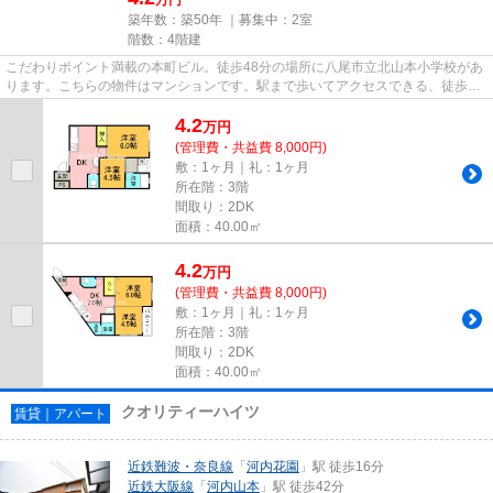
築年数：築50年 ｜募集中：
2室
階数：4階建
こだわりポイント満載の本町ビル。徒歩48分の場所に八尾市立北山本小学校があ
ります。こちらの物件はマンションです。駅まで歩いてアクセスできる、徒歩5
分の距離に立地する物件です。...
4.2
万
円
(管理費・共益費 8,000円)
敷：1ヶ月｜礼：1ヶ月
所在階：3階
間取り：2DK
面積：40.00㎡
4.2
万
円
(管理費・共益費 8,000円)
敷：1ヶ月｜礼：1ヶ月
所在階：3階
間取り：2DK
面積：40.00㎡
クオリティーハイツ
賃貸｜アパート
近鉄難波・奈良線
「
河内花園
」駅 徒歩16分
近鉄大阪線
「
河内山本
」駅 徒歩42分