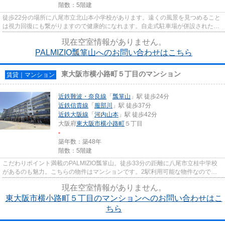
階数：5階建
徒歩22分の場所に八尾市立北山本小学校があります。遠くの風景を見つめること
は視力回復にも繋がりますので健康的になれます。自走式駐車場が併設されたマ
ンションです。こちらは通風...
現在空室情報がありません。
PALMIZIO瓢箪山へのお問い合わせはこちら
東大阪市横小路町５丁目のマンション
賃貸｜マンション
近鉄難波・奈良線
「
瓢箪山
」駅 徒歩24分
近鉄信貴線
「
服部川
」駅 徒歩37分
近鉄大阪線
「
河内山本
」駅 徒歩42分
大阪府
東大阪市
横小路町
５丁目
-
築年数：築48年
階数：5階建
こだわりポイント満載のPALMIZIO瓢箪山。徒歩33分の距離に八尾市立桂中学校
があるのも魅力。こちらの物件はマンションです。2駅利用可能な物件なので行
動範囲も広がります。東大阪市エ...
現在空室情報がありません。
東大阪市横小路町５丁目のマンションへのお問い合わせはこ
ちら