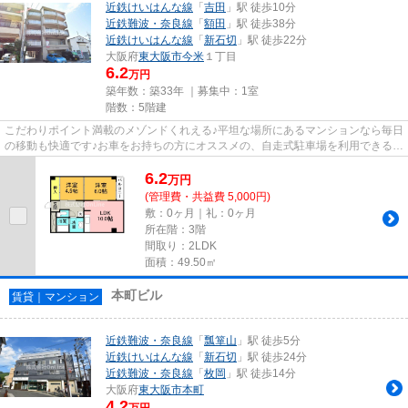
近鉄けいはんな線
「
吉田
」駅 徒歩10分
近鉄難波・奈良線
「
額田
」駅 徒歩38分
近鉄けいはんな線
「
新石切
」駅 徒歩22分
大阪府
東大阪市
今米
１丁目
6.2
万円
築年数：築33年 ｜募集中：
1室
階数：5階建
こだわりポイント満載のメゾンドくれえる♪平坦な場所にあるマンションなら毎日
の移動も快適です♪お車をお持ちの方にオススメの、自走式駐車場を利用できる物
件です♪魅力的で眺望良好な...
6.2
万
円
(管理費・共益費 5,000円)
敷：0ヶ月｜礼：0ヶ月
所在階：3階
間取り：2LDK
面積：49.50㎡
本町ビル
賃貸｜マンション
近鉄難波・奈良線
「
瓢箪山
」駅 徒歩5分
近鉄けいはんな線
「
新石切
」駅 徒歩24分
近鉄難波・奈良線
「
枚岡
」駅 徒歩14分
大阪府
東大阪市
本町
4.2
万円