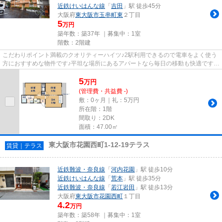
近鉄けいはんな線
「
吉田
」駅 徒歩45分
大阪府
東大阪市
玉串町東
２丁目
5
万円
築年数：築37年 ｜募集中：
1室
階数：2階建
こだわりポイント満載のクオリティーハイツ♪2駅利用できるので電車をよく使う
方におすすめな物件です♪平坦な場所にあるアパートなら毎日の移動も快適です♪
さわやかな朝を迎えることの...
5
万
円
(管理費・共益費 -)
敷：0ヶ月｜礼：5万円
所在階：1階
間取り：2DK
面積：47.00㎡
東大阪市花園西町1-12-19テラス
賃貸｜テラス
近鉄難波・奈良線
「
河内花園
」駅 徒歩10分
近鉄けいはんな線
「
荒本
」駅 徒歩35分
近鉄難波・奈良線
「
若江岩田
」駅 徒歩13分
大阪府
東大阪市
花園西町
１丁目
4.2
万円
築年数：築58年 ｜募集中：
1室