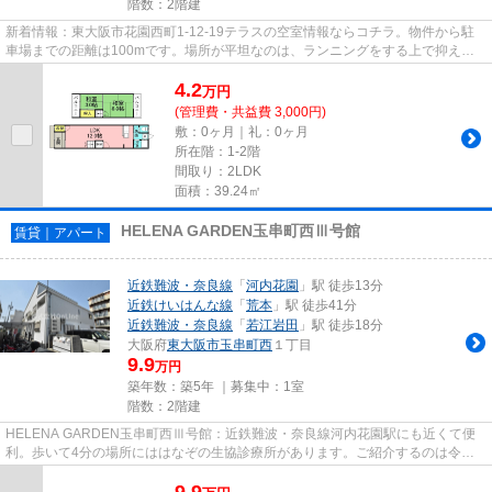
階数：2階建
新着情報：東大阪市花園西町1-12-19テラスの空室情報ならコチラ。物件から駐
車場までの距離は100mです。場所が平坦なのは、ランニングをする上で抑えた
いポイントですね。駅から徒歩10...
4.2
万
円
(管理費・共益費 3,000円)
敷：0ヶ月｜礼：0ヶ月
所在階：1-2階
間取り：2LDK
面積：39.24㎡
HELENA GARDEN玉串町西Ⅲ号館
賃貸｜アパート
近鉄難波・奈良線
「
河内花園
」駅 徒歩13分
近鉄けいはんな線
「
荒本
」駅 徒歩41分
近鉄難波・奈良線
「
若江岩田
」駅 徒歩18分
大阪府
東大阪市
玉串町西
１丁目
9.9
万円
築年数：築5年 ｜募集中：
1室
階数：2階建
HELENA GARDEN玉串町西Ⅲ号館：近鉄難波・奈良線河内花園駅にも近くて便
利。歩いて4分の場所にははなぞの生協診療所があります。ご紹介するのは令和3
年4月竣工・築5年の物件です。こだ...
9.9