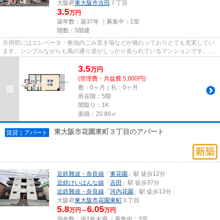
大阪府
東大阪市
吉田
７丁目
3.5
万円
築年数：築37年 ｜募集中：
1室
階数：5階建
共用部にはエレベータ・敷地内ごみ置き場などが備わっておりとても充実してい
ます。シンプルながらも風の通り道がしっかり造られているマンションです。こ
ちらの物件はマンションです...
3.5
万
円
(管理費・共益費 5,000円)
敷：0ヶ月｜礼：0ヶ月
所在階：5階
間取り：1K
面積：20.80㎡
東大阪市花園東町３丁目のアパート
賃貸｜アパート
近鉄難波・奈良線
「
東花園
」駅 徒歩12分
近鉄けいはんな線
「
吉田
」駅 徒歩37分
近鉄難波・奈良線
「
河内花園
」駅 徒歩13分
大阪府
東大阪市
花園東町
３丁目
5.8
6.05
万円～
万円
築年数：築1年未満 ｜募集中：
3室