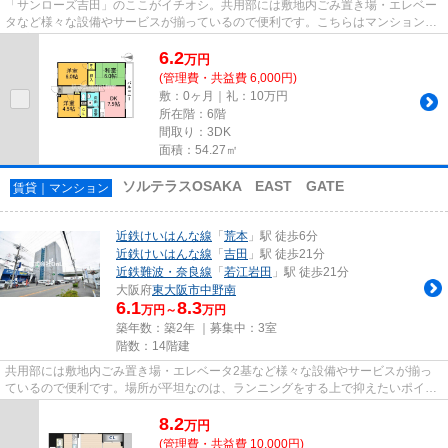
「サンローズ吉田」のここがイチオシ。共用部には敷地内ごみ置き場・エレベー
タなど様々な設備やサービスが揃っているので便利です。こちらはマンションタ
イプになります。場所が平坦...
6.2
万
円
(管理費・共益費 6,000円)
敷：0ヶ月｜礼：10万円
所在階：6階
間取り：3DK
面積：54.27㎡
ソルテラスOSAKA EAST GATE
賃貸｜マンション
近鉄けいはんな線
「
荒本
」駅 徒歩6分
近鉄けいはんな線
「
吉田
」駅 徒歩21分
近鉄難波・奈良線
「
若江岩田
」駅 徒歩21分
大阪府
東大阪市
中野南
6.1
8.3
万円～
万円
築年数：築2年 ｜募集中：
3室
階数：14階建
共用部には敷地内ごみ置き場・エレベータ2基など様々な設備やサービスが揃っ
ているので便利です。場所が平坦なのは、ランニングをする上で抑えたいポイン
トですね。風通しが良好な物件...
8.2
万
円
(管理費・共益費 10,000円)