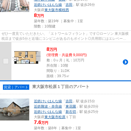
近鉄けいはんな線
「
吉田
」駅 徒歩26分
大阪府
東大阪市
横枕西
8
万円
築年数：築19年 ｜募集中：
1室
階数：10階建
ぜひ一度見ていただきたい、「エトワールフィラント」です◎ローソン 東大阪横
枕店まで徒歩5分と近場にコンビニがあるのもポイント◎共用部にはエレベー
タ・敷地内ごみ置き場などが揃っ...
8
万
円
(管理費・共益費 9,000円)
敷：0ヶ月｜礼：10万円
所在階：10階
間取り：1LDK
面積：39.75㎡
東大阪市松原１丁目のアパート
賃貸｜アパート
近鉄けいはんな線
「
吉田
」駅 徒歩15分
近鉄難波・奈良線
「
東花園
」駅 徒歩20分
近鉄けいはんな線
「
新石切
」駅 徒歩25分
大阪府
東大阪市
松原
１丁目
7.6
万円
築年数：築8年 ｜募集中：
1室