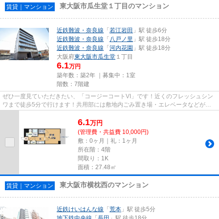
東大阪市瓜生堂１丁目のマンション
賃貸｜マンション
近鉄難波・奈良線
「
若江岩田
」駅 徒歩6分
近鉄難波・奈良線
「
八戸ノ里
」駅 徒歩18分
近鉄難波・奈良線
「
河内花園
」駅 徒歩18分
大阪府
東大阪市
瓜生堂
１丁目
6.1
万円
築年数：築2年 ｜募集中：
1室
階数：7階建
ぜひ一度見ていただきたい、「コージーコートVI」です！近くのフレッシュシン
ワまで徒歩5分で行けます！共用部には敷地内ごみ置き場・エレベータなどが備
わっておりとても充実していま...
6.1
万
円
(管理費・共益費 10,000円)
敷：0ヶ月｜礼：1ヶ月
所在階：4階
間取り：1K
面積：27.48㎡
東大阪市横枕西のマンション
賃貸｜マンション
近鉄けいはんな線
「
荒本
」駅 徒歩5分
地下鉄中央線
「
長田
」駅 徒歩18分