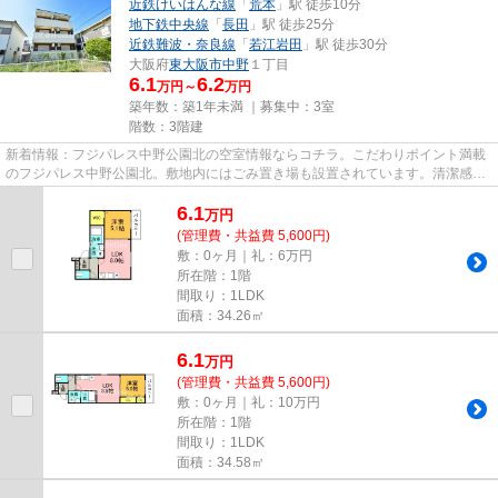
近鉄けいはんな線
「
荒本
」駅 徒歩10分
地下鉄中央線
「
長田
」駅 徒歩25分
近鉄難波・奈良線
「
若江岩田
」駅 徒歩30分
大阪府
東大阪市
中野
１丁目
6.1
6.2
万円～
万円
築年数：築1年未満 ｜募集中：
3室
階数：3階建
新着情報：フジパレス中野公園北の空室情報ならコチラ。こだわりポイント満載
のフジパレス中野公園北。敷地内にはごみ置き場も設置されています。清潔感の
ある室内が魅力的な2026年築...
6.1
万
円
(管理費・共益費 5,600円)
敷：0ヶ月｜礼：6万円
所在階：1階
間取り：1LDK
面積：34.26㎡
6.1
万
円
(管理費・共益費 5,600円)
敷：0ヶ月｜礼：10万円
所在階：1階
間取り：1LDK
面積：34.58㎡