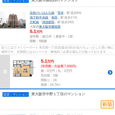
賃貸｜マンション
近鉄けいはんな線
「
荒本
」駅 徒歩8分
地下鉄中央線
「
長田
」駅 徒歩17分
片町線
「
鴻池新田
」駅 徒歩29分
大阪府
東大阪市
横枕西
5.1
万円
築年数：築21年 ｜募集中：
1室
階数：9階建
近くにはファミリーマート 本庄西一丁目店(徒歩3分)がありちょっとした買い物に
便利です。共用部にはエレベータ・敷地内ごみ置き場などが揃っております。造
りとデザインに関して、自...
5.1
万
円
(管理費・共益費 7,000円)
敷：0万円｜礼：0万円
所在階：5階
間取り：1K
面積：24.78㎡
東大阪市中野１丁目のマンション
賃貸｜マンション