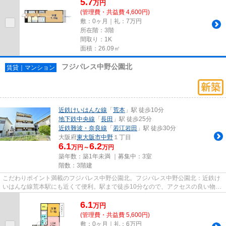
5.7
万
円
(管理費・共益費 4,600円)
敷：0ヶ月｜礼：7万円
所在階：3階
間取り：1K
面積：26.09㎡
フジパレス中野公園北
賃貸｜マンション
近鉄けいはんな線
「
荒本
」駅 徒歩10分
地下鉄中央線
「
長田
」駅 徒歩25分
近鉄難波・奈良線
「
若江岩田
」駅 徒歩30分
大阪府
東大阪市
中野
１丁目
6.1
6.2
万円～
万円
築年数：築1年未満 ｜募集中：
3室
階数：3階建
こだわりポイント満載のフジパレス中野公園北。フジパレス中野公園北：近鉄け
いはんな線荒本駅にも近くて便利。駅まで徒歩10分なので、アクセスの良い物件
です。忙しい日でもゴミ出し...
6.1
万
円
(管理費・共益費 5,600円)
敷：0ヶ月｜礼：6万円