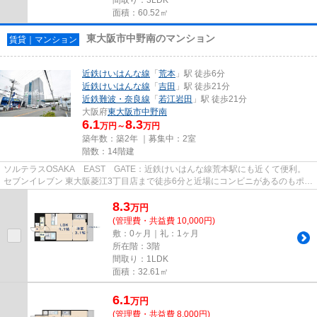
面積：60.52㎡
東大阪市中野南のマンション
賃貸｜マンション
近鉄けいはんな線
「
荒本
」駅 徒歩6分
近鉄けいはんな線
「
吉田
」駅 徒歩21分
近鉄難波・奈良線
「
若江岩田
」駅 徒歩21分
大阪府
東大阪市
中野南
6.1
8.3
万円～
万円
築年数：築2年 ｜募集中：
2室
階数：14階建
ソルテラスOSAKA EAST GATE：近鉄けいはんな線荒本駅にも近くて便利。
セブンイレブン 東大阪菱江3丁目店まで徒歩6分と近場にコンビニがあるのもポイ
ント。共用部には敷地内ごみ置き...
8.3
万
円
(管理費・共益費 10,000円)
敷：0ヶ月｜礼：1ヶ月
所在階：3階
間取り：1LDK
面積：32.61㎡
6.1
万
円
(管理費・共益費 8,000円)