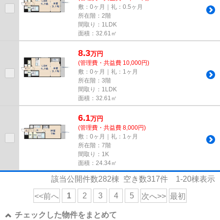
敷：0ヶ月｜礼：0.5ヶ月
所在階：2階
間取り：1LDK
面積：32.61㎡
8.3
万
円
(管理費・共益費 10,000円)
敷：0ヶ月｜礼：1ヶ月
所在階：3階
間取り：1LDK
面積：32.61㎡
6.1
万
円
(管理費・共益費 8,000円)
敷：0ヶ月｜礼：1ヶ月
所在階：7階
間取り：1K
面積：24.34㎡
該当公開件数
282
棟 空き数
317
件
1-20
棟表示
1
2
3
4
5
<<前へ
次へ>>
最初
チェックした物件をまとめて