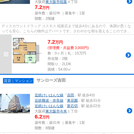
大阪府
東大阪市
稲葉
４丁目
7.2
万円
築年数：築32年 ｜募集中：
1室
階数：2階建
ディスカウントドラッグ コスモス 稲葉店まで徒歩4分にあるので、体調が悪くな
っても安心。こちらの物件はアパートです。さわやかな朝を迎えることのできる
通風良好な物件。自走式駐車...
7.2
万
円
(管理費・共益費 3,000円)
敷：0ヶ月｜礼：15万円
所在階：2階
間取り：2LDK
面積：54.00㎡
サンローズ吉田
賃貸｜マンション
近鉄けいはんな線
「
吉田
」駅 徒歩4分
近鉄難波・奈良線
「
東花園
」駅 徒歩31分
近鉄けいはんな線
「
新石切
」駅 徒歩22分
大阪府
東大阪市
今米
１丁目
6.2
万円
築年数：築31年 ｜募集中：
1室
階数：8階建