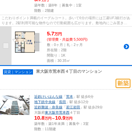
築年数：築8年 ｜募集中：
1室
階数：2階建
こだわりポイント満載のイーグルコート。歩いて6分の場所には三菱UFJ銀行があ
ります。2駅利用可能な物件なので行動範囲も広がります。敷地内にごみ置き場
がある物件です。できるだけ早...
5.7
万
円
(管理費・共益費 5,500円)
敷：0ヶ月｜礼：2ヶ月
所在階：2階
間取り：1K
面積：30.35㎡
東大阪市荒本西４丁目のマンション
賃貸｜マンション
近鉄けいはんな線
「
荒本
」駅 徒歩6分
地下鉄中央線
「
長田
」駅 徒歩12分
近鉄難波・奈良線
「
若江岩田
」駅 徒歩29分
大阪府
東大阪市
荒本西
４丁目
10.8
10.9
万円～
万円
築年数：築1年未満 ｜募集中：
3室
階数：11階建