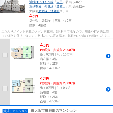
近鉄けいはんな線
「
吉田
」駅 徒歩46分
近鉄難波・奈良線
「
瓢箪山
」駅 徒歩22分
大阪府
東大阪市
池島町
３丁目
4
万円
築年数：築53年 ｜募集中：
2室
階数：4階建
こだわりポイント満載のメゾン東花園。2駅利用可能なので、用途や行き先に応
じて経路を選択できます。敷地内ごみ置き場は、毎日のごみ捨ての煩わしさを軽
減します。物件から駅までは平...
4
万
円
(管理費・共益費 2,000円)
敷：0万円｜礼：10万円
所在階：4階
間取り：2DK
面積：47.00㎡
4
万
円
(管理費・共益費 2,000円)
敷：0万円｜礼：0ヶ月
所在階：4階
間取り：2DK
面積：47.00㎡
東大阪市鷹殿町のマンション
賃貸｜マンション