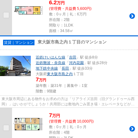
6.2
万
円
(管理費・共益費 5,600円)
敷：0ヶ月｜礼：6万円
所在階：2階
間取り：1LDK
面積：34.58㎡
東大阪市島之内１丁目のマンション
賃貸｜マンション
近鉄けいはんな線
「
吉田
」駅 徒歩8分
近鉄難波・奈良線
「
河内花園
」駅 徒歩28分
地下鉄中央線
「
長田
」駅 徒歩33分
大阪府
東大阪市
島之内
１丁目
7
万円
築年数：築31年 ｜募集中：
1室
階数：9階建
東大阪市周辺にある物件をお求めの方は「リアライズ吉田（旧グランドゥール西
岡）」はいかがでしょうか！共用部には敷地内ごみ置き場・エレベータなどが揃
っており、とても充実してい...
7
万
円
(管理費・共益費 10,000円)
敷：0ヶ月｜礼：0ヶ月
所在階：4階
間取り：3LDK