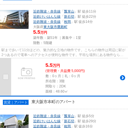
近鉄難波・奈良線
「
瓢箪山
」駅 徒歩11分
近鉄けいはんな線
「
新石切
」駅 徒歩22分
近鉄難波・奈良線
「
枚岡
」駅 徒歩14分
大阪府
東大阪市
鷹殿町
5.5
万円
築年数：築51年 ｜募集中：
1室
階数：5階建
駅まで歩いて11分ほどの、魅力的な立地の物件です。こちらの物件は周辺に駅が
2つあるので電車へのアクセスが便利な物件です。平坦な場所にある物件なら毎
日の移動も快適です。眺めの良...
5.5
万
円
(管理費・共益費 5,000円)
敷：0ヶ月｜礼：0ヶ月
所在階：3階
間取り：2DK
面積：48.60㎡
東大阪市本町のアパート
賃貸｜アパート
近鉄難波・奈良線
「
瓢箪山
」駅 徒歩5分
近鉄けいはんな線
「
新石切
」駅 徒歩29分
近鉄難波・奈良線
「
枚岡
」駅 徒歩16分