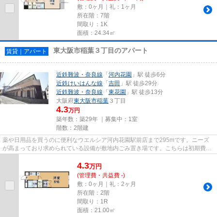
敷：0ヶ月｜礼：1ヶ月
所在階：7階
間取り：1K
面積：24.34㎡
東大阪市稲葉３丁目のアパート
賃貸｜アパート
近鉄難波・奈良線
「
河内花園
」駅 徒歩6分
近鉄けいはんな線
「
吉田
」駅 徒歩29分
近鉄難波・奈良線
「
東花園
」駅 徒歩13分
大阪府
東大阪市
稲葉
３丁目
4.3
万円
築年数：築29年 ｜募集中：
1室
階数：2階建
薬や日用品を買うのに便利なウエルシア河内花園駅前店まで295mです。ニーズ
が高まっており求められている設備が敷地内ごみ置き場です。こちらは初期費用
をカードでお支払いいただける...
4.3
万
円
(管理費・共益費 -)
敷：0ヶ月｜礼：2ヶ月
所在階：2階
間取り：1R
面積：21.00㎡