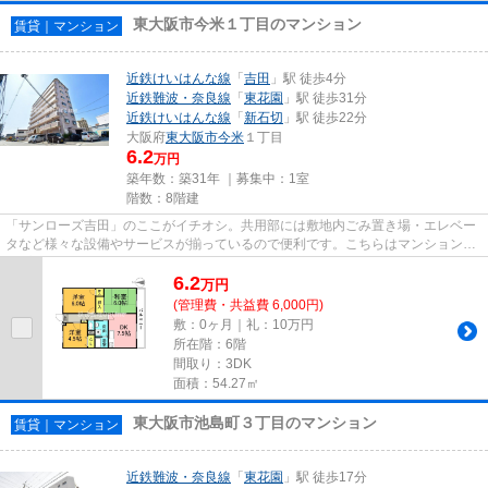
東大阪市今米１丁目のマンション
賃貸｜マンション
近鉄けいはんな線
「
吉田
」駅 徒歩4分
近鉄難波・奈良線
「
東花園
」駅 徒歩31分
近鉄けいはんな線
「
新石切
」駅 徒歩22分
大阪府
東大阪市
今米
１丁目
6.2
万円
築年数：築31年 ｜募集中：
1室
階数：8階建
「サンローズ吉田」のここがイチオシ。共用部には敷地内ごみ置き場・エレベー
タなど様々な設備やサービスが揃っているので便利です。こちらはマンションタ
イプになります。場所が平坦...
6.2
万
円
(管理費・共益費 6,000円)
敷：0ヶ月｜礼：10万円
所在階：6階
間取り：3DK
面積：54.27㎡
東大阪市池島町３丁目のマンション
賃貸｜マンション
近鉄難波・奈良線
「
東花園
」駅 徒歩17分