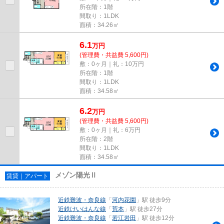
所在階：1階
間取り：1LDK
面積：34.26㎡
6.1
万
円
(管理費・共益費 5,600円)
敷：0ヶ月｜礼：10万円
所在階：1階
間取り：1LDK
面積：34.58㎡
6.2
万
円
(管理費・共益費 5,600円)
敷：0ヶ月｜礼：6万円
所在階：2階
間取り：1LDK
面積：34.58㎡
メゾン陽光Ⅱ
賃貸｜アパート
近鉄難波・奈良線
「
河内花園
」駅 徒歩9分
近鉄けいはんな線
「
荒本
」駅 徒歩27分
近鉄難波・奈良線
「
若江岩田
」駅 徒歩12分