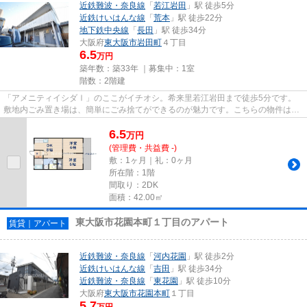
近鉄難波・奈良線
「
若江岩田
」駅 徒歩5分
近鉄けいはんな線
「
荒本
」駅 徒歩22分
地下鉄中央線
「
長田
」駅 徒歩34分
大阪府
東大阪市
岩田町
４丁目
6.5
万円
築年数：築33年 ｜募集中：
1室
階数：2階建
「アメニティイシダⅠ」のここがイチオシ。希来里若江岩田まで徒歩5分です。
敷地内ごみ置き場は、簡単にごみ捨てができるのが魅力です。こちらの物件はア
パートです。できるだけ早めに...
6.5
万
円
(管理費・共益費 -)
敷：1ヶ月｜礼：0ヶ月
所在階：1階
間取り：2DK
面積：42.00㎡
東大阪市花園本町１丁目のアパート
賃貸｜アパート
近鉄難波・奈良線
「
河内花園
」駅 徒歩2分
近鉄けいはんな線
「
吉田
」駅 徒歩34分
近鉄難波・奈良線
「
東花園
」駅 徒歩10分
大阪府
東大阪市
花園本町
１丁目
5.7
万円