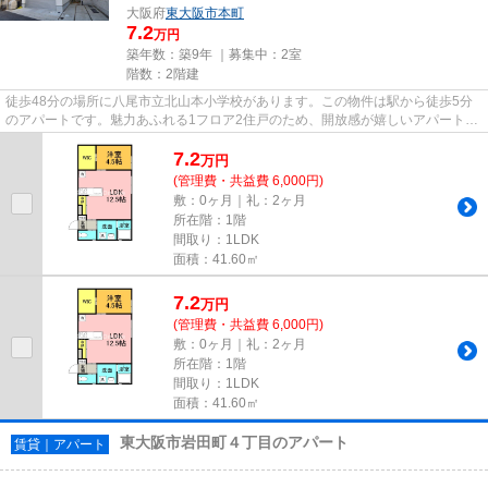
大阪府
東大阪市
本町
7.2
万円
築年数：築9年 ｜募集中：
2室
階数：2階建
徒歩48分の場所に八尾市立北山本小学校があります。この物件は駅から徒歩5分
のアパートです。魅力あふれる1フロア2住戸のため、開放感が嬉しいアパートで
す。駐車場まで100mの物件、い...
7.2
万
円
(管理費・共益費 6,000円)
敷：0ヶ月｜礼：2ヶ月
所在階：1階
間取り：1LDK
面積：41.60㎡
7.2
万
円
(管理費・共益費 6,000円)
敷：0ヶ月｜礼：2ヶ月
所在階：1階
間取り：1LDK
面積：41.60㎡
東大阪市岩田町４丁目のアパート
賃貸｜アパート