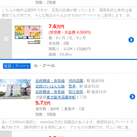
階数：2階建
こちらの物件は築8年ですが、充実の設備が整っています。通風良好な条件は健
康面でも大切です。そんな観点からもおすすめのアパートをご提供します。自走
式駐車場が併設されたアパート...
7.6
万
円
(管理費・共益費 4,000円)
敷：0ヶ月｜礼：0ヶ月
所在階：2階
間取り：1LDK＋1S(納戸)
面積：53.60㎡
ル・クール
賃貸｜アパート
近鉄難波・奈良線
「
河内花園
」駅 徒歩3分
近鉄けいはんな線
「
荒本
」駅 徒歩31分
近鉄難波・奈良線
「
若江岩田
」駅 徒歩11分
大阪府
東大阪市
花園本町
１丁目
5.7
万円
築年数：築8年 ｜募集中：
1室
階数：3階建
歩いて248mの場所に、mandai(万代) 花園店があります。眺望良好なアパートで
魅力的です。2駅利用できる場所にあり、アクセスが便利です。忙しい朝に遠く
までゴミ捨てに行かずに済むよ...