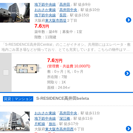
地下鉄中央線
「
高井田
」駅 徒歩9分
おおさか東線
「
高井田中央
」駅 徒歩10分
地下鉄中央線
「
長田
」駅 徒歩15分
大阪府
東大阪市
西堤
２丁目
7.6
万円
築年数：築4年 ｜募集中：
1室
階数：11階建
「S-RESIDENCE高井田Central」のここがイチオシ。共用部にはエレベータ・敷
地内ごみ置き場などが揃っており、とても充実しています。こちらの物件はマン
ションです。地上11階建てのマ...
7.6
万
円
(管理費・共益費 10,000円)
敷：0ヶ月｜礼：0ヶ月
所在階：7階
間取り：1K
面積：24.04㎡
S-RESIDENCE高井田beleta
賃貸｜マンション
おおさか東線
「
高井田中央
」駅 徒歩11分
地下鉄中央線
「
深江橋
」駅 徒歩11分
片町線
「
放出
」駅 徒歩17分
大阪府
東大阪市
高井田西
６丁目