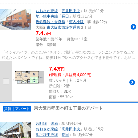
おおさか東線
「
高井田中央
」駅 徒歩11分
地下鉄中央線
「
長田
」駅 徒歩17分
近鉄難波・奈良線
「
河内小阪
」駅 徒歩22分
大阪府
東大阪市
西堤本通東
３丁目
7.4
万円
築年数：築39年 ｜募集中：
1室
階数：3階建
「イシイハイツ」のここがイチオシ。場所が平坦なのは、ランニングをする上で
抑えたいポイントですね。徒歩11分で駅へのアクセスができる物件です。お洒落
で素敵な外観タイル張りの物...
7.4
万
円
(管理費・共益費 4,000円)
敷：0ヶ月｜礼：2ヶ月
所在階：2階
間取り：3DK
面積：55.70㎡
東大阪市稲田本町１丁目のアパート
賃貸｜アパート
片町線
「
徳庵
」駅 徒歩14分
おおさか東線
「
高井田中央
」駅 徒歩15分
地下鉄中央線
「
長田
」駅 徒歩27分