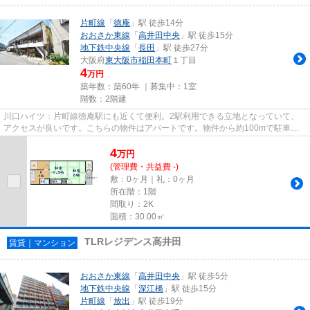
片町線
「
徳庵
」駅 徒歩14分
おおさか東線
「
高井田中央
」駅 徒歩15分
地下鉄中央線
「
長田
」駅 徒歩27分
大阪府
東大阪市
稲田本町
１丁目
4
万円
築年数：築60年 ｜募集中：
1室
階数：2階建
川口ハイツ：片町線徳庵駅にも近くて便利。2駅利用できる立地となっていて、
アクセスが良いです。こちらの物件はアパートです。物件から約100mで駐車場
に行けます。当社スタッフが地域...
4
万
円
(管理費・共益費 -)
敷：0ヶ月｜礼：0ヶ月
所在階：1階
間取り：2K
面積：30.00㎡
TLRレジデンス高井田
賃貸｜マンション
おおさか東線
「
高井田中央
」駅 徒歩5分
地下鉄中央線
「
深江橋
」駅 徒歩15分
片町線
「
放出
」駅 徒歩19分