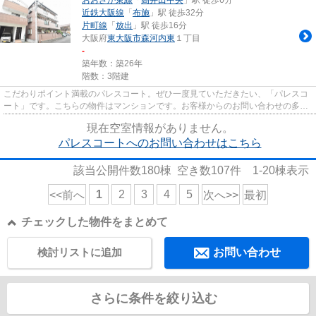
近鉄大阪線
「
布施
」駅 徒歩32分
片町線
「
放出
」駅 徒歩16分
大阪府
東大阪市
森河内東
１丁目
-
築年数：築26年
階数：3階建
こだわりポイント満載のパレスコート。ぜひ一度見ていただきたい、「パレスコ
ート」です。こちらの物件はマンションです。お客様からのお問い合わせの多
い、敷地内ごみ置き場がありま...
現在空室情報がありません。
パレスコートへのお問い合わせはこちら
該当公開件数
180
棟 空き数
107
件
1-20
棟表示
1
2
3
4
5
<<前へ
次へ>>
最初
チェックした物件をまとめて
検討リストに追加
お問い合わせ
さらに条件を絞り込む