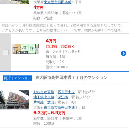
大阪府
東大阪市
稲田本町
１丁目
4
万円
築年数：築60年 ｜募集中：
1室
階数：2階建
川口ハイツ：片町線徳庵駅にも近くて便利。2駅利用できる立地となっていて、
アクセスが良いです。こちらの物件はアパートです。物件から約100mで駐車場
に行けます。当社スタッフが地域...
4
万
円
(管理費・共益費 -)
敷：0ヶ月｜礼：0ヶ月
所在階：1階
間取り：2K
面積：30.00㎡
東大阪市高井田本通７丁目のマンション
賃貸｜マンション
おおさか東線
「
高井田中央
」駅 徒歩5分
地下鉄中央線
「
深江橋
」駅 徒歩15分
片町線
「
放出
」駅 徒歩19分
大阪府
東大阪市
高井田本通
７丁目
6.3
6.9
万円～
万円
築年数：築11年 ｜募集中：
5室
階数：10階建