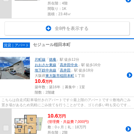
所在階：4階
間取り：1K
面積：23.48㎡
全8件を表示する
セジュール稲田本町
賃貸｜アパート
片町線
「
徳庵
」駅 徒歩12分
おおさか東線
「
高井田中央
」駅 徒歩16分
地下鉄中央線
「
高井田
」駅 徒歩18分
大阪府
東大阪市
稲田本町
１丁目
10.6
万円
築年数：築16年 ｜募集中：
1室
階数：2階建
こちらは自走式駐車場付きのアパートです☆最上階のアパートです☆敷地内ごみ
置き場があるため気軽にごみ捨てを行うことができ、ゴミの多い時も安心です☆
平坦な場所にあるアパートなら毎...
10.6
万
円
(管理費・共益費 7,000円)
敷：0ヶ月｜礼：18万円
所在階：2階