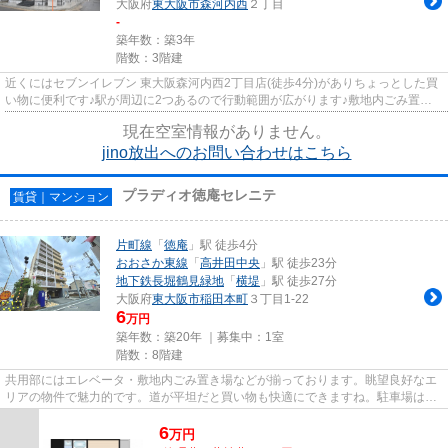
大阪府
東大阪市
森河内西
２丁目
-
築年数：築3年
階数：3階建
近くにはセブンイレブン 東大阪森河内西2丁目店(徒歩4分)がありちょっとした買
い物に便利です♪駅が周辺に2つあるので行動範囲が広がります♪敷地内ごみ置き
場がある物件です♪通風良好で...
現在空室情報がありません。
jino放出へのお問い合わせはこちら
プラディオ徳庵セレニテ
賃貸｜マンション
片町線
「
徳庵
」駅 徒歩4分
おおさか東線
「
高井田中央
」駅 徒歩23分
地下鉄長堀鶴見緑地
「
横堤
」駅 徒歩27分
大阪府
東大阪市
稲田本町
３丁目1-22
6
万円
築年数：築20年 ｜募集中：
1室
階数：8階建
共用部にはエレベータ・敷地内ごみ置き場などが揃っております。眺望良好なエ
リアの物件で魅力的です。道が平坦だと買い物も快適にできますね。駐車場は物
件から約100mです。徒歩4分で...
6
万
円