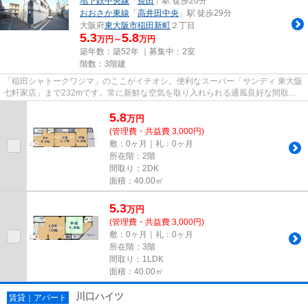
地下鉄中央線
「
長田
」駅 徒歩20分
おおさか東線
「
高井田中央
」駅 徒歩29分
大阪府
東大阪市
稲田新町
２丁目
5.3
5.8
万円～
万円
築年数：築52年 ｜募集中：
2室
階数：3階建
「稲田シャトークワジマ」のここがイチオシ。便利なスーパー「サンディ 東大阪
七軒家店」まで232mです。常に新鮮な空気を取り入れられる通風良好な間取り
のマンション。この物件は駅ま...
5.8
万
円
(管理費・共益費 3,000円)
敷：0ヶ月｜礼：0ヶ月
所在階：2階
間取り：2DK
面積：40.00㎡
5.3
万
円
(管理費・共益費 3,000円)
敷：0ヶ月｜礼：0ヶ月
所在階：3階
間取り：1LDK
面積：40.00㎡
川口ハイツ
賃貸｜アパート