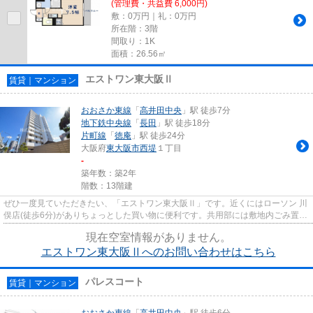
(管理費・共益費 6,000円)
敷：0万円｜礼：0万円
所在階：3階
間取り：1K
面積：26.56㎡
エストワン東大阪Ⅱ
賃貸｜マンション
おおさか東線
「
高井田中央
」駅 徒歩7分
地下鉄中央線
「
長田
」駅 徒歩18分
片町線
「
徳庵
」駅 徒歩24分
大阪府
東大阪市
西堤
１丁目
-
築年数：築2年
階数：13階建
ぜひ一度見ていただきたい、「エストワン東大阪Ⅱ」です。近くにはローソン 川
俣店(徒歩6分)がありちょっとした買い物に便利です。共用部には敷地内ごみ置き
場・エレベータなどが揃って...
現在空室情報がありません。
エストワン東大阪Ⅱへのお問い合わせはこちら
パレスコート
賃貸｜マンション
おおさか東線
「
高井田中央
」駅 徒歩6分