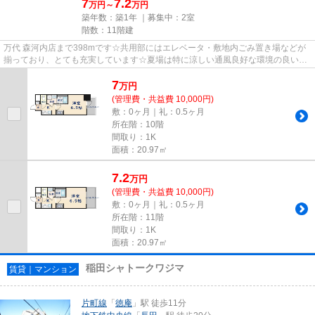
7
7.2
万円～
万円
築年数：築1年 ｜募集中：
2室
階数：11階建
万代 森河内店まで398mです☆共用部にはエレベータ・敷地内ごみ置き場などが
揃っており、とても充実しています☆夏場は特に涼しい通風良好な環境の良い快
適空間をどうぞ☆利便性の高い設...
7
万
円
(管理費・共益費 10,000円)
敷：0ヶ月｜礼：0.5ヶ月
所在階：10階
間取り：1K
面積：20.97㎡
7.2
万
円
(管理費・共益費 10,000円)
敷：0ヶ月｜礼：0.5ヶ月
所在階：11階
間取り：1K
面積：20.97㎡
稲田シャトークワジマ
賃貸｜マンション
片町線
「
徳庵
」駅 徒歩11分