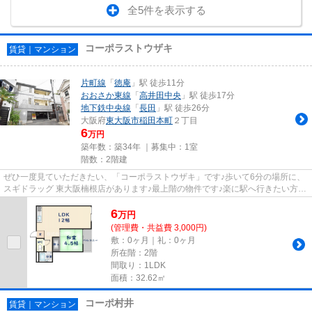
全5件を表示する
コーポラストウザキ
賃貸｜マンション
片町線
「
徳庵
」駅 徒歩11分
おおさか東線
「
高井田中央
」駅 徒歩17分
地下鉄中央線
「
長田
」駅 徒歩26分
大阪府
東大阪市
稲田本町
２丁目
6
万円
築年数：築34年 ｜募集中：
1室
階数：2階建
ぜひ一度見ていただきたい、「コーポラストウザキ」です♪歩いて6分の場所に、
スギドラッグ 東大阪楠根店があります♪最上階の物件です♪楽に駅へ行きたい方に
は駅まで平坦な物件がおすす...
6
万
円
(管理費・共益費 3,000円)
敷：0ヶ月｜礼：0ヶ月
所在階：2階
間取り：1LDK
面積：32.62㎡
コーポ村井
賃貸｜マンション