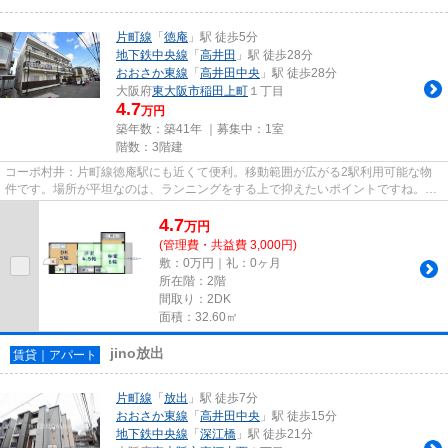
片町線
「
徳庵
」駅 徒歩5分
地下鉄中央線
「
高井田
」駅 徒歩28分
おおさか東線
「
高井田中央
」駅 徒歩28分
大阪府
東大阪市
稲田上町
１丁目
4.7
万円
築年数：築41年 ｜募集中：
1室
階数：3階建
コーポ村井：片町線徳庵駅にも近くて便利。移動範囲が広がる2駅利用可能な物
件です。場所が平坦なのは、ランニングをする上で抑えたいポイントですね。こ
ちらの物件から100mのところに...
4.7
万
円
(管理費・共益費 3,000円)
敷：0万円｜礼：0ヶ月
所在階：2階
間取り：2DK
面積：32.60㎡
jino放出
賃貸｜アパート
片町線
「
放出
」駅 徒歩7分
おおさか東線
「
高井田中央
」駅 徒歩15分
地下鉄中央線
「
深江橋
」駅 徒歩21分