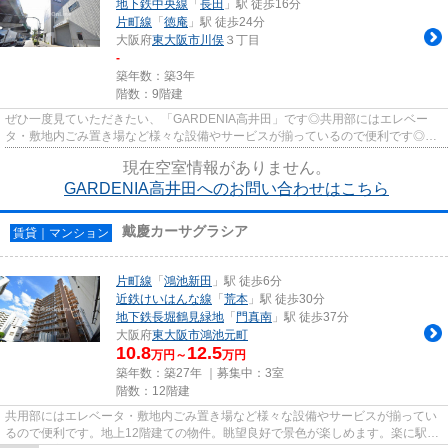
地下鉄中央線
「
長田
」駅 徒歩16分
片町線
「
徳庵
」駅 徒歩24分
大阪府
東大阪市
川俣
３丁目
-
築年数：築3年
階数：9階建
ぜひ一度見ていただきたい、「GARDENIA高井田」です◎共用部にはエレベー
タ・敷地内ごみ置き場など様々な設備やサービスが揃っているので便利です◎新
しいのでこだわりの多い方にもおす...
現在空室情報がありません。
GARDENIA高井田へのお問い合わせはこちら
戴慶カーサグラシア
賃貸｜マンション
片町線
「
鴻池新田
」駅 徒歩6分
近鉄けいはんな線
「
荒本
」駅 徒歩30分
地下鉄長堀鶴見緑地
「
門真南
」駅 徒歩37分
大阪府
東大阪市
鴻池元町
10.8
12.5
万円～
万円
築年数：築27年 ｜募集中：
3室
階数：12階建
共用部にはエレベータ・敷地内ごみ置き場など様々な設備やサービスが揃ってい
るので便利です。地上12階建ての物件。眺望良好で景色が楽しめます。楽に駅へ