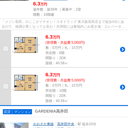
6.3
万円
築年数：築38年 ｜募集中：
2室
階数：10階建
「メゾン長田」のここがイチオシ！スギドラッグ 東大阪長田店まで徒歩4分にあ
るので、体調が悪くなっても安心！共用部には敷地内ごみ置き場・エレベータな
どが備わっておりとても充実...
6.3
万
円
(管理費・共益費 5,000円)
敷：0万円｜礼：15万円
所在階：6階
間取り：2DK
面積：40.58㎡
6.3
万
円
(管理費・共益費 5,000円)
敷：0万円｜礼：15万円
所在階：10階
間取り：2DK
面積：40.58㎡
GARDENIA高井田
賃貸｜マンション
おおさか東線
「
高井田中央
」駅 徒歩10分