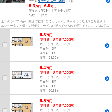
大阪府
東大阪市
高井田本通
７丁目
6.3
6.9
万円～
万円
築年数：築11年 ｜募集中：
8室
階数：10階建
近くのライフ 高井田店まで徒歩3分で行けます。共用部には敷地内ごみ置き場・
エレベータなど様々な設備やサービスが揃っているので便利です。こちらは初期
費用をカードでお支払いいた...
6.3
万
円
(管理費・共益費 7,000円)
敷：0ヶ月｜礼：1ヶ月
所在階：2階
間取り：1K
面積：23.96㎡
6.4
万
円
(管理費・共益費 7,000円)
敷：0ヶ月｜礼：1ヶ月
所在階：3階
間取り：1K
面積：20.38㎡
6.5
万
円
(管理費・共益費 7,000円)
敷：0ヶ月｜礼：1ヶ月