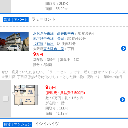
間取り：2LDK
面積：55.20㎡
ラミーセント
賃貸｜アパート
おおさか東線
「
高井田中央
」駅 徒歩9分
地下鉄中央線
「
長田
」駅 徒歩20分
片町線
「
放出
」駅 徒歩21分
大阪府
東大阪市
川俣
１丁目
9
万円
築年数：築9年 ｜募集中：
1室
階数：3階建
ぜひ一度見ていただきたい、「ラミーセント」です。近くにはセブンイレブン 東
大阪川俣1丁目店(徒歩6分)がありちょっとした買い物に便利です。築9年の物件で
充実した毎日を過ごしませ...
9
万
円
(管理費・共益費 7,500円)
敷：0万円｜礼：1.5ヶ月
所在階：1階
間取り：1LDK
面積：41.12㎡
イシイハイツ
賃貸｜マンション