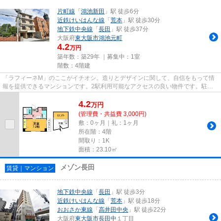
片町線
「
鴻池新田
」駅 徒歩6分
近鉄けいはんな線
「
荒本
」駅 徒歩30分
地下鉄中央線
「
長田
」駅 徒歩37分
大阪府
東大阪市
鴻池元町
4.2
万円
築年数：築29年 ｜募集中：
1室
階数：4階建
「ラフィーネM」のここがイチオシ。造りとデザインに関して、自信をもって情
報を提供できるマンションです。2駅利用可能なアクセスの良い物件です。駐車
場まで100mの物件、いかがでし...
4.2
万
円
(管理費・共益費 3,000円)
敷：0ヶ月｜礼：1ヶ月
所在階：4階
間取り：1K
面積：23.10㎡
メゾン長田
賃貸｜マンション
地下鉄中央線
「
長田
」駅 徒歩3分
近鉄けいはんな線
「
荒本
」駅 徒歩18分
おおさか東線
「
高井田中央
」駅 徒歩22分
大阪府
東大阪市
長田中
１丁目