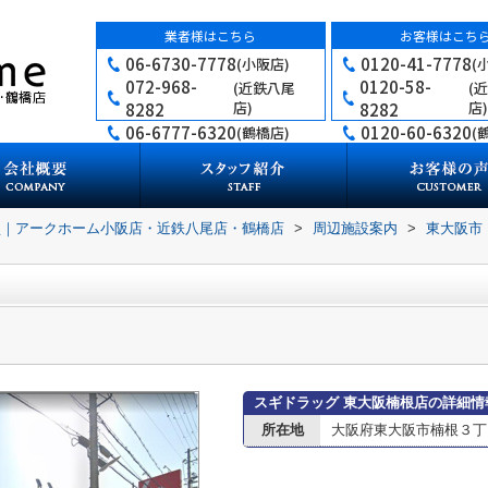
業者様はこちら
お客様はこち
06-6730-7778
0120-41-7778
(小阪店)
(
072-968-
0120-58-
(近鉄八尾
(
店)
店)
8282
8282
06-6777-6320
0120-60-6320
(鶴橋店)
(
買｜アークホーム小阪店・近鉄八尾店・鶴橋店
>
周辺施設案内
>
東大阪市
スギドラッグ 東大阪楠根店の詳細情
所在地
大阪府東大阪市楠根３丁目