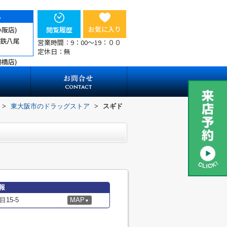
ら
お気に入り
小阪店)
閲覧履歴
近鉄八尾
営業時間：9：00～19：００
定休日：無
鶴橋店)
>
東大阪市のドラッグストア
>
スギド
報
15-5
MAP
▼