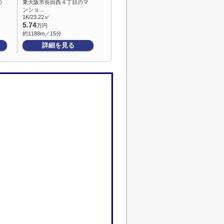
の
東大阪市長田西４丁目のマ
ンショ…
1K/23.22㎡
5.74
万円
約1188m／15分
詳細を見る