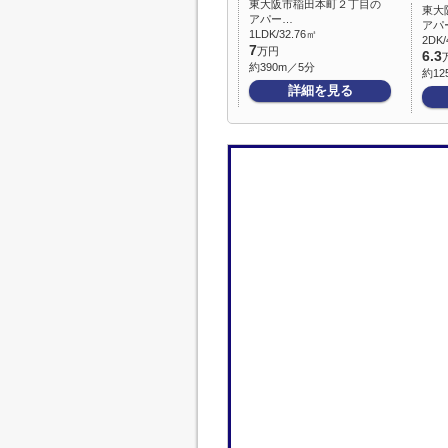
東大阪市稲田本町２丁目の
東大
アパー…
アパ
1LDK/32.76㎡
2DK/
7
万円
6.3
約390m／5分
約12
詳細を見る