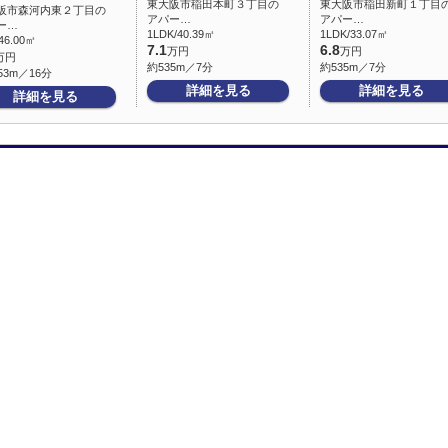
東大阪市稲田本町３丁目の
東大阪市稲田新町１丁目
阪市森河内東２丁目の
アパー…
アパー…
ー…
1LDK/40.39㎡
1LDK/33.07㎡
46.00㎡
7.1
6.8
万円
万円
万円
約535m／7分
約535m／7分
53m／16分
詳細を見る
詳細を見る
詳細を見る