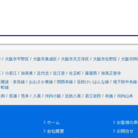
市
/
大阪市平野区
/
大阪市東成区
/
大阪市天王寺区
/
大阪市生野区
/
大阪市阿
江
/
小若江
/
加美東
/
足代北
/
近江堂
/
生玉町
/
菱屋西
/
加美正覚寺
鉄難波・奈良線
/
おおさか東線
/
関西本線
/
近鉄けいはんな線
/
地下鉄中央線
片町線
永和
/
長瀬
/
荒本
/
八尾
/
河内小阪
/
近鉄八尾
/
若江岩田
/
布施
/
河内山本
ホーム
お客様の声
会社概要
お問合せ
6