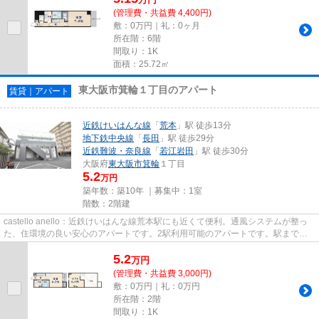
(管理費・共益費 4,400円)
敷：0万円｜礼：0ヶ月
所在階：6階
間取り：1K
面積：25.72㎡
東大阪市箕輪１丁目のアパート
賃貸｜アパート
近鉄けいはんな線
「
荒本
」駅 徒歩13分
地下鉄中央線
「
長田
」駅 徒歩29分
近鉄難波・奈良線
「
若江岩田
」駅 徒歩30分
大阪府
東大阪市
箕輪
１丁目
5.2
万円
築年数：築10年 ｜募集中：
1室
階数：2階建
castello anello：近鉄けいはんな線荒本駅にも近くて便利。通風システムが整っ
た、住環境の良い安心のアパートです。2駅利用可能のアパートです。駅まで歩
いて13分ほどの、魅力的な立...
5.2
万
円
(管理費・共益費 3,000円)
敷：0万円｜礼：0万円
所在階：2階
間取り：1K