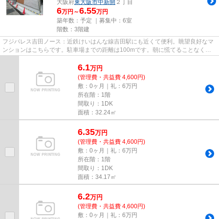
大阪府
東大阪市
中新開
２丁目
6
6.55
万円～
万円
築年数：予定 ｜募集中：
6室
階数：3階建
フジパレス吉田ノース：近鉄けいはんな線吉田駅にも近くて便利。眺望良好なマ
ンションはこちらです。駐車場までの距離は100mです。朝に慌てることなく行
動するために駅から徒歩9分の駅...
6.1
万
円
(管理費・共益費 4,600円)
敷：0ヶ月｜礼：6万円
所在階：1階
間取り：1DK
面積：32.24㎡
6.35
万
円
(管理費・共益費 4,600円)
敷：0ヶ月｜礼：6万円
所在階：1階
間取り：1DK
面積：34.17㎡
6.2
万
円
(管理費・共益費 4,600円)
敷：0ヶ月｜礼：6万円