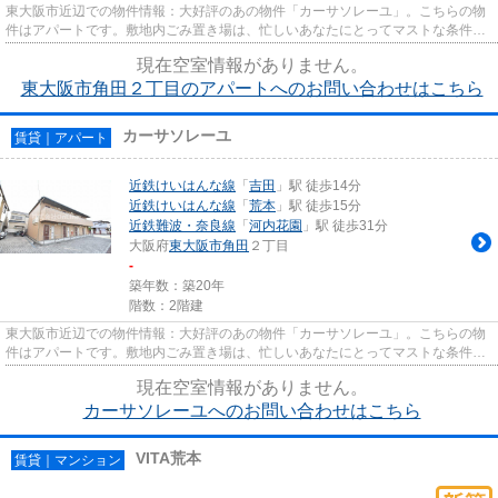
東大阪市近辺での物件情報：大好評のあの物件「カーサソレーユ」。こちらの物
件はアパートです。敷地内ごみ置き場は、忙しいあなたにとってマストな条件で
はないでしょうか。最上階の...
現在空室情報がありません。
東大阪市角田２丁目のアパートへのお問い合わせはこちら
カーサソレーユ
賃貸｜アパート
近鉄けいはんな線
「
吉田
」駅 徒歩14分
近鉄けいはんな線
「
荒本
」駅 徒歩15分
近鉄難波・奈良線
「
河内花園
」駅 徒歩31分
大阪府
東大阪市
角田
２丁目
-
築年数：築20年
階数：2階建
東大阪市近辺での物件情報：大好評のあの物件「カーサソレーユ」。こちらの物
件はアパートです。敷地内ごみ置き場は、忙しいあなたにとってマストな条件で
はないでしょうか。最上階の...
現在空室情報がありません。
カーサソレーユへのお問い合わせはこちら
VITA荒本
賃貸｜マンション