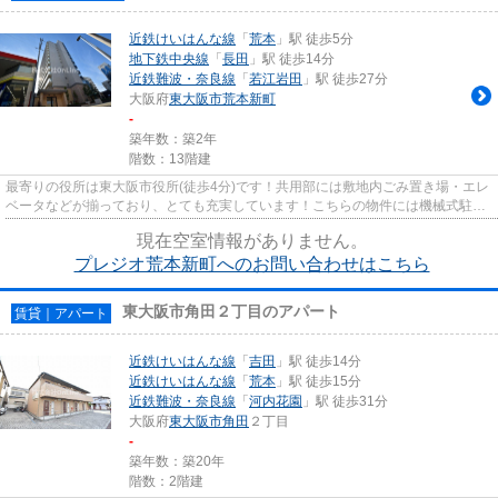
近鉄けいはんな線
「
荒本
」駅 徒歩5分
地下鉄中央線
「
長田
」駅 徒歩14分
近鉄難波・奈良線
「
若江岩田
」駅 徒歩27分
大阪府
東大阪市
荒本新町
-
築年数：築2年
階数：13階建
最寄りの役所は東大阪市役所(徒歩4分)です！共用部には敷地内ごみ置き場・エレ
ベータなどが揃っており、とても充実しています！こちらの物件には機械式駐車
場が付いています！駅まで5...
現在空室情報がありません。
プレジオ荒本新町へのお問い合わせはこちら
東大阪市角田２丁目のアパート
賃貸｜アパート
近鉄けいはんな線
「
吉田
」駅 徒歩14分
近鉄けいはんな線
「
荒本
」駅 徒歩15分
近鉄難波・奈良線
「
河内花園
」駅 徒歩31分
大阪府
東大阪市
角田
２丁目
-
築年数：築20年
階数：2階建