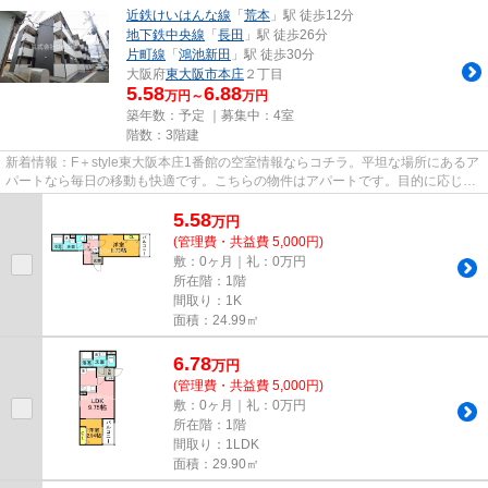
近鉄けいはんな線
「
荒本
」駅 徒歩12分
地下鉄中央線
「
長田
」駅 徒歩26分
片町線
「
鴻池新田
」駅 徒歩30分
大阪府
東大阪市
本庄
２丁目
5.58
6.88
万円～
万円
築年数：予定 ｜募集中：
4室
階数：3階建
新着情報：F＋style東大阪本庄1番館の空室情報ならコチラ。平坦な場所にあるア
パートなら毎日の移動も快適です。こちらの物件はアパートです。目的に応じて
駅を選べることが、2駅利用...
5.58
万
円
(管理費・共益費 5,000円)
敷：0ヶ月｜礼：0万円
所在階：1階
間取り：1K
面積：24.99㎡
6.78
万
円
(管理費・共益費 5,000円)
敷：0ヶ月｜礼：0万円
所在階：1階
間取り：1LDK
面積：29.90㎡