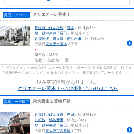
クリエオーレ荒本Ⅰ
賃貸｜アパート
近鉄けいはんな線
「
荒本
」駅 徒歩7分
地下鉄中央線
「
長田
」駅 徒歩18分
近鉄難波・奈良線
「
若江岩田
」駅 徒歩22分
大阪府
東大阪市
荒本
２丁目
-
築年数：築8年
階数：3階建 地下1階
こだわりポイント満載のクリエオーレ荒本Ⅰ。ローソン 東大阪荒本西四丁目店ま
で徒歩6分と近場にコンビニがあるのもポイント。眺望良好なアパートです。朝
に慌てることなく行動するため...
現在空室情報がありません。
クリエオーレ荒本Ⅰへのお問い合わせはこちら
東大阪市古箕輪戸建
賃貸｜一戸建て
近鉄けいはんな線
「
吉田
」駅 徒歩18分
片町線
「
鴻池新田
」駅 徒歩34分
地下鉄中央線
「
長田
」駅 徒歩37分
大阪府
東大阪市
古箕輪
１丁目