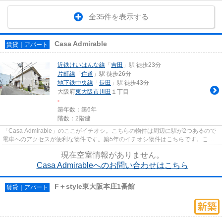
全35件を表示する
Casa Admirable
賃貸｜アパート
近鉄けいはんな線
「
吉田
」駅 徒歩23分
片町線
「
住道
」駅 徒歩26分
地下鉄中央線
「
長田
」駅 徒歩43分
大阪府
東大阪市
川田
１丁目
-
築年数：築6年
階数：2階建
「Casa Admirable」のここがイチオシ。こちらの物件は周辺に駅が2つあるので
電車へのアクセスが便利な物件です。築5年のイチオシ物件はこちらです。こち
らの物件はアパートです。当社...
現在空室情報がありません。
Casa Admirableへのお問い合わせはこちら
F＋style東大阪本庄1番館
賃貸｜アパート