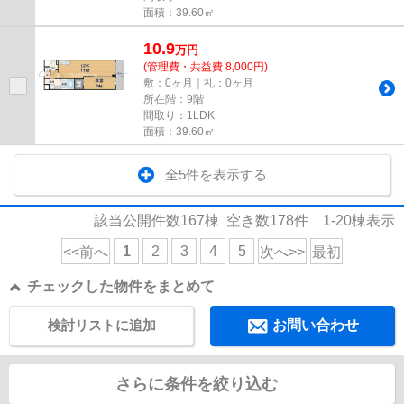
面積：39.60㎡
10.9
万
円
(管理費・共益費 8,000円)
敷：0ヶ月｜礼：0ヶ月
所在階：9階
間取り：1LDK
面積：39.60㎡
全5件を表示する
該当公開件数
167
棟 空き数
178
件
1-20
棟表示
1
2
3
4
5
<<前へ
次へ>>
最初
チェックした物件をまとめて
検討リストに追加
お問い合わせ
さらに条件を絞り込む