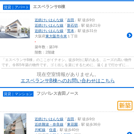
エスベランサB棟
賃貸｜アパート
近鉄けいはんな線
「
吉田
」駅 徒歩9分
近鉄けいはんな線
「
新石切
」駅 徒歩21分
近鉄けいはんな線
「
荒本
」駅 徒歩31分
大阪府
東大阪市
今米
１丁目
-
築年数：築3年
階数：2階建
「エスベランサB棟」のここがイチオシ。徒歩9分に駅のある、ニーズの高い物件
です。令和5年築の物件です。ゴミ出しを楽にするために、遠くまで行かずに済
むゴミ置き場を共用部に付けて...
現在空室情報がありません。
エスベランサB棟へのお問い合わせはこちら
フジパレス吉田ノース
賃貸｜マンション
近鉄けいはんな線
「
吉田
」駅 徒歩9分
近鉄難波・奈良線
「
東花園
」駅 徒歩36分
片町線
「
住道
」駅 徒歩40分