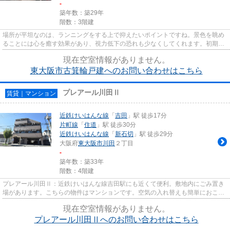
-
築年数：築29年
階数：3階建
場所が平坦なのは、ランニングをする上で抑えたいポイントですね。景色を眺め
ることには心を癒す効果があり、視力低下の恐れも少なくしてくれます。初期費
用をカードでお支払いいただ...
現在空室情報がありません。
東大阪市古箕輪戸建へのお問い合わせはこちら
プレアール川田Ⅱ
賃貸｜マンション
近鉄けいはんな線
「
吉田
」駅 徒歩17分
片町線
「
住道
」駅 徒歩30分
近鉄けいはんな線
「
新石切
」駅 徒歩29分
大阪府
東大阪市
川田
２丁目
-
築年数：築33年
階数：4階建
プレアール川田Ⅱ：近鉄けいはんな線吉田駅にも近くて便利。敷地内にごみ置き
場があります。こちらの物件はマンションです。空気の入れ替えも簡単におこな
える通風良好の物件です。東大...
現在空室情報がありません。
プレアール川田Ⅱへのお問い合わせはこちら