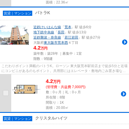
面積：22.36㎡
パトラK
賃貸｜マンション
近鉄けいはんな線
「
荒本
」駅 徒歩6分
地下鉄中央線
「
長田
」駅 徒歩13分
近鉄難波・奈良線
「
若江岩田
」駅 徒歩27分
大阪府
東大阪市
荒本西
４丁目
4.2
万円
築年数：築28年 ｜募集中：
1室
階数：9階建
こだわりポイント満載のパトラK。ローソン 東大阪荒本駅前店まで徒歩5分と近場
にコンビニがあるのもポイント。共用部にはエレベータ・敷地内ごみ置き場など
様々な設備やサービスが揃っ...
4.2
万
円
(管理費・共益費 7,000円)
敷：0ヶ月｜礼：0ヶ月
所在階：8階
間取り：1K
面積：20.00㎡
クリスタルハイツ
賃貸｜マンション