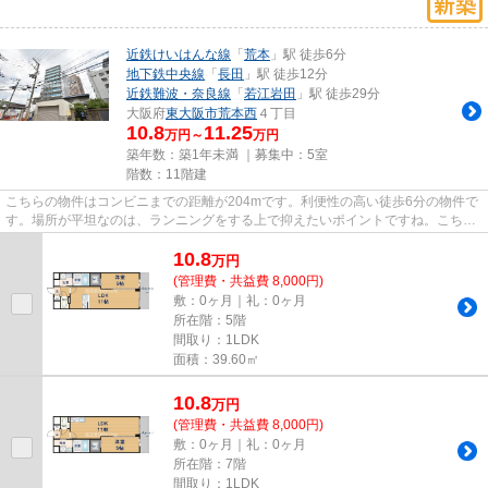
近鉄けいはんな線
「
荒本
」駅 徒歩6分
地下鉄中央線
「
長田
」駅 徒歩12分
近鉄難波・奈良線
「
若江岩田
」駅 徒歩29分
大阪府
東大阪市
荒本西
４丁目
10.8
11.25
万円～
万円
築年数：築1年未満 ｜募集中：
5室
階数：11階建
こちらの物件はコンビニまでの距離が204mです。利便性の高い徒歩6分の物件で
す。場所が平坦なのは、ランニングをする上で抑えたいポイントですね。こちら
の物件には自走式駐車場があり...
10.8
万
円
(管理費・共益費 8,000円)
敷：0ヶ月｜礼：0ヶ月
所在階：5階
間取り：1LDK
面積：39.60㎡
10.8
万
円
(管理費・共益費 8,000円)
敷：0ヶ月｜礼：0ヶ月
所在階：7階
間取り：1LDK