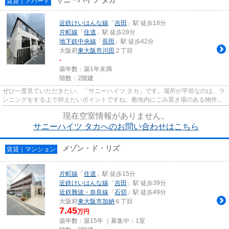
賃貸｜アパート
近鉄けいはんな線
「
吉田
」駅 徒歩18分
片町線
「
住道
」駅 徒歩28分
地下鉄中央線
「
長田
」駅 徒歩42分
大阪府
東大阪市
川田
２丁目
-
築年数：築1年未満
階数：2階建
ぜひ一度見ていただきたい、「サニーハイツ タカ」です。場所が平坦なのは、ラ
ンニングをする上で抑えたいポイントですね。敷地内にごみ置き場のある物件で
す。様々な場所へのアクセス...
現在空室情報がありません。
サニーハイツ タカへのお問い合わせはこちら
メゾン・ド・リズ
賃貸｜マンション
片町線
「
住道
」駅 徒歩15分
近鉄けいはんな線
「
吉田
」駅 徒歩39分
近鉄難波・奈良線
「
石切
」駅 徒歩49分
大阪府
東大阪市
加納
６丁目
7.45
万円
築年数：築15年 ｜募集中：
1室