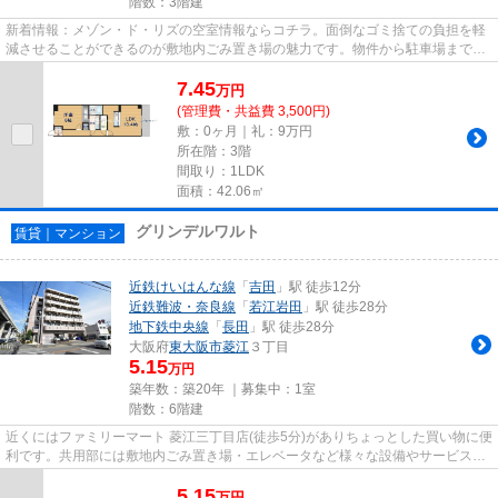
階数：3階建
新着情報：メゾン・ド・リズの空室情報ならコチラ。面倒なゴミ捨ての負担を軽
減させることができるのが敷地内ごみ置き場の魅力です。物件から駐車場までの
距離は100mです。最上階の物...
7.45
万
円
(管理費・共益費 3,500円)
敷：0ヶ月｜礼：9万円
所在階：3階
間取り：1LDK
面積：42.06㎡
グリンデルワルト
賃貸｜マンション
近鉄けいはんな線
「
吉田
」駅 徒歩12分
近鉄難波・奈良線
「
若江岩田
」駅 徒歩28分
地下鉄中央線
「
長田
」駅 徒歩28分
大阪府
東大阪市
菱江
３丁目
5.15
万円
築年数：築20年 ｜募集中：
1室
階数：6階建
近くにはファミリーマート 菱江三丁目店(徒歩5分)がありちょっとした買い物に便
利です。共用部には敷地内ごみ置き場・エレベータなど様々な設備やサービスが
揃っているので便利です。...
5.15
万
円