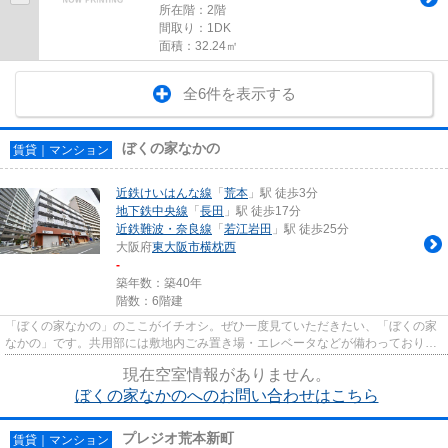
所在階：2階
間取り：1DK
面積：32.24㎡
全6件を表示する
ぼくの家なかの
賃貸｜マンション
近鉄けいはんな線
「
荒本
」駅 徒歩3分
地下鉄中央線
「
長田
」駅 徒歩17分
近鉄難波・奈良線
「
若江岩田
」駅 徒歩25分
大阪府
東大阪市
横枕西
-
築年数：築40年
階数：6階建
「ぼくの家なかの」のここがイチオシ。ぜひ一度見ていただきたい、「ぼくの家
なかの」です。共用部には敷地内ごみ置き場・エレベータなどが備わっておりと
ても充実しています。眺望良...
現在空室情報がありません。
ぼくの家なかのへのお問い合わせはこちら
プレジオ荒本新町
賃貸｜マンション