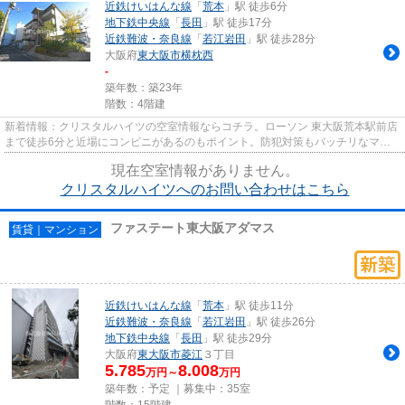
近鉄けいはんな線
「
荒本
」駅 徒歩6分
地下鉄中央線
「
長田
」駅 徒歩17分
近鉄難波・奈良線
「
若江岩田
」駅 徒歩28分
大阪府
東大阪市
横枕西
-
築年数：築23年
階数：4階建
新着情報：クリスタルハイツの空室情報ならコチラ。ローソン 東大阪荒本駅前店
まで徒歩6分と近場にコンビニがあるのもポイント。防犯対策もバッチリなマン
ションタイプの物件です。駅...
現在空室情報がありません。
クリスタルハイツへのお問い合わせはこちら
ファステート東大阪アダマス
賃貸｜マンション
近鉄けいはんな線
「
荒本
」駅 徒歩11分
近鉄難波・奈良線
「
若江岩田
」駅 徒歩26分
地下鉄中央線
「
長田
」駅 徒歩29分
大阪府
東大阪市
菱江
３丁目
5.785
8.008
万円～
万円
築年数：予定 ｜募集中：
35室
階数：15階建