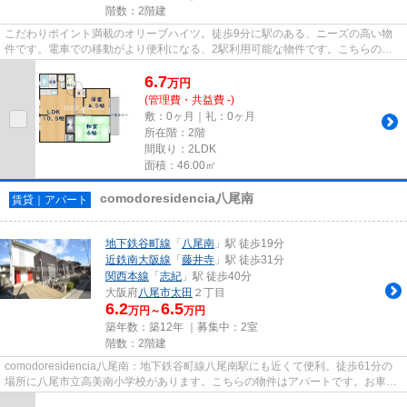
階数：2階建
こだわりポイント満載のオリーブハイツ。徒歩9分に駅のある、ニーズの高い物
件です。電車での移動がより便利になる、2駅利用可能な物件です。こちらの物
件はアパートです。八尾市エリ...
6.7
万
円
(管理費・共益費 -)
敷：0ヶ月｜礼：0ヶ月
所在階：2階
間取り：2LDK
面積：46.00㎡
comodoresidencia八尾南
賃貸｜アパート
地下鉄谷町線
「
八尾南
」駅 徒歩19分
近鉄南大阪線
「
藤井寺
」駅 徒歩31分
関西本線
「
志紀
」駅 徒歩40分
大阪府
八尾市
太田
２丁目
6.2
6.5
万円～
万円
築年数：築12年 ｜募集中：
2室
階数：2階建
comodoresidencia八尾南：地下鉄谷町線八尾南駅にも近くて便利。徒歩61分の
場所に八尾市立高美南小学校があります。こちらの物件はアパートです。お車を
お持ちの方にオススメの、自走...