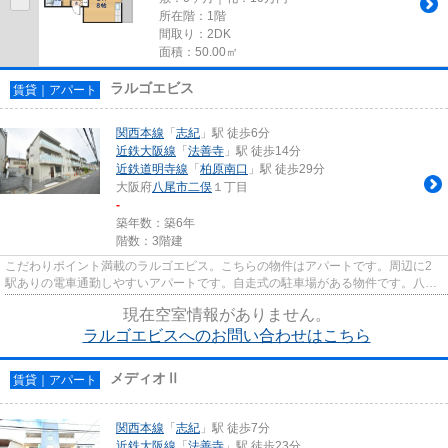
所在階：1階
間取り：2DK
面積：50.00㎡
ラルゴエビス
賃貸｜アパート
関西本線
「
志紀
」駅 徒歩6分
近鉄大阪線
「
法善寺
」駅 徒歩14分
近鉄道明寺線
「
柏原南口
」駅 徒歩29分
大阪府
八尾市
二俣
１丁目
-
築年数：築6年
階数：3階建
こだわりポイント満載のラルゴエビス。こちらの物件はアパートです。周辺に2
駅ありの電車通勤しやすいアパートです。自走式の駐車場がある物件です。八尾
市エリアにある賃貸情報のこと...
現在空室情報がありません。
ラルゴエビスへのお問い合わせはこちら
メディオⅡ
賃貸｜アパート
関西本線
「
志紀
」駅 徒歩7分
近鉄大阪線
「
法善寺
」駅 徒歩23分