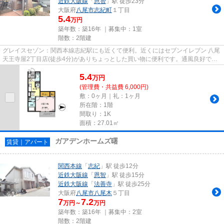
近鉄大阪線
「
恩智
」駅 徒歩23分
大阪府
八尾市
志紀町
１丁目
5.4
万円
築年数：築16年 ｜募集中：
1室
階数：2階建
グレイスセゾン：関西本線志紀駅にも近くて便利。近くにはセブンイレブン 八尾
天王寺屋2丁目店(徒歩4分)がありちょっとした買い物に便利です。通風良好で陽
の当たる気持ちの良いアパー...
5.4
万
円
(管理費・共益費 6,000円)
敷：0ヶ月｜礼：1ヶ月
所在階：1階
間取り：1K
面積：27.01㎡
ガアデンホームズ曙
賃貸｜アパート
関西本線
「
志紀
」駅 徒歩12分
近鉄大阪線
「
恩智
」駅 徒歩15分
近鉄大阪線
「
法善寺
」駅 徒歩25分
大阪府
八尾市
八尾木
５丁目
7
7.2
万円～
万円
築年数：築16年 ｜募集中：
2室
階数：2階建