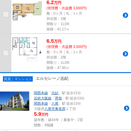
6.2
万
円
(管理費・共益費 3,000円)
敷：0ヶ月｜礼：1ヶ月
所在階：1階
間取り：1LDK
面積：41.17㎡
6.5
万
円
(管理費・共益費 3,000円)
敷：0ヶ月｜礼：1ヶ月
所在階：2階
間取り：1LDK
面積：47.90㎡
エルセレーノ志紀
賃貸｜マンション
関西本線
「
志紀
」駅 徒歩15分
近鉄大阪線
「
恩智
」駅 徒歩33分
関西本線
「
八尾
」駅 徒歩23分
大阪府
八尾市
東老原
１丁目
5.9
万円
築年数：築44年 ｜募集中：
2室
階数：4階建