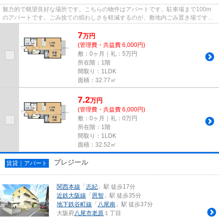
魅力的で眺望良好な場所です。こちらの物件はアパートです。駐車場まで100m
のアパートです。ごみ捨ての煩わしさを軽減するのが、敷地内ごみ置き場です。
八尾市エリアにある賃貸情報の...
7
万
円
(管理費・共益費 6,000円)
敷：0ヶ月｜礼：5万円
所在階：1階
間取り：1LDK
面積：32.77㎡
7.2
万
円
(管理費・共益費 6,000円)
敷：0ヶ月｜礼：0万円
所在階：1階
間取り：1LDK
面積：32.52㎡
プレジール
賃貸｜アパート
関西本線
「
志紀
」駅 徒歩17分
近鉄大阪線
「
恩智
」駅 徒歩35分
地下鉄谷町線
「
八尾南
」駅 徒歩37分
大阪府
八尾市
老原
１丁目