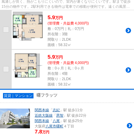
風通しが良く、熱がこもりにくいので、室内が暑くなりにくいです。駅まで徒歩
15分の物件です。2駅利用できる物件は電車での移動が便利です。遠くの風景を
見つめることは視力回復にも繋...
5.9
万
円
(管理費・共益費 4,000円)
敷：0万円｜礼：0万円
所在階：3階
間取り：2LDK
面積：58.32㎡
5.9
万
円
(管理費・共益費 4,000円)
敷：0ヶ月｜礼：0ヶ月
所在階：4階
間取り：2LDK
面積：58.32㎡
曙フラッツ
賃貸｜マンション
関西本線
「
志紀
」駅 徒歩11分
近鉄大阪線
「
恩智
」駅 徒歩22分
関西本線
「
八尾
」駅 徒歩25分
大阪府
八尾市
曙町
４丁目
7.8
万円