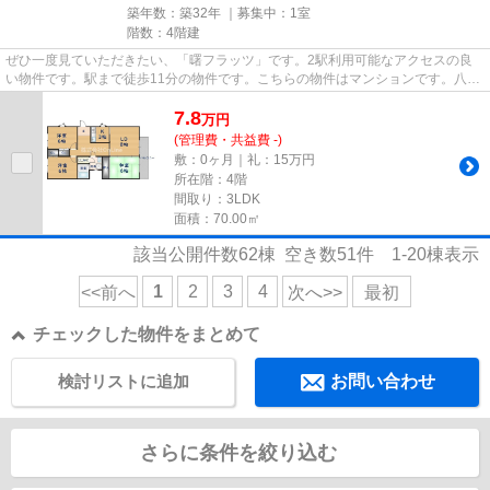
築年数：築32年 ｜募集中：
1室
階数：4階建
ぜひ一度見ていただきたい、「曙フラッツ」です。2駅利用可能なアクセスの良
い物件です。駅まで徒歩11分の物件です。こちらの物件はマンションです。八尾
市エリアにある賃貸情報のこと...
7.8
万
円
(管理費・共益費 -)
敷：0ヶ月｜礼：15万円
所在階：4階
間取り：3LDK
面積：70.00㎡
該当公開件数
62
棟 空き数
51
件
1-20
棟表示
1
2
3
4
<<前へ
次へ>>
最初
チェックした物件をまとめて
検討リストに追加
お問い合わせ
さらに条件を絞り込む