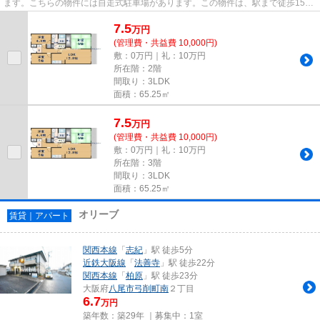
ます。こちらの物件には自走式駐車場があります。この物件は、駅まで徒歩15分
に立地しています。眺望良好...
7.5
万
円
(管理費・共益費 10,000円)
敷：0万円｜礼：10万円
所在階：2階
間取り：3LDK
面積：65.25㎡
7.5
万
円
(管理費・共益費 10,000円)
敷：0万円｜礼：10万円
所在階：3階
間取り：3LDK
面積：65.25㎡
オリーブ
賃貸｜アパート
関西本線
「
志紀
」駅 徒歩5分
近鉄大阪線
「
法善寺
」駅 徒歩22分
関西本線
「
柏原
」駅 徒歩23分
大阪府
八尾市
弓削町南
２丁目
6.7
万円
築年数：築29年 ｜募集中：
1室