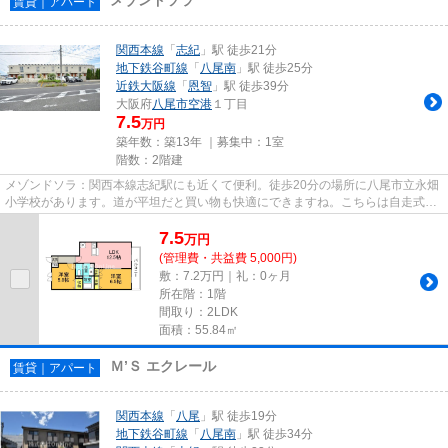
賃貸｜アパート
関西本線
「
志紀
」駅 徒歩21分
地下鉄谷町線
「
八尾南
」駅 徒歩25分
近鉄大阪線
「
恩智
」駅 徒歩39分
大阪府
八尾市
空港
１丁目
7.5
万円
築年数：築13年 ｜募集中：
1室
階数：2階建
メゾンドソラ：関西本線志紀駅にも近くて便利。徒歩20分の場所に八尾市立永畑
小学校があります。道が平坦だと買い物も快適にできますね。こちらは自走式駐
車場付きの物件です。できる...
7.5
万
円
(管理費・共益費 5,000円)
敷：7.2万円｜礼：0ヶ月
所在階：1階
間取り：2LDK
面積：55.84㎡
Ｍ’Ｓ エクレール
賃貸｜アパート
関西本線
「
八尾
」駅 徒歩19分
地下鉄谷町線
「
八尾南
」駅 徒歩34分