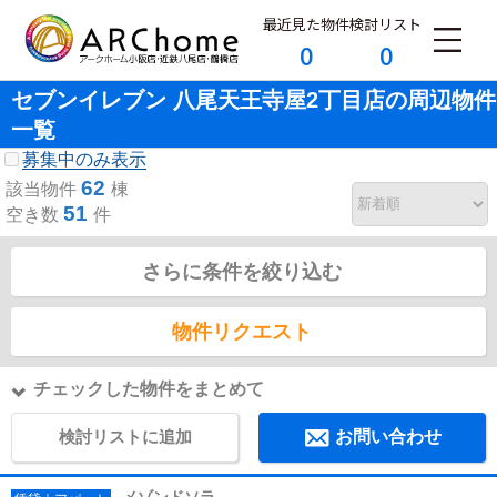
最近見た物件
検討リスト
0
0
セブンイレブン 八尾天王寺屋2丁目店の周辺物件
一覧
募集中のみ表示
62
該当物件
棟
51
空き数
件
さらに条件を絞り込む
物件リクエスト
チェックした物件をまとめて
検討リストに追加
お問い合わせ
メゾンドソラ