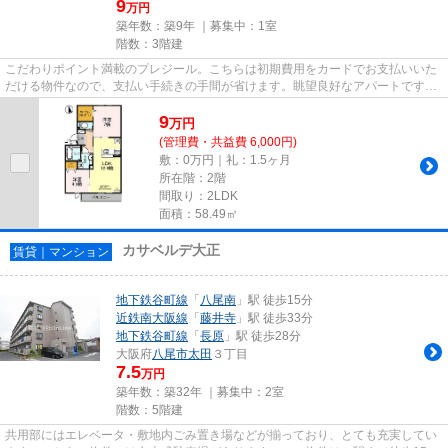
9
万円
築年数：築9年 ｜募集中：
1室
階数：3階建
こだわりポイント満載のプレジール。こちらは初期費用をカードでお支払いいた
だける物件なので、支払い手続きの手間が省けます。眺望良好なアパートです。
平坦な場所にあるアパートな...
9
万
円
(管理費・共益費 6,000円)
敷：0万円｜礼：1.5ヶ月
所在階：2階
間取り：2LDK
面積：58.49㎡
カサベルデ大正
賃貸｜マンション
地下鉄谷町線
「
八尾南
」駅 徒歩15分
近鉄南大阪線
「
藤井寺
」駅 徒歩33分
地下鉄谷町線
「
長原
」駅 徒歩28分
大阪府
八尾市
太田
３丁目
7.5
万円
築年数：築32年 ｜募集中：
2室
階数：5階建
共用部にはエレベータ・敷地内ごみ置き場などが揃っており、とても充実してい