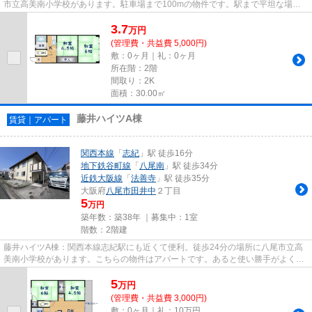
市立高美南小学校があります。駐車場まで100mの物件です。駅まで平坦な場所
に位置する物件で、自転車をよ...
3.7
万
円
(管理費・共益費 5,000円)
敷：0ヶ月｜礼：0ヶ月
所在階：2階
間取り：2K
面積：30.00㎡
藤井ハイツA棟
賃貸｜アパート
関西本線
「
志紀
」駅 徒歩16分
地下鉄谷町線
「
八尾南
」駅 徒歩34分
近鉄大阪線
「
法善寺
」駅 徒歩35分
大阪府
八尾市
田井中
２丁目
5
万円
築年数：築38年 ｜募集中：
1室
階数：2階建
藤井ハイツA棟：関西本線志紀駅にも近くて便利。徒歩24分の場所に八尾市立高
美南小学校があります。こちらの物件はアパートです。あると使い勝手がよく利
便性が高いのが敷地内ごみ置き...
5
万
円
(管理費・共益費 3,000円)
敷：0ヶ月｜礼：10万円