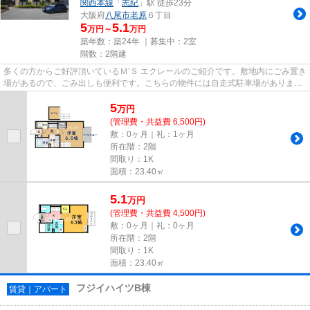
関西本線
「
志紀
」駅 徒歩23分
大阪府
八尾市
老原
６丁目
5
5.1
万円～
万円
築年数：築24年 ｜募集中：
2室
階数：2階建
多くの方からご好評頂いているＭ’Ｓ エクレールのご紹介です。敷地内にごみ置き
場があるので、ごみ出しも便利です。こちらの物件には自走式駐車場がありま
す。物件の周辺に駅が2つあり...
5
万
円
(管理費・共益費 6,500円)
敷：0ヶ月｜礼：1ヶ月
所在階：2階
間取り：1K
面積：23.40㎡
5.1
万
円
(管理費・共益費 4,500円)
敷：0ヶ月｜礼：0ヶ月
所在階：2階
間取り：1K
面積：23.40㎡
フジイハイツB棟
賃貸｜アパート