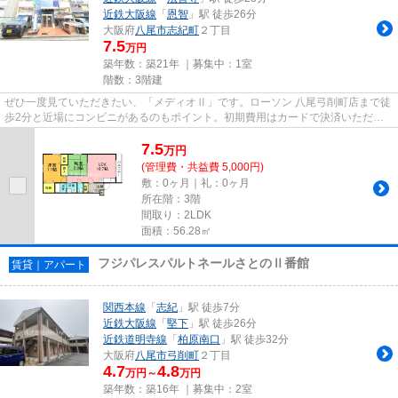
近鉄大阪線
「
恩智
」駅 徒歩26分
大阪府
八尾市
志紀町
２丁目
7.5
万円
築年数：築21年 ｜募集中：
1室
階数：3階建
ぜひ一度見ていただきたい、「メディオⅡ」です。ローソン 八尾弓削町店まで徒
歩2分と近場にコンビニがあるのもポイント。初期費用はカードで決済いただけ
ます。夏場は特に涼しい通風良...
7.5
万
円
(管理費・共益費 5,000円)
敷：0ヶ月｜礼：0ヶ月
所在階：3階
間取り：2LDK
面積：56.28㎡
フジパレスパルトネールさとのⅡ番館
賃貸｜アパート
関西本線
「
志紀
」駅 徒歩7分
近鉄大阪線
「
堅下
」駅 徒歩26分
近鉄道明寺線
「
柏原南口
」駅 徒歩32分
大阪府
八尾市
弓削町
２丁目
4.7
4.8
万円～
万円
築年数：築16年 ｜募集中：
2室