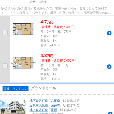
階数：2階建
駅徒歩7分に駅が立地する物件なので、電車を多く利用する方にとって便利で
す。こちらの物件はアパートです。風通しが良い物件です。場所が平坦なのは、
ランニングをする上で抑えたいポ...
4.7
万
円
(管理費・共益費 5,400円)
敷：0ヶ月｜礼：0万円
所在階：1階
間取り：1K
面積：24.00㎡
4.8
万
円
(管理費・共益費 5,400円)
敷：0ヶ月｜礼：0万円
所在階：2階
間取り：1K
面積：24.00㎡
グランドゥール
賃貸｜マンション
地下鉄谷町線
「
八尾南
」駅 徒歩11分
近鉄南大阪線
「
藤井寺
」駅 徒歩35分
地下鉄谷町線
「
長原
」駅 徒歩24分