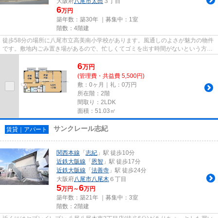
大阪府
八尾市
太田
３丁目
6
万円
築年数：築30年 ｜募集中：
1室
階数：4階建
徒歩58分の場所に八尾市立高美南小学校があります。風通しのよさが魅力の物件
です。敷地内ごみ置き場があるので、忙しくてゴミを出す時間がないという方も
安心です。こちらの物件には...
6
万
円
(管理費・共益費 5,500円)
敷：0ヶ月｜礼：0万円
所在階：2階
間取り：2LDK
面積：51.03㎡
サンクレール志紀
賃貸｜アパート
関西本線
「
志紀
」駅 徒歩10分
近鉄大阪線
「
恩智
」駅 徒歩17分
近鉄大阪線
「
法善寺
」駅 徒歩24分
大阪府
八尾市
八尾木
６丁目
5
6
万円～
万円
築年数：築21年 ｜募集中：
3室
階数：2階建