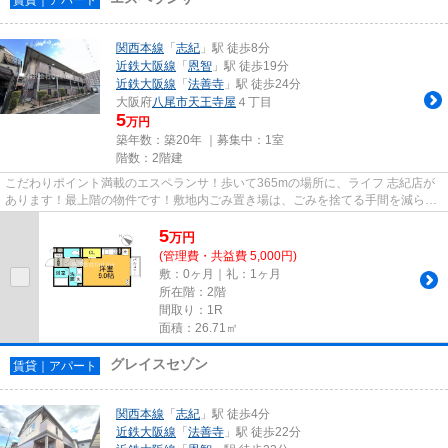
関西本線
「
志紀
」駅 徒歩8分
近鉄大阪線
「
恩智
」駅 徒歩19分
近鉄大阪線
「
法善寺
」駅 徒歩24分
大阪府
八尾市
天王寺屋
４丁目
5
万円
築年数：築20年 ｜募集中：
1室
階数：2階建
こだわりポイント満載のエスペランサ！歩いて365mの場所に、ライフ 志紀店が
あります！最上階の物件です！敷地内ごみ置き場は、ごみを捨てる手間を減らし
てくれます！当社スタッフが地...
5
万
円
(管理費・共益費 5,000円)
敷：0ヶ月｜礼：1ヶ月
所在階：2階
間取り：1R
面積：26.71㎡
グレイスセゾン
賃貸｜アパート
関西本線
「
志紀
」駅 徒歩4分
近鉄大阪線
「
法善寺
」駅 徒歩22分