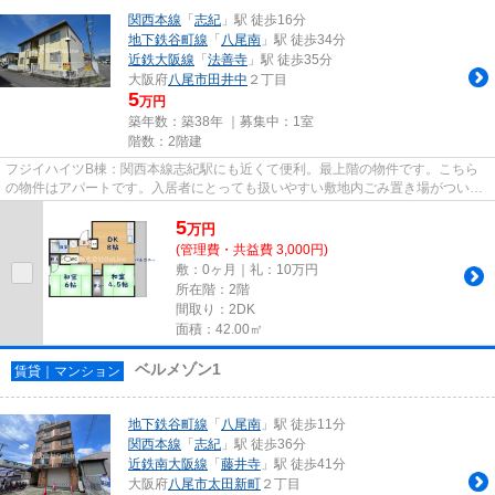
関西本線
「
志紀
」駅 徒歩16分
地下鉄谷町線
「
八尾南
」駅 徒歩34分
近鉄大阪線
「
法善寺
」駅 徒歩35分
大阪府
八尾市
田井中
２丁目
5
万円
築年数：築38年 ｜募集中：
1室
階数：2階建
フジイハイツB棟：関西本線志紀駅にも近くて便利。最上階の物件です。こちら
の物件はアパートです。入居者にとっても扱いやすい敷地内ごみ置き場がついて
います。八尾市エリアにある賃...
5
万
円
(管理費・共益費 3,000円)
敷：0ヶ月｜礼：10万円
所在階：2階
間取り：2DK
面積：42.00㎡
ベルメゾン1
賃貸｜マンション
地下鉄谷町線
「
八尾南
」駅 徒歩11分
関西本線
「
志紀
」駅 徒歩36分
近鉄南大阪線
「
藤井寺
」駅 徒歩41分
大阪府
八尾市
太田新町
２丁目