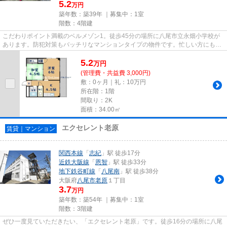
5.2
万円
築年数：築39年 ｜募集中：
1室
階数：4階建
こだわりポイント満載のベルメゾン1。徒歩45分の場所に八尾市立永畑小学校が
あります。防犯対策もバッチリなマンションタイプの物件です。忙しい方にもお
すすめの、敷地内ごみ置き場付...
5.2
万
円
(管理費・共益費 3,000円)
敷：0ヶ月｜礼：10万円
所在階：1階
間取り：2K
面積：34.00㎡
エクセレント老原
賃貸｜マンション
関西本線
「
志紀
」駅 徒歩17分
近鉄大阪線
「
恩智
」駅 徒歩33分
地下鉄谷町線
「
八尾南
」駅 徒歩38分
大阪府
八尾市
老原
１丁目
3.7
万円
築年数：築54年 ｜募集中：
1室
階数：3階建
ぜひ一度見ていただきたい、「エクセレント老原」です。徒歩16分の場所に八尾