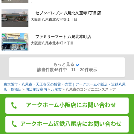
-
セブンイレブン 八尾北久宝寺1丁目店
大阪府八尾市北久宝寺１丁目
-
ファミリーマート 八尾北本町店
大阪府八尾市北本町２丁目
-
もっと見る
該当件数46件中
11
－
20
件表示
東大阪市・八尾市・天王寺区の賃貸・売買｜アークホーム小阪店・近鉄八尾
店・鶴橋店
>
周辺施設案内
>
八尾市
>
八尾市のコンビニエンスストア
アークホーム小阪店にお問い合わせ
アークホーム近鉄八尾店にお問い合わせ