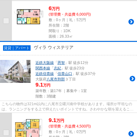
6
万
円
(管理費・共益費 6,000円)
敷：0ヶ月｜礼：5万円
所在階：2階
間取り：1DK
面積：26.33㎡
ヴィラ ウィステリア
賃貸｜アパート
近鉄大阪線
「
恩智
」駅 徒歩12分
関西本線
「
志紀
」駅 徒歩23分
近鉄信貴線
「
信貴山口
」駅 徒歩37分
大阪府
八尾市
刑部
３丁目
9.1
万円
築年数：築17年 ｜募集中：
1室
階数：3階建
こちらの物件は321m以内に八尾市立曙川南中学校があります。場所が平坦なの
は、ランニングをする上で抑えたいポイントですね。さわやかな朝を迎えること
のできる通風良好なアパート。...
9.1
万
円
(管理費・共益費 4,500円)
敷：0ヶ月｜礼：0万円