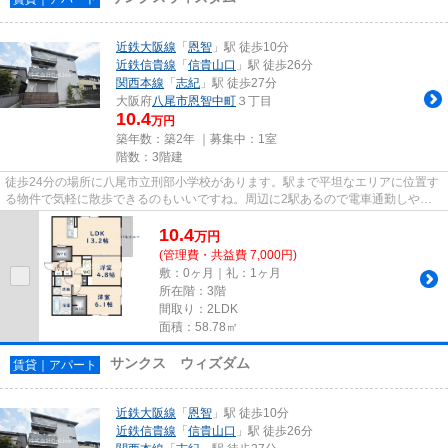
近鉄大阪線
「
恩智
」駅 徒歩10分
近鉄信貴線
「
信貴山口
」駅 徒歩26分
関西本線
「
志紀
」駅 徒歩27分
大阪府
八尾市
恩智中町
３丁目
10.4
万円
築年数：築2年 ｜募集中：
1室
階数：3階建
徒歩24分の場所に八尾市立刑部小学校があります。駅まで平坦なエリアに位置す
る物件で気軽に散歩できるのもいいですね。周辺に2駅あるので電車通勤しやす
いです。魅力的な駅近の物件で...
10.4
万
円
(管理費・共益費 7,000円)
敷：0ヶ月｜礼：1ヶ月
所在階：3階
間取り：2LDK
面積：58.78㎡
サンクス ウィズダム
賃貸｜アパート
近鉄大阪線
「
恩智
」駅 徒歩10分
近鉄信貴線
「
信貴山口
」駅 徒歩26分