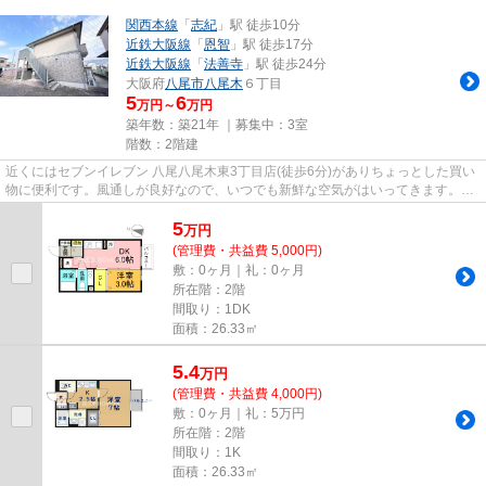
関西本線
「
志紀
」駅 徒歩10分
近鉄大阪線
「
恩智
」駅 徒歩17分
近鉄大阪線
「
法善寺
」駅 徒歩24分
大阪府
八尾市
八尾木
６丁目
5
6
万円～
万円
築年数：築21年 ｜募集中：
3室
階数：2階建
近くにはセブンイレブン 八尾八尾木東3丁目店(徒歩6分)がありちょっとした買い
物に便利です。風通しが良好なので、いつでも新鮮な空気がはいってきます。駅
から徒歩10分の位置にある物...
5
万
円
(管理費・共益費 5,000円)
敷：0ヶ月｜礼：0ヶ月
所在階：2階
間取り：1DK
面積：26.33㎡
5.4
万
円
(管理費・共益費 4,000円)
敷：0ヶ月｜礼：5万円
所在階：2階
間取り：1K
面積：26.33㎡