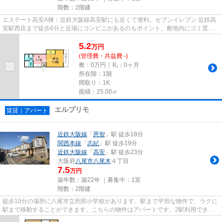
階数：2階建
エステート高安A棟：近鉄大阪線高安駅にも近くて便利。セブンイレブン 近鉄高
安駅西店まで徒歩6分と近場にコンビニがあるのもポイント。敷地内にゴミ置き
場を備えているので敷地外に出...
5.2
万
円
(管理費・共益費 -)
敷：0万円｜礼：0ヶ月
所在階：1階
間取り：1K
面積：25.00㎡
エルプリモ
賃貸｜アパート
近鉄大阪線
「
恩智
」駅 徒歩18分
関西本線
「
志紀
」駅 徒歩19分
近鉄大阪線
「
高安
」駅 徒歩23分
大阪府
八尾市
八尾木
４丁目
7.5
万円
築年数：築22年 ｜募集中：
1室
階数：2階建
徒歩10分の場所に八尾市立刑部小学校があります。駅まで平坦な物件で、ラクに
駅まで移動することができます。こちらの物件はアパートです。2駅利用できる
場所にあり、アクセスが便利で...