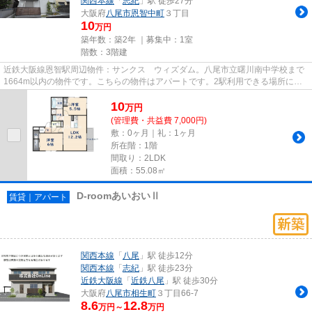
関西本線
「
志紀
」駅 徒歩27分
大阪府
八尾市
恩智中町
３丁目
10
万円
築年数：築2年 ｜募集中：
1室
階数：3階建
近鉄大阪線恩智駅周辺物件：サンクス ウィズダム。八尾市立曙川南中学校まで
1664m以内の物件です。こちらの物件はアパートです。2駅利用できる場所にあ
り、アクセスが便利です。スタ...
10
万
円
(管理費・共益費 7,000円)
敷：0ヶ月｜礼：1ヶ月
所在階：1階
間取り：2LDK
面積：55.08㎡
D-roomあいおいⅡ
賃貸｜アパート
関西本線
「
八尾
」駅 徒歩12分
関西本線
「
志紀
」駅 徒歩23分
近鉄大阪線
「
近鉄八尾
」駅 徒歩30分
大阪府
八尾市
相生町
３丁目66-7
8.6
12.8
万円～
万円