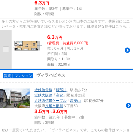
6.3
万円
築年数：築2年 ｜募集中：
1室
階数：9階建
多くの方からご好評頂いているスタシオン河内山本のご紹介です。共用部にはエ
レベータ・敷地内ごみ置き場などが揃っております。眺望良好な物件はこちらで
す。外観タイル張りは耐久性...
6.3
万
円
(管理費・共益費 8,000円)
敷：0ヶ月｜礼：1ヶ月
所在階：2階
間取り：1LDK
面積：32.00㎡
ヴィラハピネス
賃貸｜マンション
近鉄信貴線
「
服部川
」駅 徒歩7分
近鉄大阪線
「
高安
」駅 徒歩23分
近鉄西信貴ケーブル
「
高安山
」駅 徒歩27分
大阪府
八尾市
郡川
５丁目53
3.5
3.6
万円～
万円
築年数：築25年 ｜募集中：
2室
階数：3階建
ぜひ一度見ていただきたい、「ヴィラハピネス」です。こちらの物件はマンショ