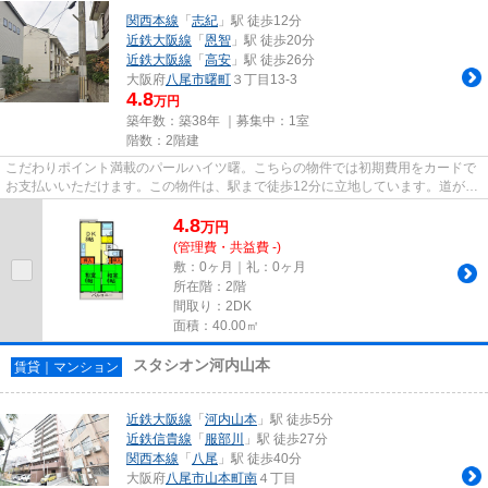
関西本線
「
志紀
」駅 徒歩12分
近鉄大阪線
「
恩智
」駅 徒歩20分
近鉄大阪線
「
高安
」駅 徒歩26分
大阪府
八尾市
曙町
３丁目13-3
4.8
万円
築年数：築38年 ｜募集中：
1室
階数：2階建
こだわりポイント満載のパールハイツ曙。こちらの物件では初期費用をカードで
お支払いいただけます。この物件は、駅まで徒歩12分に立地しています。道が平
坦だと買い物も快適にできま...
4.8
万
円
(管理費・共益費 -)
敷：0ヶ月｜礼：0ヶ月
所在階：2階
間取り：2DK
面積：40.00㎡
スタシオン河内山本
賃貸｜マンション
近鉄大阪線
「
河内山本
」駅 徒歩5分
近鉄信貴線
「
服部川
」駅 徒歩27分
関西本線
「
八尾
」駅 徒歩40分
大阪府
八尾市
山本町南
４丁目