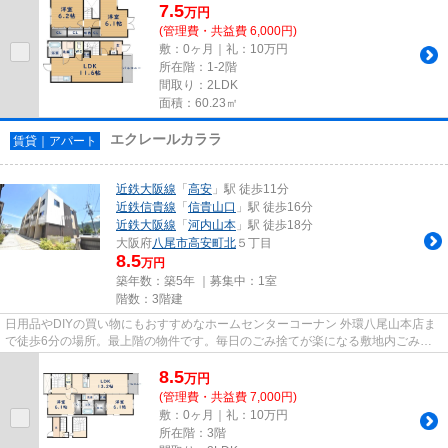
7.5
万
円
(管理費・共益費 6,000円)
敷：0ヶ月｜礼：10万円
所在階：1-2階
間取り：2LDK
面積：60.23㎡
エクレールカララ
賃貸｜アパート
近鉄大阪線
「
高安
」駅 徒歩11分
近鉄信貴線
「
信貴山口
」駅 徒歩16分
近鉄大阪線
「
河内山本
」駅 徒歩18分
大阪府
八尾市
高安町北
５丁目
8.5
万円
築年数：築5年 ｜募集中：
1室
階数：3階建
日用品やDIYの買い物にもおすすめなホームセンターコーナン 外環八尾山本店ま
で徒歩6分の場所。最上階の物件です。毎日のごみ捨てが楽になる敷地内ごみ置
き場。周辺に駅が2つあるので...
8.5
万
円
(管理費・共益費 7,000円)
敷：0ヶ月｜礼：10万円
所在階：3階