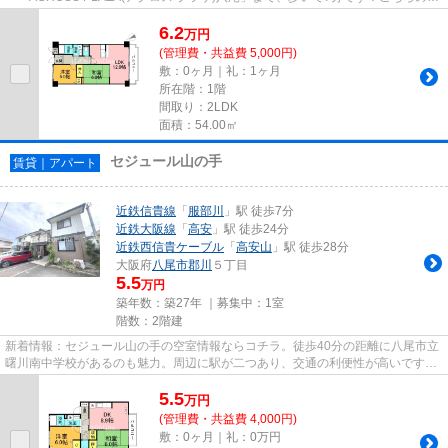
件はマンションです！風通しが...
6.2
万
円
(管理費・共益費 5,000円)
敷：0ヶ月｜礼：1ヶ月
所在階：1階
間取り：2LDK
面積：54.00㎡
セジュール山の手
賃貸｜アパート
近鉄信貴線
「
服部川
」駅 徒歩7分
近鉄大阪線
「
高安
」駅 徒歩24分
近鉄西信貴ケーブル
「
高安山
」駅 徒歩28分
大阪府
八尾市
郡川
５丁目
5.5
万円
築年数：築27年 ｜募集中：
1室
階数：2階建
新着情報：セジュール山の手の空室情報ならコチラ。徒歩40分の距離に八尾市立
曙川南中学校があるのも魅力。周辺に駅が二つあり、交通の利便性が高いです。
自走式の駐車場がある物件で...
5.5
万
円
(管理費・共益費 4,000円)
敷：0ヶ月｜礼：0万円