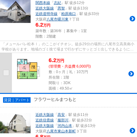
関西本線
「
志紀
」駅 徒歩12分
近鉄大阪線
「
恩智
」駅 徒歩13分
近鉄道明寺線
「
柏原南口
」駅 徒歩33分
大阪府
八尾市
曙川東
７丁目
6.2
万円
築年数：築36年 ｜募集中：
1室
階数：2階建
「メュールパレ松本Ⅰ」のここがイチオシ。徒歩29分の場所に八尾市立高美南小
学校があります。地域のゴミ捨て場まで行かずにサッとゴミ出しできるように、
共用部にゴミ捨て場を設置して...
6.2
万
円
(管理費・共益費 6,000円)
敷：0ヶ月｜礼：10万円
所在階：1階
間取り：3DK
面積：49.50㎡
フラワーヒルまつもと
賃貸｜アパート
近鉄大阪線
「
高安
」駅 徒歩11分
近鉄信貴線
「
服部川
」駅 徒歩22分
近鉄大阪線
「
河内山本
」駅 徒歩13分
大阪府
八尾市
東山本新町
３丁目
6.8