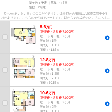
築年数：予定 ｜募集中：
3室
階数：2階建
「D-roomあいおいⅡ」のここがイチオシ。徒歩13分の場所に八尾市立安中小学
校があります。こちらの物件はアパートです。駅から徒歩12分のところにあるア
パートはいかがでしょうか。八尾...
8.6
万
円
(管理費・共益費 7,000円)
敷：0ヶ月｜礼：2ヶ月
所在階：1階
間取り：1LDK
面積：41.85㎡
12.8
万
円
(管理費・共益費 7,000円)
敷：0ヶ月｜礼：2ヶ月
所在階：1-2階
間取り：2LDK
面積：60.55㎡
10.6
万
円
(管理費・共益費 7,000円)
敷：0ヶ月｜礼：2ヶ月
所在階：2階
間取り：1LDK