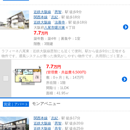
近鉄大阪線
「
恩智
」駅 徒歩9分
関西本線
「
志紀
」駅 徒歩18分
近鉄大阪線
「
法善寺
」駅 徒歩18分
大阪府
八尾市
曙川東
４丁目
7.7
万円
築年数：築4年 ｜募集中：
1室
階数：3階建
ラフィーネ八尾東：近鉄大阪線恩智にも近くて便利。駅から徒歩9分に立地する
物件です。通風システムが整った換気がしやすい物件です。共用部にゴミ置き場
があるので、外部の人にごみを...
7.7
万
円
(管理費・共益費 6,500円)
敷：0ヶ月｜礼：14万円
所在階：1階
間取り：1LDK
面積：41.95㎡
モンアベニュー
賃貸｜アパート
関西本線
「
志紀
」駅 徒歩17分
近鉄大阪線
「
恩智
」駅 徒歩20分
近鉄大阪線
「
高安
」駅 徒歩25分