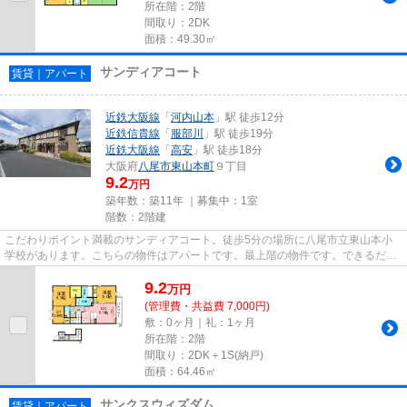
所在階：2階
間取り：2DK
面積：49.30㎡
サンディアコート
賃貸｜アパート
近鉄大阪線
「
河内山本
」駅 徒歩12分
近鉄信貴線
「
服部川
」駅 徒歩19分
近鉄大阪線
「
高安
」駅 徒歩18分
大阪府
八尾市
東山本町
９丁目
9.2
万円
築年数：築11年 ｜募集中：
1室
階数：2階建
こだわりポイント満載のサンディアコート。徒歩5分の場所に八尾市立東山本小
学校があります。こちらの物件はアパートです。最上階の物件です。できるだけ
早めに不動産情報を集めたい方...
9.2
万
円
(管理費・共益費 7,000円)
敷：0ヶ月｜礼：1ヶ月
所在階：2階
間取り：2DK＋1S(納戸)
面積：64.46㎡
サンクスウィズダム
賃貸｜アパート