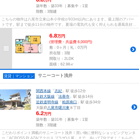
万円
築年数：築33年 ｜募集中：
1室
階数：3階建
こちらの物件は八尾市立東山本小学校が933m以内にあります。最上階のアパー
トです。駅まで徒歩11分の物件です。夏場の電気代も安く抑えられる通風良好で
快適なアパートです。物件探し...
6.8
万
円
(管理費・共益費 6,000円)
敷：0ヶ月｜礼：0万円
所在階：3階
間取り：2LDK
面積：62.98㎡
サニーコート浅井
賃貸｜マンション
関西本線
「
志紀
」駅 徒歩12分
近鉄大阪線
「
法善寺
」駅 徒歩14分
近鉄道明寺線
「
柏原南口
」駅 徒歩34分
大阪府
八尾市
曙川東
８丁目
6.2
万円
築年数：築31年 ｜募集中：
1室
階数：3階建
こだわりポイント満載のサニーコート浅井！買い物に便利なショッピングセンタ
ー「ACROSS PLAZA(アクロス プラザ)八尾」まで、歩いて7分です！こちらの物