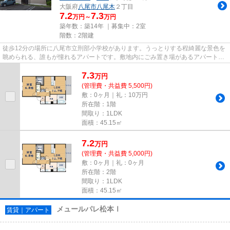
大阪府
八尾市
八尾木
２丁目
7.2
7.3
万円～
万円
築年数：築14年 ｜募集中：
2室
階数：2階建
徒歩12分の場所に八尾市立刑部小学校があります。うっとりする程綺麗な景色を
眺められる、誰もが憧れるアパートです。敷地内にごみ置き場があるアパートで
す。場所が平坦なのは、ラン...
7.3
万
円
(管理費・共益費 5,500円)
敷：0ヶ月｜礼：10万円
所在階：1階
間取り：1LDK
面積：45.15㎡
7.2
万
円
(管理費・共益費 5,000円)
敷：0ヶ月｜礼：0ヶ月
所在階：2階
間取り：1LDK
面積：45.15㎡
メュールパレ松本Ⅰ
賃貸｜アパート