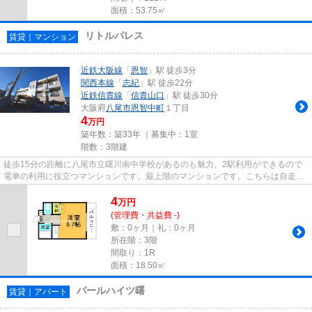
面積：53.75㎡
リトルパレス
賃貸｜マンション
近鉄大阪線
「
恩智
」駅 徒歩3分
関西本線
「
志紀
」駅 徒歩22分
近鉄信貴線
「
信貴山口
」駅 徒歩30分
大阪府
八尾市
恩智中町
１丁目
4
万円
築年数：築33年 ｜募集中：
1室
階数：3階建
徒歩15分の距離に八尾市立曙川南中学校があるのも魅力。2駅利用ができるので
電車の利用に役立つマンションです。最上階のマンションです。こちらは自走式
駐車場付きの物件です。八尾市...
4
万
円
(管理費・共益費 -)
敷：0ヶ月｜礼：0ヶ月
所在階：3階
間取り：1R
面積：18.50㎡
パールハイツ曙
賃貸｜アパート