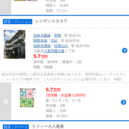
所在階：3階
間取り：3LDK
面積：72.11㎡
レジデンスタカラ
賃貸｜マンション
近鉄大阪線
「
恩智
」駅 徒歩1分
関西本線
「
志紀
」駅 徒歩20分
近鉄信貴線
「
信貴山口
」駅 徒歩28分
大阪府
八尾市
曙川東
１丁目
5.7
万円
築年数：築38年 ｜募集中：
1室
階数：3階建
徒歩26分の場所に八尾市立高美南小学校があります。防犯対策もバッチリなマン
ションタイプの物件です。こちらのマンションからは2駅が近くにあり、移動範
囲も広がります。駅まで平坦な...
5.7
万
円
(管理費・共益費 3,000円)
敷：0ヶ月｜礼：1ヶ月
所在階：1階
間取り：2DK
面積：41.58㎡
ラフィーネ八尾東
賃貸｜アパート