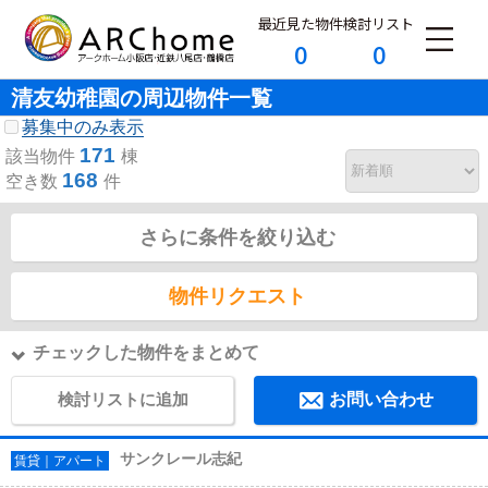
最近見た物件
検討リスト
0
0
清友幼稚園の周辺物件一覧
募集中のみ表示
171
該当物件
棟
168
空き数
件
さらに条件を絞り込む
物件リクエスト
チェックした物件をまとめて
検討リストに追加
お問い合わせ
サンクレール志紀
賃貸｜アパート