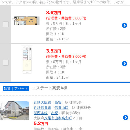
ンです。アクセスの良い徒歩7分の物件です。駐車場まで100mの物件、いかがで
しょうか。できるだけ早めに不...
3.6
万
円
(管理費・共益費 3,000円)
敷：0万円｜礼：1ヶ月
所在階：2階
間取り：1K
面積：24.15㎡
3.5
万
円
(管理費・共益費 3,000円)
敷：0万円｜礼：1ヶ月
所在階：3階
間取り：1K
面積：24.15㎡
エステート高安A棟
賃貸｜アパート
近鉄大阪線
「
高安
」駅 徒歩5分
近鉄信貴線
「
信貴山口
」駅 徒歩28分
関西本線
「
志紀
」駅 徒歩35分
大阪府
八尾市
山本高安町
２丁目
5.2
万円
築年数：築32年 ｜募集中：
1室