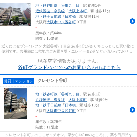
地下鉄谷町線
「
谷町九丁目
」駅 徒歩1分
近鉄難波・奈良線
「
大阪上本町
」駅 徒歩11分
地下鉄千日前線
「
日本橋
」駅 徒歩11分
大阪府
大阪市中央区
谷町
９丁目
-
築年数：築44年
階数：15階建
近くにはセブンイレブン 大阪谷町9丁目店(徒歩3分)がありちょっとした買い物に
便利です。共用部には敷地内ごみ置き場・エレベータ2基などが備わっておりと
ても充実しています。徒歩1分...
現在空室情報がありません。
谷町グランドハイツへのお問い合わせはこちら
クレセント谷町
賃貸｜マンション
地下鉄谷町線
「
谷町九丁目
」駅 徒歩1分
近鉄難波・奈良線
「
大阪上本町
」駅 徒歩9分
地下鉄千日前線
「
日本橋
」駅 徒歩13分
大阪府
大阪市中央区
谷町
９丁目
-
築年数：築29年
階数：11階建
「クレセント谷町」のここがイチオシ。家から441mのところに、薬や日用品を