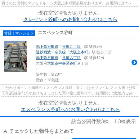
買うのに便利なマツモトキヨシ大阪上本町駅前店があります。共用部にはエレベ
ータ・敷地内ごみ置き場などが...
現在空室情報がありません。
クレセント谷町へのお問い合わせはこちら
エスペランス谷町
賃貸｜マンション
地下鉄谷町線
「
谷町九丁目
」駅 徒歩2分
近鉄難波・奈良線
「
大阪上本町
」駅 徒歩11分
地下鉄谷町線
「
谷町六丁目
」駅 徒歩11分
大阪府
大阪市中央区
谷町
９丁目
-
築年数：築20年
階数：10階建
こだわりポイント満載のエスペランス谷町。近くにはセブンイレブン 大阪上汐3
丁目店(徒歩6分)がありちょっとした買い物に便利です。共用部には敷地内ごみ置
き場・エレベータなどが揃っ...
現在空室情報がありません。
エスペランス谷町へのお問い合わせはこちら
該当公開件数
3
棟
1-3
棟表示
チェックした物件をまとめて