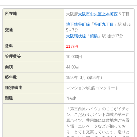
所在地
大阪府
大阪市中央区
上本町西
５丁目
地下鉄谷町線
「
谷町九丁目
」駅 徒歩
交通
5～7分
大阪環状線
「
鶴橋
」駅 徒歩17分
賃料
11万円
管理費等
10,000円
面積
44.00㎡
築年数
1990年 3月 (築36年)
種別/構造
マンション/鉄筋コンクリート
階建
7階建
「第三西原ハイツ」のここがイチオ
シ。こだわりポイント満載の第三西
原ハイツ。共用部には敷地内ごみ置
き場・エレベータなどが揃ってお
り、とても充実しています。造りと