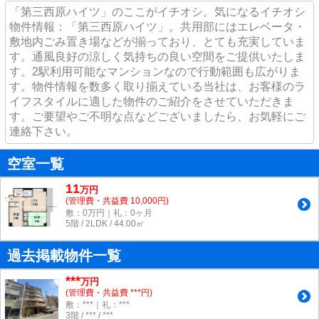
「第三西原ハイツ」のここがイチオシ。気になるイチオシ
物件情報：「第三西原ハイツ」。共用部にはエレベータ・
敷地内ごみ置き場などが揃っており、とても充実していま
す。通風良好の涼しく気持ちの良い空間をご提供いたしま
す。2駅利用可能なマンションなので行動範囲も広がりま
す。物件情報を数多く取り揃えている当社は、お客様のラ
イフスタイルに適した物件のご紹介をさせていただきま
す。ご要望やご不明な点などございましたら、お気軽にご
連絡下さい。
空室一覧
11
万
円
(管理費・共益費 10,000円)
敷：0万円｜礼：0ヶ月
5階 / 2LDK / 44.00㎡
過去掲載物件一覧
***
万円
(管理費・共益費 ***円)
敷：***｜礼：***
3階 / *** / ***