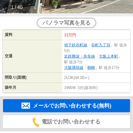
1 / 40
パノラマ写真を見る
賃料
11万円
地下鉄谷町線
「
谷町九丁目
」駅 徒歩
5分
交通
近鉄難波・奈良線
「
大阪上本町
」
駅 徒歩7分
大阪環状線
「
鶴橋
」駅 徒歩17分
間取り(面積)
2LDK(44.00㎡)
築年月
1990年 3月(築36年)
メールでお問い合わせする(無料)
電話でお問い合わせする