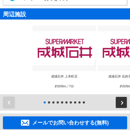
周辺施設
成城石井 上本町店
成城石井 近鉄
約509m／7分
約509
前
メールでお問い合わせする(無料)