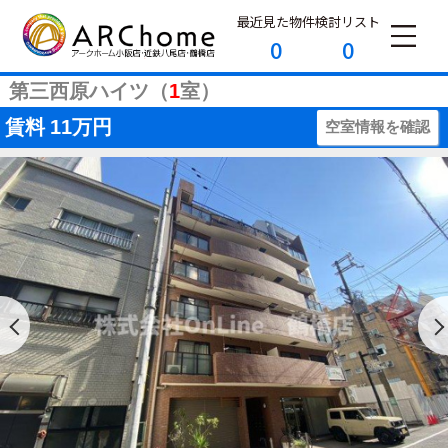
最近見た物件
検討リスト
0
0
第三西原ハイツ（
1
室）
賃料
11万円
空室情報を確認