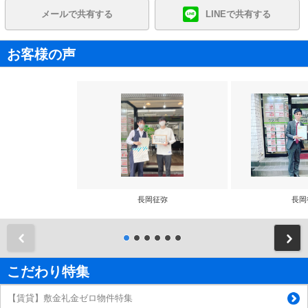
メールで共有する
LINEで共有する
お客様の声
長岡征弥
長岡
前
こだわり特集
【賃貸】敷金礼金ゼロ物件特集