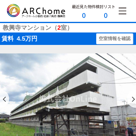
最近見た物件
検討リスト
0
0
教興寺マンション（
2
室）
賃料
4.5
万円
空室情報を確認