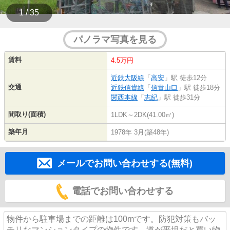
1 / 35
パノラマ写真を見る
賃料
4.5万円
近鉄大阪線
「
高安
」駅 徒歩12分
交通
近鉄信貴線
「
信貴山口
」駅 徒歩18分
関西本線
「
志紀
」駅 徒歩31分
間取り(面積)
1LDK～2DK(41.00㎡)
築年月
1978年 3月(築48年)
メールでお問い合わせする(無料)
電話でお問い合わせする
物件から駐車場までの距離は100mです。防犯対策もバッ
チリなマンションタイプの物件です。道が平坦だと買い物