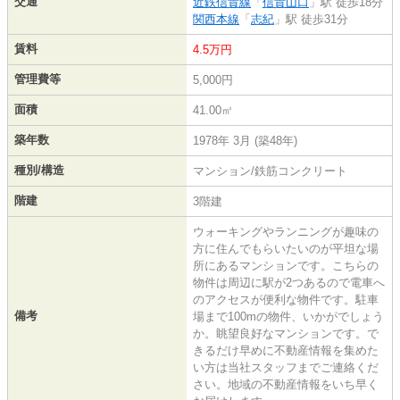
交通
近鉄信貴線
「
信貴山口
」駅 徒歩18分
関西本線
「
志紀
」駅 徒歩31分
賃料
4.5万円
管理費等
5,000円
面積
41.00㎡
築年数
1978年 3月 (築48年)
種別/構造
マンション/鉄筋コンクリート
階建
3階建
ウォーキングやランニングが趣味の
方に住んでもらいたいのが平坦な場
所にあるマンションです。こちらの
物件は周辺に駅が2つあるので電車へ
のアクセスが便利な物件です。駐車
備考
場まで100mの物件、いかがでしょう
か。眺望良好なマンションです。で
きるだけ早めに不動産情報を集めた
い方は当社スタッフまでご連絡くだ
さい。地域の不動産情報をいち早く