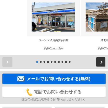
ローソン 八尾高安駅前店
清友
約1001m／13分
約1007
前
メールでお問い合わせする(無料)
電話でお問い合わせする
現況の確認はお気軽にお問い合わせください。