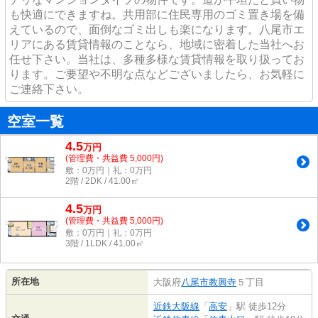
も快適にできますね。共用部に住民専用のゴミ置き場を備
えているので、面倒なゴミ出しも楽になります。八尾市エ
リアにある賃貸情報のことなら、地域に密着した当社へお
任せ下さい。当社は、多種多様な賃貸情報を取り扱ってお
ります。ご要望や不明な点などございましたら、お気軽に
ご連絡下さい。
空室一覧
4.5
万
円
(管理費・共益費 5,000円)
敷：0万円｜礼：0万円
2階 / 2DK / 41.00㎡
4.5
万
円
(管理費・共益費 5,000円)
敷：0万円｜礼：0万円
3階 / 1LDK / 41.00㎡
所在地
大阪府
八尾市
教興寺
５丁目
近鉄大阪線
「
高安
」駅 徒歩12分