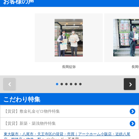
お客様の声
長岡征弥
長岡
前
こだわり特集
【賃貸】敷金礼金ゼロ物件特集
【賃貸】新築・築浅物件特集
東大阪市・八尾市・天王寺区の賃貸・売買｜アークホーム小阪店・近鉄八尾