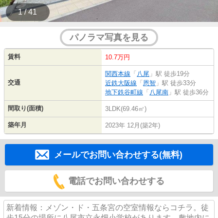
1 / 41
パノラマ写真を見る
賃料
10.7万円
関西本線
「
八尾
」駅 徒歩19分
交通
近鉄大阪線
「
恩智
」駅 徒歩33分
地下鉄谷町線
「
八尾南
」駅 徒歩36分
間取り(面積)
3LDK(69.46㎡)
築年月
2023年 12月(築2年)
メールでお問い合わせする(無料)
電話でお問い合わせする
新着情報：メゾン・ド・五条宮の空室情報ならコチラ。徒
歩15分の場所に八尾市立永畑小学校があります。敷地内に