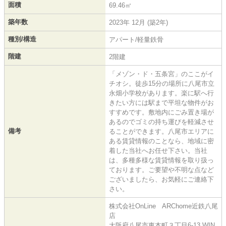
面積
69.46㎡
築年数
2023年 12月 (築2年)
種別/構造
アパート/軽量鉄骨
階建
2階建
「メゾン・ド・五条宮」のここがイ
チオシ。徒歩15分の場所に八尾市立
永畑小学校があります。楽に駅へ行
きたい方には駅まで平坦な物件がお
すすめです。敷地内にごみ置き場が
あるのでゴミの持ち運びを軽減させ
備考
ることができます。八尾市エリアに
ある賃貸情報のことなら、地域に密
着した当社へお任せ下さい。当社
は、多種多様な賃貸情報を取り扱っ
ております。ご要望や不明な点など
ございましたら、お気軽にご連絡下
さい。
株式会社OnLine ARChome近鉄八尾
店
大阪府八尾市東本町３丁目6-13 WIN