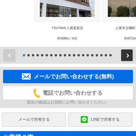
TSUTAYA 八尾老原店
八尾市立曙町
約408m／6分
約972
前
メールでお問い合わせする(無料)
電話でお問い合わせする
現況の確認はお気軽にお問い合わせください。
メールで共有する
LINEで共有する