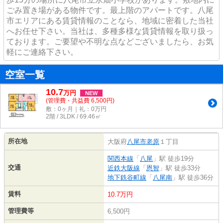
ごみ置き場がある物件です。最上階のアパートです。八尾
市エリアにある賃貸情報のことなら、地域に密着した当社
へお任せ下さい。当社は、多種多様な賃貸情報を取り扱っ
ております。ご要望や不明な点などございましたら、お気
軽にご連絡下さい。
空室一覧
10.7
万
円
NEW
(管理費・共益費 6,500円)
敷：0ヶ月｜礼：0万円
2階 / 3LDK / 69.46㎡
所在地
大阪府
八尾市
老原
１丁目
関西本線
「
八尾
」駅 徒歩19分
交通
近鉄大阪線
「
恩智
」駅 徒歩33分
地下鉄谷町線
「
八尾南
」駅 徒歩36分
賃料
10.7万円
管理費等
6,500円