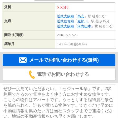
賃料
5.5万円
近鉄大阪線
「
高安
」駅 徒歩13分
交通
近鉄信貴線
「
服部川
」駅 徒歩19分
近鉄大阪線
「
河内山本
」駅 徒歩15分
間取り(面積)
2DK(39.57㎡)
築年月
1986年 3月(築40年)
メールでお問い合わせする(無料)
電話でお問い合わせする
ぜひ一度見ていただきたい、「セジュール翠」です。2駅
利用できるので電車をよく使う方におすすめな物件です。
こちらの物件はアパートです。うっとりする程綺麗な景色
を眺められる、誰もが憧れる物件です。できるだけ早めに
不動産情報を集めたい方は当社スタッフまでご連絡くださ
い。地域の不動産情報をいち早くお届けします。