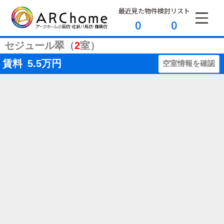
最近見た物件
検討リスト
0
0
セジュール翠（
2
室）
賃料
5.5
万円
空室情報を確認