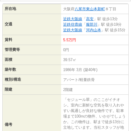
所在地
大阪府
八尾市
東山本新町
８丁目
近鉄大阪線
「
高安
」駅 徒歩13分
交通
近鉄信貴線
「
服部川
」駅 徒歩19分
近鉄大阪線
「
河内山本
」駅 徒歩15分
賃料
5.5万円
管理費等
0円
面積
39.57㎡
築年数
1986年 3月 (築40年)
種別/構造
アパート/軽量鉄骨
階建
2階建
「セジュール翠」のここがイチオ
シ。室内に新鮮な空気を取り入れや
すい風通しが良好な物件です。駐車
場まで100mの物件、いかがでしょう
か。この物件は、駅まで徒歩13分に
備考
立地しています。当社スタッフが地