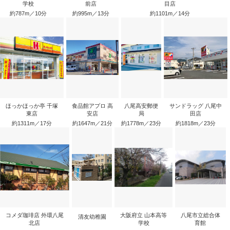
学校
前店
目店
約787m／10分
約995m／13分
約1101m／14分
ほっかほっか亭 千塚
食品館アプロ 高
八尾高安郵便
サンドラッグ 八尾中
東店
安店
局
田店
約1311m／17分
約1647m／21分
約1778m／23分
約1818m／23分
来店予約
電話
LINEからお問い合わせ
コメダ珈琲店 外環八尾
大阪府立 山本高等
八尾市立総合体
清友幼稚園
北店
学校
育館