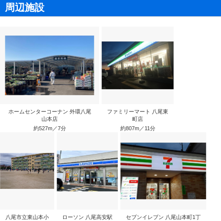
周辺施設
ホームセンターコーナン 外環八尾
ファミリーマート 八尾東
山本店
町店
約527m／7分
約807m／11分
八尾市立東山本小
ローソン 八尾高安駅
セブンイレブン 八尾山本町1丁