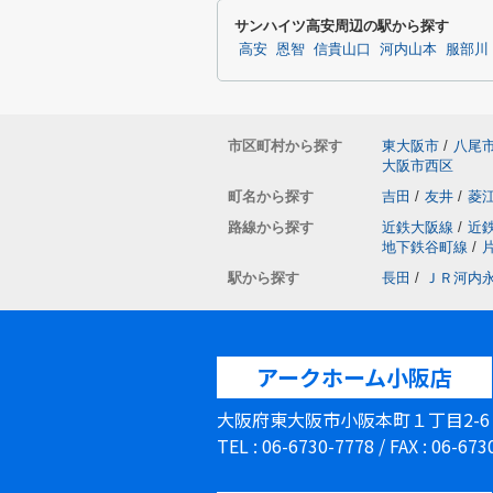
サンハイツ高安周辺の駅から探す
高安
恩智
信貴山口
河内山本
服部川
市区町村から探す
東大阪市
/
八尾
大阪市西区
町名から探す
吉田
/
友井
/
菱
路線から探す
近鉄大阪線
/
近
地下鉄谷町線
/
駅から探す
長田
/
ＪＲ河内
アークホーム小阪店
大阪府東大阪市小阪本町１丁目2-
TEL : 06-6730-7778 / FAX : 06-67