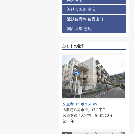
近鉄大阪線 高安
近鉄信貴線 信貴山口
関西本線 志紀
おすすめ物件
久宝寺コーポラスB棟
大阪府八尾市渋川町７丁目
関西本線「久宝寺」駅 徒歩6分
築52年