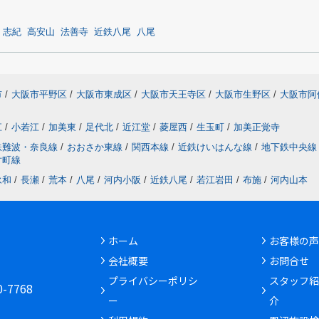
志紀
高安山
法善寺
近鉄八尾
八尾
市
/
大阪市平野区
/
大阪市東成区
/
大阪市天王寺区
/
大阪市生野区
/
大阪市阿
江
/
小若江
/
加美東
/
足代北
/
近江堂
/
菱屋西
/
生玉町
/
加美正覚寺
鉄難波・奈良線
/
おおさか東線
/
関西本線
/
近鉄けいはんな線
/
地下鉄中央線
片町線
永和
/
長瀬
/
荒本
/
八尾
/
河内小阪
/
近鉄八尾
/
若江岩田
/
布施
/
河内山本
ホーム
お客様の声
会社概要
お問合せ
6
プライバシーポリシ
スタッフ紹
30-7768
ー
介