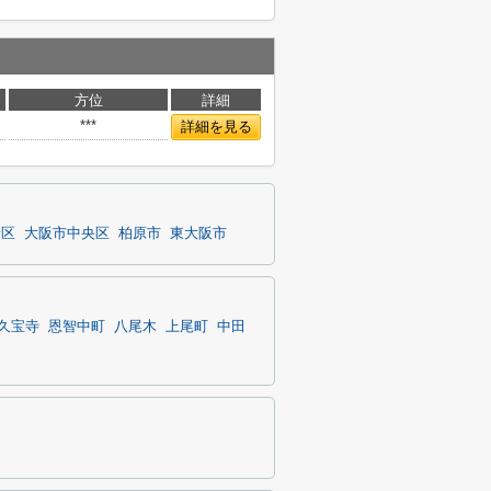
方位
詳細
***
詳細を見る
野区
大阪市中央区
柏原市
東大阪市
久宝寺
恩智中町
八尾木
上尾町
中田