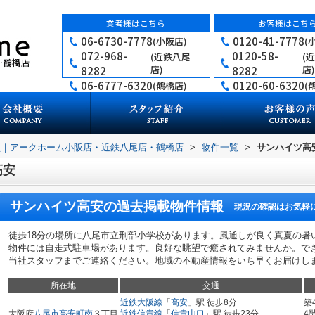
業者様はこちら
お客様はこち
06-6730-7778
0120-41-7778
(小阪店)
(
072-968-
0120-58-
(近鉄八尾
(
店)
店)
8282
8282
06-6777-6320
0120-60-6320
(鶴橋店)
(
買｜アークホーム小阪店・近鉄八尾店・鶴橋店
>
物件一覧
>
サンハイツ高
高安
サンハイツ高安
の過去掲載物件情報
現況の確認はお気軽
徒歩18分の場所に八尾市立刑部小学校があります。風通しが良く真夏の暑
物件には自走式駐車場があります。良好な眺望で癒されてみませんか。で
当社スタッフまでご連絡ください。地域の不動産情報をいち早くお届けし
所在地
交通
近鉄大阪線
「
高安
」駅 徒歩8分
築
大阪府
八尾市
高安町南
３丁目
近鉄信貴線
「
信貴山口
」駅 徒歩23分
4