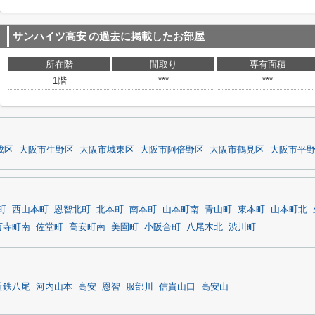
サンハイツ高安
の過去に掲載したお部屋
所在階
間取り
専有面積
1階
***
***
成区
大阪市生野区
大阪市城東区
大阪市阿倍野区
大阪市鶴見区
大阪市平
町
西山本町
恩智北町
北本町
南本町
山本町南
青山町
東本町
山本町北
万寺町南
佐堂町
高安町南
美園町
小阪合町
八尾木北
渋川町
近鉄八尾
河内山本
高安
恩智
服部川
信貴山口
高安山