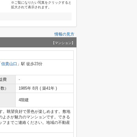
※ご覧になりたい写真をクリックすると
拡大されて表示されます。
情報の見方
【マンション】
「
信貴山口
」駅 徒歩23分
益費
-
年数）
1985年 8月 ( 築41年 )
4階建
ます。眺望良好で景色が楽しめます。敷地
のよさが魅力のマンションです。できる
ッフまでご連絡ください。地域の不動産