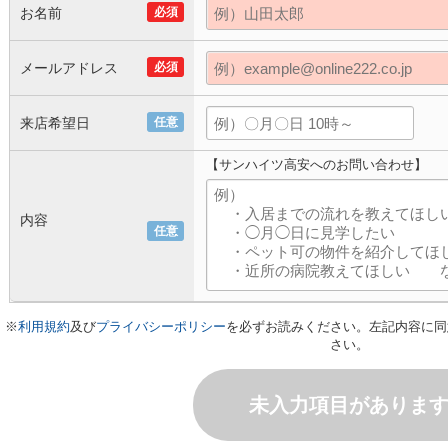
お名前
必須
メールアドレス
必須
来店希望日
任意
【サンハイツ高安へのお問い合わせ】
内容
任意
※
利用規約
及び
プライバシーポリシー
を必ずお読みください。左記内容に同
さい。
未入力項目がありま