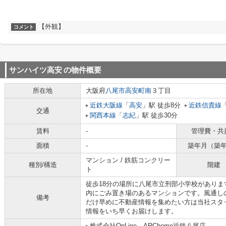
【外観】
コメント
サンハイツ高安
の物件概要
所在地
大阪府
八尾市
高安町南
３丁目
近鉄大阪線
「
高安
」駅 徒歩8分
近鉄信貴線
交通
関西本線
「
志紀
」駅 徒歩30分
賃料
-
管理費・共
面積
-
築年月（築
マンション / 鉄筋コンクリー
種別/構造
階建
ト
徒歩18分の場所に八尾市立刑部小学校があり
内にごみ置き場のあるマンションです。風通し
備考
だけ早めに不動産情報を集めたい方は当社スタ
情報をいち早くお届けします。
株式会社OnLine ARChome近鉄八尾店