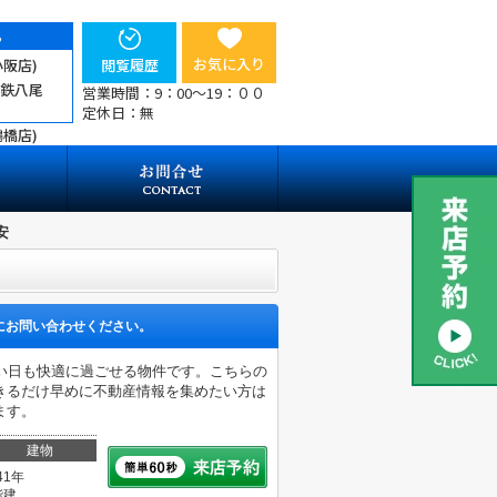
ら
お気に入り
小阪店)
閲覧履歴
近鉄八尾
営業時間：9：00～19：００
定休日：無
鶴橋店)
安
にお問い合わせください。
い日も快適に過ごせる物件です。こちらの
きるだけ早めに不動産情報を集めたい方は
ます。
建物
41年
階建