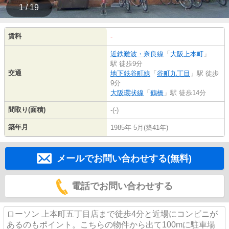
1 / 19
賃料
-
近鉄難波・奈良線
「
大阪上本町
」
駅 徒歩9分
交通
地下鉄谷町線
「
谷町九丁目
」駅 徒歩
9分
大阪環状線
「
鶴橋
」駅 徒歩14分
間取り(面積)
-(-)
築年月
1985年 5月(築41年)
メールでお問い合わせする(無料)
電話でお問い合わせする
ローソン 上本町五丁目店まで徒歩4分と近場にコンビニが
あるのもポイント。こちらの物件から出て100mに駐車場