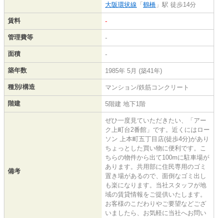
大阪環状線
「
鶴橋
」駅 徒歩14分
賃料
-
管理費等
-
面積
-
築年数
1985年 5月 (築41年)
種別/構造
マンション/鉄筋コンクリート
階建
5階建 地下1階
ぜひ一度見ていただきたい、「アー
ク上町台2番館」です。近くにはロー
ソン 上本町五丁目店(徒歩4分)があり
ちょっとした買い物に便利です。こ
ちらの物件から出て100mに駐車場が
あります。共用部に住民専用のゴミ
備考
置き場があるので、面倒なゴミ出し
も楽になります。当社スタッフが地
域の賃貸情報をご提供いたします。
お客様のこだわりやご要望などござ
いましたら、お気軽に当社へお問い