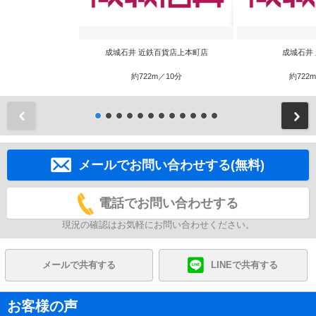
成城石井 近鉄百貨店上本町店
成城石井
約722m／10分
約722
前
メールでお問い合わせする(無料)
電話でお問い合わせする
現況の確認はお気軽にお問い合わせください。
メールで共有する
LINEで共有する
お客様の声