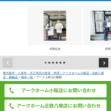
長岡征弥
長岡
前
東大阪市・八尾市・天王寺区の賃貸・売買｜アークホーム小阪店・近鉄八尾
店・鶴橋店
>
物件一覧
>
アーク上町台2番館
アークホーム小阪店にお問い合わせ
アークホーム近鉄八尾店にお問い合わせ