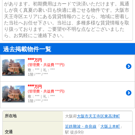
があります。初期費用はカードで決済いただけます。風通
しが良く真夏の暑い日も快適に過ごせる物件です。大阪市
天王寺区エリアにある賃貸情報のことなら、地域に密着し
た当社へお任せ下さい。当社は、多種多様な賃貸情報を取
り扱っております。ご要望や不明な点などございました
ら、お気軽にご連絡下さい。
過去掲載物件一覧
***
万円
(管理費・共益費 ***円)
敷：***｜礼：***
1階 / *** / ***
***
万円
(管理費・共益費 ***円)
敷：***｜礼：***
1階 / *** / ***
所在地
大阪府
大阪市天王寺区
東高津町
近鉄難波・奈良線
「
大阪上本町
」
交通
駅 徒歩9分