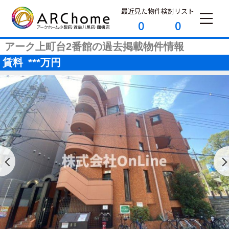
最近見た物件
検討リスト
0
0
アーク上町台2番館の過去掲載物件情報
賃料
***
万円