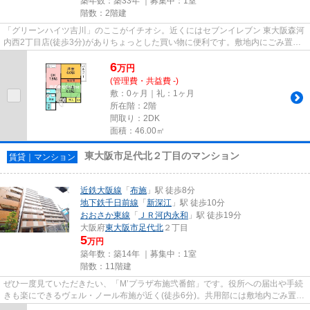
築年数：築33年 ｜募集中：
1室
階数：2階建
「グリーンハイツ吉川」のここがイチオシ。近くにはセブンイレブン 東大阪森河
内西2丁目店(徒歩3分)がありちょっとした買い物に便利です。敷地内にごみ置き
場がある物件です。自走式駐...
6
万
円
(管理費・共益費 -)
敷：0ヶ月｜礼：1ヶ月
所在階：2階
間取り：2DK
面積：46.00㎡
東大阪市足代北２丁目のマンション
賃貸｜マンション
近鉄大阪線
「
布施
」駅 徒歩8分
地下鉄千日前線
「
新深江
」駅 徒歩10分
おおさか東線
「
ＪＲ河内永和
」駅 徒歩19分
大阪府
東大阪市
足代北
２丁目
5
万円
築年数：築14年 ｜募集中：
1室
階数：11階建
ぜひ一度見ていただきたい、「M’プラザ布施弐番館」です。役所への届出や手続
きも楽にできるヴェル・ノール布施が近く(徒歩6分)。共用部には敷地内ごみ置き
場・エレベータなどが揃って...