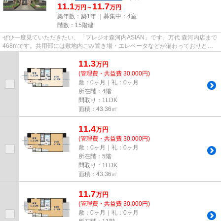
11.1
11.7
万円～
万円
築年数：築1年 ｜募集中：
4室
階数：15階建
ぜひ一度見ていただきたい、「プレジオ森河内ASIAN」です。万代 森河内店まで
468mです。共用部には敷地内ごみ置き場・エレベータなどが備わっておりとて
も充実しています。充実の設備...
11.3
万
円
(管理費・共益費 30,000円)
敷：0ヶ月｜礼：0ヶ月
所在階：4階
間取り：1LDK
面積：43.36㎡
11.4
万
円
(管理費・共益費 30,000円)
敷：0ヶ月｜礼：0ヶ月
所在階：5階
間取り：1LDK
面積：43.36㎡
11.7
万
円
(管理費・共益費 30,000円)
敷：0ヶ月｜礼：0ヶ月