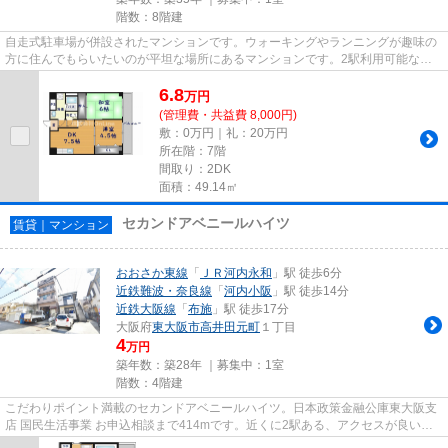
階数：8階建
自走式駐車場が併設されたマンションです。ウォーキングやランニングが趣味の
方に住んでもらいたいのが平坦な場所にあるマンションです。2駅利用可能なア
クセスの良いマンションです。...
6.8
万
円
(管理費・共益費 8,000円)
敷：0万円｜礼：20万円
所在階：7階
間取り：2DK
面積：49.14㎡
セカンドアベニールハイツ
賃貸｜マンション
おおさか東線
「
ＪＲ河内永和
」駅 徒歩6分
近鉄難波・奈良線
「
河内小阪
」駅 徒歩14分
近鉄大阪線
「
布施
」駅 徒歩17分
大阪府
東大阪市
高井田元町
１丁目
4
万円
築年数：築28年 ｜募集中：
1室
階数：4階建
こだわりポイント満載のセカンドアベニールハイツ。日本政策金融公庫東大阪支
店 国民生活事業 お申込相談まで414mです。近くに2駅ある、アクセスが良い物
件です。眺望良好な物件はこち...