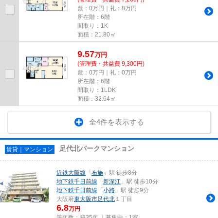
敷：0万円｜礼：8万円
所在階：6階
間取り：1K
面積：21.80㎡
9.57
万
円
(管理費・共益費 9,300円)
敷：0万円｜礼：0万円
所在階：6階
間取り：1LDK
面積：32.64㎡
全4件を表示する
足代北パークマンション
賃貸｜マンション
近鉄大阪線
「
布施
」駅 徒歩8分
地下鉄千日前線
「
新深江
」駅 徒歩10分
地下鉄千日前線
「
小路
」駅 徒歩9分
大阪府
東大阪市
足代北
１丁目
6.8
万円
築年数：築35年 ｜募集中：
1室