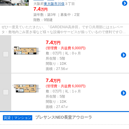
大阪府
東大阪市
川俣
３丁目
7.4
万円
築年数：築3年 ｜募集中：
2室
階数：9階建
ぜひ一度見ていただきたい、「GARDENIA高井田」です◎共用部にはエレベー
タ・敷地内ごみ置き場など様々な設備やサービスが揃っているので便利です◎新
しいのでこだわりの多い方にもおす...
7.4
万
円
(管理費・共益費 6,000円)
敷：0万円｜礼：0ヶ月
所在階：5階
間取り：1DK
面積：27.56㎡
7.4
万
円
(管理費・共益費 6,000円)
敷：0万円｜礼：1ヶ月
所在階：5階
間取り：1DK
面積：27.47㎡
プレサンスNEO長堂アウローラ
賃貸｜マンション