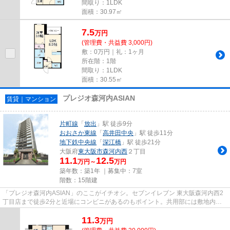
間取り：1LDK
面積：30.97㎡
7.5
万
円
(管理費・共益費 3,000円)
敷：0万円｜礼：1ヶ月
所在階：1階
間取り：1LDK
面積：30.55㎡
プレジオ森河内ASIAN
賃貸｜マンション
片町線
「
放出
」駅 徒歩9分
おおさか東線
「
高井田中央
」駅 徒歩11分
地下鉄中央線
「
深江橋
」駅 徒歩21分
大阪府
東大阪市
森河内西
２丁目
11.1
12.5
万円～
万円
築年数：築1年 ｜募集中：
7室
階数：15階建
「プレジオ森河内ASIAN」のここがイチオシ。セブンイレブン 東大阪森河内西2
丁目店まで徒歩2分と近場にコンビニがあるのもポイント。共用部には敷地内ご
み置き場・エレベータなど様々...
11.3
万
円