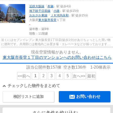
近鉄大阪線
「
布施
」駅 徒歩4分
地下鉄千日前線
「
小路
」駅 徒歩15分
おおさか東線
「
ＪＲ河内永和
」駅 徒歩15分
大阪府
東大阪市
長堂
１丁目
-
築年数：築9年
階数：11階建
近くにはセブンイレブン 東大阪長堂1丁目店(徒歩1分)がありちょっとした買い物
に便利です。共用部には敷地内ごみ置き場・エレベータなどが揃っております。
物件の近くに駅が2つあるた...
現在空室情報がありません。
東大阪市長堂１丁目のマンションへのお問い合わせはこちら
該当公開件数
157
棟 空き数
136
件
1-20
棟表示
1
2
3
4
5
<<前へ
次へ>>
最初
チェックした物件をまとめて
検討リストに追加
お問い合わせ
さらに条件を絞り込む