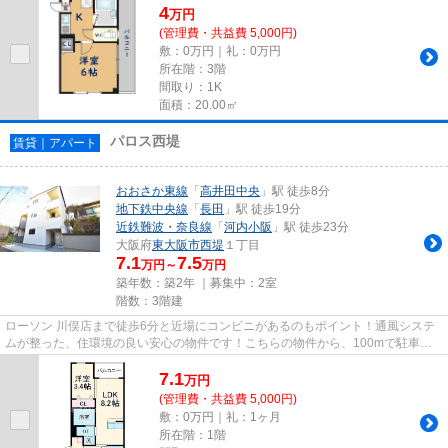
4
万
円
(管理費・共益費 5,000円)
敷：0万円｜礼：0万円
所在階：3階
間取り：1K
面積：20.00㎡
パロス西堤
賃貸｜アパート
おおさか東線
「
高井田中央
」駅 徒歩8分
地下鉄中央線
「
長田
」駅 徒歩19分
近鉄難波・奈良線
「
河内小阪
」駅 徒歩23分
大阪府
東大阪市
西堤
１丁目
7.1
7.5
万円～
万円
築年数：築2年 ｜募集中：
2室
階数：3階建
ローソン 川俣店まで徒歩6分と近場にコンビニがあるのもポイント！通風システ
ムが整った、住環境の良い安心の物件です！こちらの物件から、100mで駐車場
です！2023年築のコチラの物件...
7.1
万
円
(管理費・共益費 5,000円)
敷：0万円｜礼：1ヶ月
所在階：1階