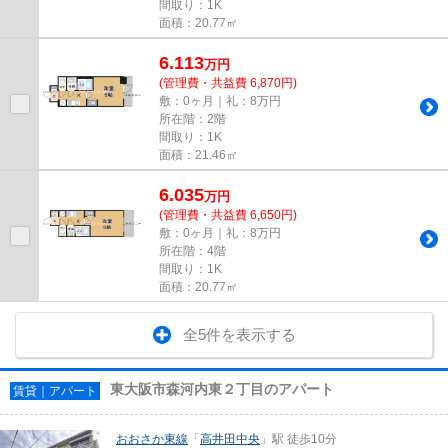
間取り：1K
面積：20.77㎡
6.113
万
円
(管理費・共益費 6,870円)
敷：0ヶ月｜礼：8万円
所在階：2階
間取り：1K
面積：21.46㎡
6.035
万
円
(管理費・共益費 6,650円)
敷：0ヶ月｜礼：8万円
所在階：4階
間取り：1K
面積：20.77㎡
全5件を表示する
東大阪市森河内東２丁目のアパート
賃貸｜アパート
おおさか東線
「
高井田中央
」駅 徒歩10分