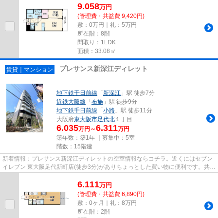
9.058
万
円
(管理費・共益費 9,420円)
敷：0万円｜礼：5万円
所在階：8階
間取り：1LDK
面積：33.08㎡
プレサンス新深江ディレット
賃貸｜マンション
地下鉄千日前線
「
新深江
」駅 徒歩7分
近鉄大阪線
「
布施
」駅 徒歩9分
地下鉄千日前線
「
小路
」駅 徒歩11分
大阪府
東大阪市
足代北
１丁目
6.035
6.311
万円～
万円
築年数：築1年 ｜募集中：
5室
階数：15階建
新着情報：プレサンス新深江ディレットの空室情報ならコチラ。近くにはセブン
イレブン 東大阪足代新町店(徒歩3分)がありちょっとした買い物に便利です。共用
部にはエレベータ・敷地内...
6.111
万
円
(管理費・共益費 6,890円)
敷：0ヶ月｜礼：8万円
所在階：2階