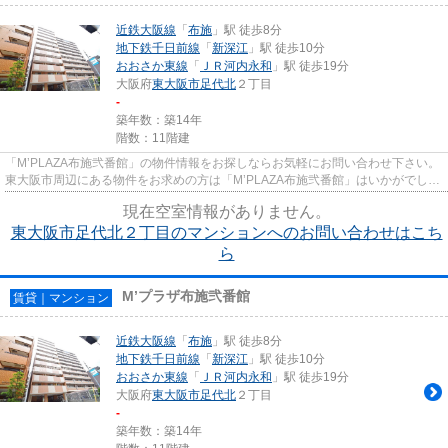
近鉄大阪線
「
布施
」駅 徒歩8分
地下鉄千日前線
「
新深江
」駅 徒歩10分
おおさか東線
「
ＪＲ河内永和
」駅 徒歩19分
大阪府
東大阪市
足代北
２丁目
-
築年数：築14年
階数：11階建
「M’PLAZA布施弐番館」の物件情報をお探しならお気軽にお問い合わせ下さい。
東大阪市周辺にある物件をお求めの方は「M’PLAZA布施弐番館」はいかがでしょ
うか。共用部には敷地内ごみ置...
現在空室情報がありません。
東大阪市足代北２丁目のマンションへのお問い合わせはこち
ら
M’プラザ布施弐番館
賃貸｜マンション
近鉄大阪線
「
布施
」駅 徒歩8分
地下鉄千日前線
「
新深江
」駅 徒歩10分
おおさか東線
「
ＪＲ河内永和
」駅 徒歩19分
大阪府
東大阪市
足代北
２丁目
-
築年数：築14年