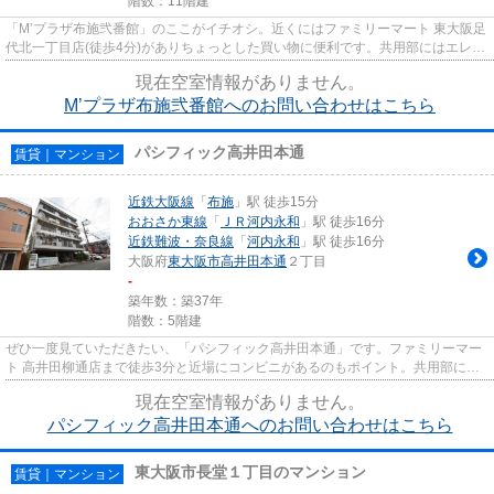
階数：11階建
「M’プラザ布施弐番館」のここがイチオシ。近くにはファミリーマート 東大阪足
代北一丁目店(徒歩4分)がありちょっとした買い物に便利です。共用部にはエレベ
ータ・敷地内ごみ置き場な...
現在空室情報がありません。
M’プラザ布施弐番館へのお問い合わせはこちら
パシフィック高井田本通
賃貸｜マンション
近鉄大阪線
「
布施
」駅 徒歩15分
おおさか東線
「
ＪＲ河内永和
」駅 徒歩16分
近鉄難波・奈良線
「
河内永和
」駅 徒歩16分
大阪府
東大阪市
高井田本通
２丁目
-
築年数：築37年
階数：5階建
ぜひ一度見ていただきたい、「パシフィック高井田本通」です。ファミリーマー
ト 高井田柳通店まで徒歩3分と近場にコンビニがあるのもポイント。共用部には
敷地内ごみ置き場・エレベー...
現在空室情報がありません。
パシフィック高井田本通へのお問い合わせはこちら
東大阪市長堂１丁目のマンション
賃貸｜マンション