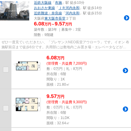
近鉄大阪線
「
布施
」駅 徒歩10分
おおさか東線
「
ＪＲ河内永和
」駅 徒歩14分
近鉄難波・奈良線
「
河内永和
」駅 徒歩15分
大阪府
東大阪市
長堂
２丁目
6.08
9.57
万円～
万円
築年数：築3年 ｜募集中：
3室
階数：9階建
ぜひ一度見ていただきたい、「プレサンスNEO長堂アウローラ」です。イオン 布
施駅前店まで徒歩6分です。共用部には敷地内ごみ置き場・エレベータなどが揃
っております。こちらの物件は...
6.08
万
円
(管理費・共益費 7,200円)
敷：0万円｜礼：8万円
所在階：6階
間取り：1K
面積：21.80㎡
9.57
万
円
(管理費・共益費 9,300円)
敷：0万円｜礼：0万円
所在階：6階
間取り：1LDK
面積：32.64㎡