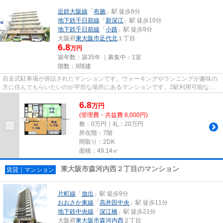
近鉄大阪線
「
布施
」駅 徒歩8分
地下鉄千日前線
「
新深江
」駅 徒歩10分
地下鉄千日前線
「
小路
」駅 徒歩9分
大阪府
東大阪市
足代北
１丁目
6.8
万円
築年数：築35年 ｜募集中：
1室
階数：8階建
自走式駐車場が併設されたマンションです。ウォーキングやランニングが趣味の
方に住んでもらいたいのが平坦な場所にあるマンションです。2駅利用可能なア
クセスの良いマンションです。...
6.8
万
円
(管理費・共益費 8,000円)
敷：0万円｜礼：20万円
所在階：7階
間取り：2DK
面積：49.14㎡
東大阪市森河内西２丁目のマンション
賃貸｜マンション
片町線
「
放出
」駅 徒歩9分
おおさか東線
「
高井田中央
」駅 徒歩11分
地下鉄中央線
「
深江橋
」駅 徒歩21分
大阪府
東大阪市
森河内西
２丁目