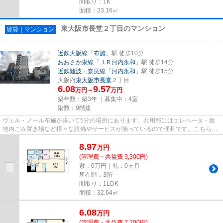
間取り：1K
面積：23.16㎡
東大阪市長堂２丁目のマンション
賃貸｜マンション
近鉄大阪線
「
布施
」駅 徒歩10分
おおさか東線
「
ＪＲ河内永和
」駅 徒歩14分
近鉄難波・奈良線
「
河内永和
」駅 徒歩15分
大阪府
東大阪市
長堂
２丁目
6.08
9.57
万円～
万円
築年数：築3年 ｜募集中：
4室
階数：9階建
ヴェル・ノール布施が歩いて5分の場所にあります。共用部にはエレベータ・敷
地内ごみ置き場など様々な設備やサービスが揃っているので便利です。こちらは
マンションタイプになります。...
8.97
万
円
(管理費・共益費 9,300円)
敷：0万円｜礼：0ヶ月
所在階：3階
間取り：1LDK
面積：32.64㎡
6.08
万
円
(管理費・共益費 7,200円)