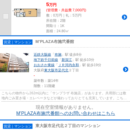
5
万
円
(管理費・共益費 7,000円)
敷：0万円｜礼：5万円
所在階：2階
間取り：1K
面積：24.80㎡
M’PLAZA布施弐番館
賃貸｜マンション
近鉄大阪線
「
布施
」駅 徒歩8分
地下鉄千日前線
「
新深江
」駅 徒歩10分
おおさか東線
「
ＪＲ河内永和
」駅 徒歩19分
大阪府
東大阪市
足代北
２丁目
-
築年数：築14年
階数：11階建
こちらの物件から262m以内に「サンプラザ 布施店」があります。共用部には敷
地内ごみ置き場・エレベータなどが備わっておりとても充実しています。こちら
の物件はマンションです。初期...
現在空室情報がありません。
M’PLAZA布施弐番館へのお問い合わせはこちら
東大阪市足代北２丁目のマンション
賃貸｜マンション