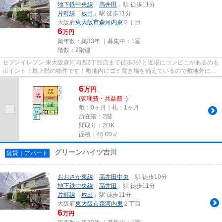
地下鉄中央線
「
高井田
」駅 徒歩11分
片町線
「
放出
」駅 徒歩11分
大阪府
東大阪市
森河内東
２丁目
6
万円
築年数：築33年 ｜募集中：
1室
階数：2階建
セブンイレブン 東大阪森河内西2丁目店まで徒歩3分と近場にコンビニがあるのも
ポイント！最上階の物件です！敷地内にゴミ置き場を備えているので敷地外に出
る必要が無く、ごみ出しが短...
6
万
円
(管理費・共益費 -)
敷：0ヶ月｜礼：1ヶ月
所在階：2階
間取り：2DK
面積：46.00㎡
グリーンハイツ吉川
賃貸｜アパート
おおさか東線
「
高井田中央
」駅 徒歩10分
地下鉄中央線
「
高井田
」駅 徒歩11分
片町線
「
放出
」駅 徒歩11分
大阪府
東大阪市
森河内東
２丁目
6
万円