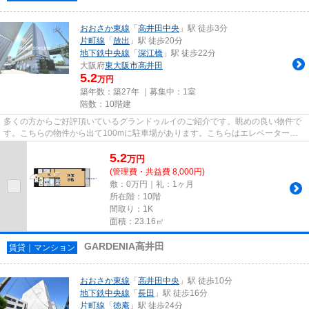
おおさか東線
「
高井田中央
」駅 徒歩3分
片町線
「
放出
」駅 徒歩20分
地下鉄中央線
「
深江橋
」駅 徒歩22分
大阪府
東大阪市
高井田
5.2
万円
築年数：築27年 ｜募集中：
1室
階数：10階建
多くの方からご好評頂いているグランドゥルイのご紹介です。眺めの良い物件で
す。こちらの物件から出て100mに駐車場があります。こちらはエレベーター付
き物件です。できるだけ早めに...
5.2
万
円
(管理費・共益費 8,000円)
敷：0万円｜礼：1ヶ月
所在階：10階
間取り：1K
面積：23.16㎡
GARDENIA高井田
賃貸｜マンション
おおさか東線
「
高井田中央
」駅 徒歩10分
地下鉄中央線
「
長田
」駅 徒歩16分
片町線
「
徳庵
」駅 徒歩24分