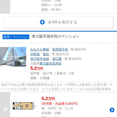
所在階：11階
間取り：1LDK
面積：43.36㎡
全4件を表示する
東大阪市高井田のマンション
賃貸｜マンション
おおさか東線
「
高井田中央
」駅 徒歩3分
片町線
「
放出
」駅 徒歩22分
地下鉄中央線
「
深江橋
」駅 徒歩20分
大阪府
東大阪市
高井田
5.2
万円
築年数：築27年 ｜募集中：
1室
階数：10階建
徒歩7分歩けば東大阪西堤郵便局があります！共用部には敷地内ごみ置き場・エ
レベータなどが揃っており、とても充実しています！こちらは自走式駐車場付き
の物件です！場所が平坦なのは...
5.2
万
円
(管理費・共益費 8,000円)
敷：0万円｜礼：1ヶ月
所在階：10階