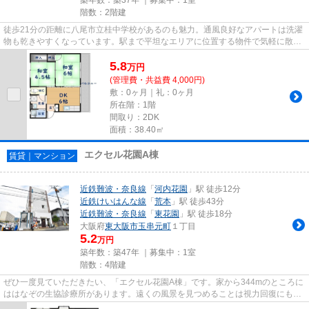
階数：2階建
徒歩21分の距離に八尾市立桂中学校があるのも魅力。通風良好なアパートは洗濯
物も乾きやすくなっています。駅まで平坦なエリアに位置する物件で気軽に散歩
できるのもいいですね。駐車...
5.8
万
円
(管理費・共益費 4,000円)
敷：0ヶ月｜礼：0ヶ月
所在階：1階
間取り：2DK
面積：38.40㎡
エクセル花園A棟
賃貸｜マンション
近鉄難波・奈良線
「
河内花園
」駅 徒歩12分
近鉄けいはんな線
「
荒本
」駅 徒歩43分
近鉄難波・奈良線
「
東花園
」駅 徒歩18分
大阪府
東大阪市
玉串元町
１丁目
5.2
万円
築年数：築47年 ｜募集中：
1室
階数：4階建
ぜひ一度見ていただきたい、「エクセル花園A棟」です。家から344mのところに
ははなぞの生協診療所があります。遠くの風景を見つめることは視力回復にも繋
がりますので健康的になれます...