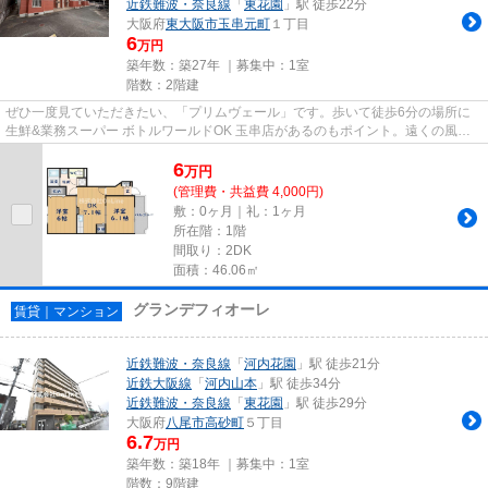
近鉄難波・奈良線
「
東花園
」駅 徒歩22分
大阪府
東大阪市
玉串元町
１丁目
6
万円
築年数：築27年 ｜募集中：
1室
階数：2階建
ぜひ一度見ていただきたい、「プリムヴェール」です。歩いて徒歩6分の場所に
生鮮&業務スーパー ボトルワールドOK 玉串店があるのもポイント。遠くの風景
を見つめることは視力回復...
6
万
円
(管理費・共益費 4,000円)
敷：0ヶ月｜礼：1ヶ月
所在階：1階
間取り：2DK
面積：46.06㎡
グランデフィオーレ
賃貸｜マンション
近鉄難波・奈良線
「
河内花園
」駅 徒歩21分
近鉄大阪線
「
河内山本
」駅 徒歩34分
近鉄難波・奈良線
「
東花園
」駅 徒歩29分
大阪府
八尾市
高砂町
５丁目
6.7
万円
築年数：築18年 ｜募集中：
1室
階数：9階建