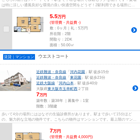
は特に涼しい通風良好な環境の良い快適空間をどうぞ！2駅利用できる場所にあ
り、行き先に応じて乗車駅の使...
5.5
万
円
(管理費・共益費 -)
敷：0ヶ月｜礼：5万円
所在階：2階
間取り：2DK
面積：50.00㎡
ウエストコート
賃貸｜マンション
近鉄難波・奈良線
「
河内花園
」駅 徒歩15分
近鉄難波・奈良線
「
東花園
」駅 徒歩23分
近鉄大阪線
「
河内山本
」駅 徒歩40分
大阪府
東大阪市
玉串町西
２丁目
7
万円
築年数：築38年 ｜募集中：
1室
階数：3階建
歩いて4分の場所にははなぞの生協診療所があります。駅まで歩いて15分ほど
の、魅力的な立地の物件です。こちらの物件はマンションです。最上階のマンシ
ョンです。物件情報を数多く取り...
7
万
円
(管理費・共益費 4,000円)