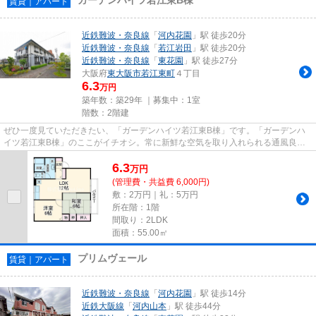
賃貸｜アパート
近鉄難波・奈良線
「
河内花園
」駅 徒歩20分
近鉄難波・奈良線
「
若江岩田
」駅 徒歩20分
近鉄難波・奈良線
「
東花園
」駅 徒歩27分
大阪府
東大阪市
若江東町
４丁目
6.3
万円
築年数：築29年 ｜募集中：
1室
階数：2階建
ぜひ一度見ていただきたい、「ガーデンハイツ若江東B棟」です。「ガーデンハ
イツ若江東B棟」のここがイチオシ。常に新鮮な空気を取り入れられる通風良好
な間取りのアパート。敷地内に...
6.3
万
円
(管理費・共益費 6,000円)
敷：2万円｜礼：5万円
所在階：1階
間取り：2LDK
面積：55.00㎡
プリムヴェール
賃貸｜アパート
近鉄難波・奈良線
「
河内花園
」駅 徒歩14分
近鉄大阪線
「
河内山本
」駅 徒歩44分