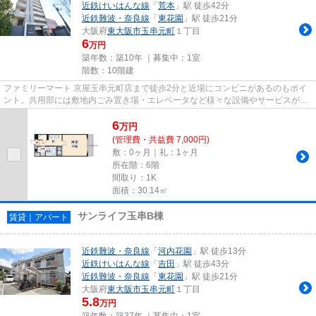
近鉄けいはんな線
「
荒本
」駅 徒歩42分
近鉄難波・奈良線
「
東花園
」駅 徒歩21分
大阪府
東大阪市
玉串元町
１丁目
6
万円
築年数：築10年 ｜募集中：
1室
階数：10階建
ファミリーマート 京屋玉串元町店まで徒歩2分と近場にコンビニがあるのもポイ
ント。共用部には敷地内ごみ置き場・エレベータなど様々な設備やサービスが揃
っているので便利です。2駅利...
6
万
円
(管理費・共益費 7,000円)
敷：0ヶ月｜礼：1ヶ月
所在階：6階
間取り：1K
面積：30.14㎡
サンライフ玉串B棟
賃貸｜アパート
近鉄難波・奈良線
「
河内花園
」駅 徒歩13分
近鉄けいはんな線
「
吉田
」駅 徒歩43分
近鉄難波・奈良線
「
東花園
」駅 徒歩21分
大阪府
東大阪市
玉串元町
１丁目
5.8
万円
築年数：築37年 ｜募集中：
1室