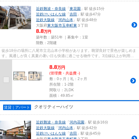
近鉄難波・奈良線
「
東花園
」駅 徒歩15分
近鉄けいはんな線
「
吉田
」駅 徒歩47分
近鉄大阪線
「
河内山本
」駅 徒歩48分
大阪府
東大阪市
玉串町東
３丁目
8.8
万円
築年数：築51年 ｜募集中：
1室
階数：2階建
徒歩18分の場所に八尾市立北山本小学校があります。眺望良好で景色が楽しめま
す。風通しが良く真夏の暑い日も快適に過ごせる物件です。3沿線以上が利用で
きる物件なので、お出かけする...
8.8
万
円
(管理費・共益費 -)
敷：0ヶ月｜礼：2ヶ月
所在階：1-2階
間取り：2LDK
面積：49.85㎡
クオリティーハイツ
賃貸｜アパート
近鉄難波・奈良線
「
河内花園
」駅 徒歩16分
近鉄大阪線
「
河内山本
」駅 徒歩42分
近鉄けいはんな線
「
吉田
」駅 徒歩45分
大阪府
東大阪市
玉串町東
２丁目