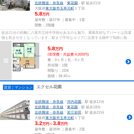
近鉄難波・奈良線
「
東花園
」駅 徒歩21分
大阪府
東大阪市
玉串元町
１丁目
5.8
万円
築年数：築37年 ｜募集中：
1室
階数：2階建
徒歩21分の距離に八尾市立桂中学校があるのも魅力。通風良好なアパートは洗濯
物も乾きやすくなっています。駅まで平坦なエリアに位置する物件で気軽に散歩
できるのもいいですね。駐車...
5.8
万
円
(管理費・共益費 4,000円)
敷：0ヶ月｜礼：0ヶ月
所在階：1階
間取り：2DK
面積：38.40㎡
エクセル花園
賃貸｜マンション
近鉄難波・奈良線
「
河内花園
」駅 徒歩12分
近鉄難波・奈良線
「
東花園
」駅 徒歩18分
近鉄難波・奈良線
「
若江岩田
」駅 徒歩22分
大阪府
東大阪市
玉串元町
１丁目
3.2
3.8
万円～
万円
築年数：築36年 ｜募集中：
2室