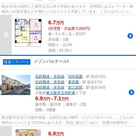
徒歩16分の場所に八尾市立北山本小学校があります。共用部にはエレベータ・敷
地内ごみ置き場などが備わっておりとても充実しています。こちらはマンション
タイプになります。周辺に駅...
6.7
万
円
(管理費・共益費 5,800円)
敷：0ヶ月｜礼：8万円
所在階：1階
間取り：2LDK
面積：62.38㎡
メゾンパルテールI
賃貸｜アパート
近鉄難波・奈良線
「
河内花園
」駅 徒歩13分
近鉄難波・奈良線
「
東花園
」駅 徒歩17分
近鉄難波・奈良線
「
若江岩田
」駅 徒歩24分
大阪府
東大阪市
玉串町東
１丁目
6.9
7.1
万円～
万円
築年数：築20年 ｜募集中：
2室
階数：3階建
東大阪市近辺での物件情報：大好評のあの物件「メゾンパルテールI」。こちらの
物件はコンビニまで323mにあります。周辺に駅が二つあり、交通の利便性が高
いです。こちらの物件はアパー...
6.9
万
円