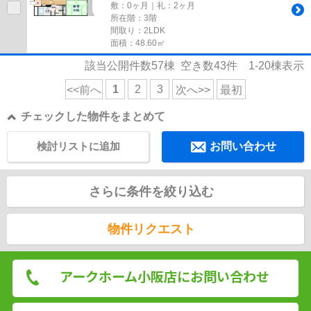
敷：0ヶ月｜礼：2ヶ月
所在階：3階
間取り：2LDK
面積：48.60㎡
該当公開件数
57
棟 空き数
43
件
1-20
棟表示
1
2
3
<<前へ
次へ>>
最初
チェックした物件をまとめて
検討リストに追加
お問い合わせ
さらに条件を絞り込む
物件リクエスト
アークホーム小阪店にお問い合わせ