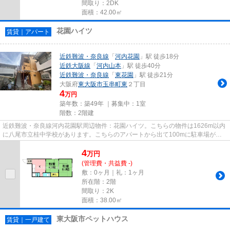
間取り：2DK
面積：42.00㎡
花園ハイツ
賃貸｜アパート
近鉄難波・奈良線
「
河内花園
」駅 徒歩18分
近鉄大阪線
「
河内山本
」駅 徒歩40分
近鉄難波・奈良線
「
東花園
」駅 徒歩21分
大阪府
東大阪市
玉串町東
２丁目
4
万円
築年数：築49年 ｜募集中：
1室
階数：2階建
近鉄難波・奈良線河内花園駅周辺物件：花園ハイツ。こちらの物件は1626m以内
に八尾市立桂中学校があります。こちらのアパートから出て100mに駐車場があ
ります。場所が平坦なのは、ラン...
4
万
円
(管理費・共益費 -)
敷：0ヶ月｜礼：1ヶ月
所在階：2階
間取り：2K
面積：38.00㎡
東大阪市ペットハウス
賃貸｜一戸建て