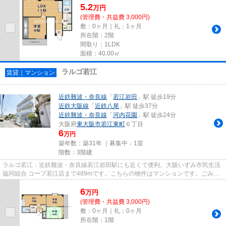
5.2
万
円
(管理費・共益費 3,000円)
敷：0ヶ月｜礼：1ヶ月
所在階：2階
間取り：1LDK
面積：40.00㎡
ラルゴ若江
賃貸｜マンション
近鉄難波・奈良線
「
若江岩田
」駅 徒歩19分
近鉄大阪線
「
近鉄八尾
」駅 徒歩37分
近鉄難波・奈良線
「
河内花園
」駅 徒歩24分
大阪府
東大阪市
若江東町
６丁目
6
万円
築年数：築31年 ｜募集中：
1室
階数：3階建
ラルゴ若江：近鉄難波・奈良線若江岩田駅にも近くて便利。大阪いずみ市民生活
協同組合 コープ若江店まで489mです。こちらの物件はマンションです。ごみ置
き場も近くにあり、使い勝手も...
6
万
円
(管理費・共益費 3,000円)
敷：0ヶ月｜礼：0ヶ月
所在階：1階