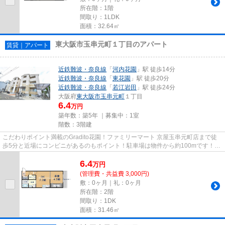
所在階：1階
間取り：1LDK
面積：32.64㎡
東大阪市玉串元町１丁目のアパート
賃貸｜アパート
近鉄難波・奈良線
「
河内花園
」駅 徒歩14分
近鉄難波・奈良線
「
東花園
」駅 徒歩20分
近鉄難波・奈良線
「
若江岩田
」駅 徒歩24分
大阪府
東大阪市
玉串元町
１丁目
6.4
万円
築年数：築5年 ｜募集中：
1室
階数：3階建
こだわりポイント満載のGradito花園！ファミリーマート 京屋玉串元町店まで徒
歩5分と近場にコンビニがあるのもポイント！駐車場は物件から約100mです！
2021年築の物件です！東大阪市エ...
6.4
万
円
(管理費・共益費 3,000円)
敷：0ヶ月｜礼：0ヶ月
所在階：2階
間取り：1DK
面積：31.46㎡