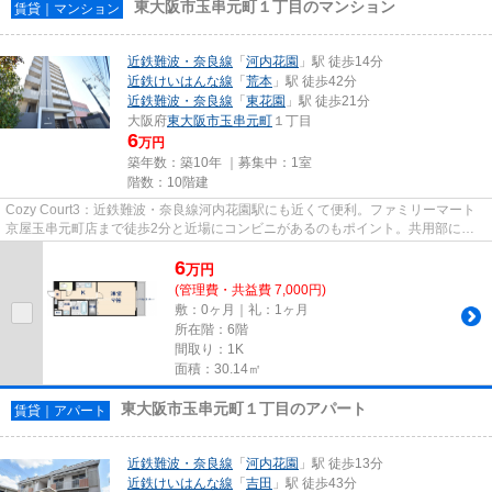
東大阪市玉串元町１丁目のマンション
賃貸｜マンション
近鉄難波・奈良線
「
河内花園
」駅 徒歩14分
近鉄けいはんな線
「
荒本
」駅 徒歩42分
近鉄難波・奈良線
「
東花園
」駅 徒歩21分
大阪府
東大阪市
玉串元町
１丁目
6
万円
築年数：築10年 ｜募集中：
1室
階数：10階建
Cozy Court3：近鉄難波・奈良線河内花園駅にも近くて便利。ファミリーマート
京屋玉串元町店まで徒歩2分と近場にコンビニがあるのもポイント。共用部には
エレベータ・敷地内ごみ置き場...
6
万
円
(管理費・共益費 7,000円)
敷：0ヶ月｜礼：1ヶ月
所在階：6階
間取り：1K
面積：30.14㎡
東大阪市玉串元町１丁目のアパート
賃貸｜アパート
近鉄難波・奈良線
「
河内花園
」駅 徒歩13分
近鉄けいはんな線
「
吉田
」駅 徒歩43分