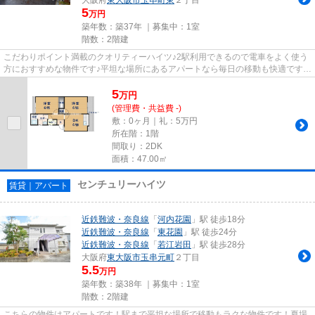
5
万円
築年数：築37年 ｜募集中：
1室
階数：2階建
こだわりポイント満載のクオリティーハイツ♪2駅利用できるので電車をよく使う
方におすすめな物件です♪平坦な場所にあるアパートなら毎日の移動も快適です♪
さわやかな朝を迎えることの...
5
万
円
(管理費・共益費 -)
敷：0ヶ月｜礼：5万円
所在階：1階
間取り：2DK
面積：47.00㎡
センチュリーハイツ
賃貸｜アパート
近鉄難波・奈良線
「
河内花園
」駅 徒歩18分
近鉄難波・奈良線
「
東花園
」駅 徒歩24分
近鉄難波・奈良線
「
若江岩田
」駅 徒歩28分
大阪府
東大阪市
玉串元町
２丁目
5.5
万円
築年数：築38年 ｜募集中：
1室
階数：2階建
こちらの物件はアパートです！駅まで平坦な場所で移動もラクな物件です！夏場