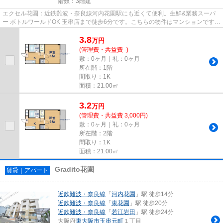
階数：3階建
エクセル花園：近鉄難波・奈良線河内花園駅にも近くて便利。生鮮&業務スーパ
ー ボトルワールドOK 玉串店まで徒歩6分です。こちらの物件はマンションです。
通風システムが整った換...
3.8
万
円
(管理費・共益費 -)
敷：0ヶ月｜礼：0ヶ月
所在階：1階
間取り：1K
面積：21.00㎡
3.2
万
円
(管理費・共益費 3,000円)
敷：0ヶ月｜礼：0ヶ月
所在階：2階
間取り：1K
面積：21.00㎡
Gradito花園
賃貸｜アパート
近鉄難波・奈良線
「
河内花園
」駅 徒歩14分
近鉄難波・奈良線
「
東花園
」駅 徒歩20分
近鉄難波・奈良線
「
若江岩田
」駅 徒歩24分
大阪府
東大阪市
玉串元町
１丁目