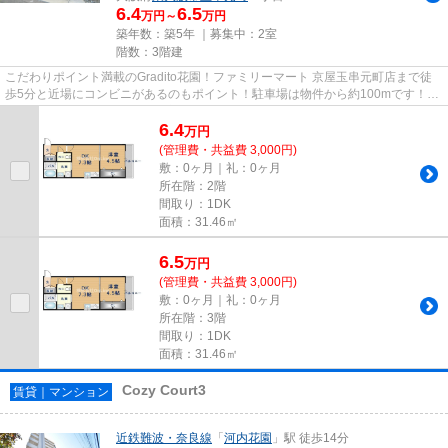
6.4
6.5
万円～
万円
築年数：築5年 ｜募集中：
2室
階数：3階建
こだわりポイント満載のGradito花園！ファミリーマート 京屋玉串元町店まで徒
歩5分と近場にコンビニがあるのもポイント！駐車場は物件から約100mです！
2021年築の物件です！東大阪市エ...
6.4
万
円
(管理費・共益費 3,000円)
敷：0ヶ月｜礼：0ヶ月
所在階：2階
間取り：1DK
面積：31.46㎡
6.5
万
円
(管理費・共益費 3,000円)
敷：0ヶ月｜礼：0ヶ月
所在階：3階
間取り：1DK
面積：31.46㎡
Cozy Court3
賃貸｜マンション
近鉄難波・奈良線
「
河内花園
」駅 徒歩14分