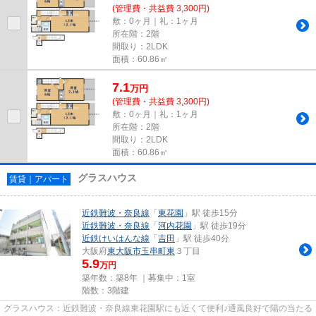
(管理費・共益費 3,300円)
敷：0ヶ月｜礼：1ヶ月
所在階：2階
間取り：2LDK
面積：60.86㎡
7.1
万
円
(管理費・共益費 3,300円)
敷：0ヶ月｜礼：1ヶ月
所在階：2階
間取り：2LDK
面積：60.86㎡
グラスハウス
賃貸｜アパート
近鉄難波・奈良線
「
東花園
」駅 徒歩15分
近鉄難波・奈良線
「
河内花園
」駅 徒歩19分
近鉄けいはんな線
「
吉田
」駅 徒歩40分
大阪府
東大阪市
玉串町東
３丁目
5.9
万円
築年数：築8年 ｜募集中：
1室
階数：3階建
グラスハウス：近鉄難波・奈良線東花園駅にも近くて便利♪通風良好で陽の当たる