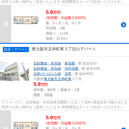
気持ちの良い物件をご提供いたします♪初期費用はカードで決済いただけます♪行
き先に応じて駅を選べる2駅...
5.9
万
円
(管理費・共益費 3,000円)
敷：0ヶ月｜礼：0ヶ月
所在階：1階
間取り：1LDK
面積：32.64㎡
東大阪市玉串町東３丁目のアパート
賃貸｜アパート
近鉄難波・奈良線
「
東花園
」駅 徒歩15分
近鉄難波・奈良線
「
河内花園
」駅 徒歩19分
近鉄けいはんな線
「
吉田
」駅 徒歩40分
大阪府
東大阪市
玉串町東
３丁目
5.9
万円
築年数：築8年 ｜募集中：
1室
階数：3階建
グラスハウス：近鉄難波・奈良線東花園駅にも近くて便利♪通風良好で陽の当たる
気持ちの良い物件をご提供いたします♪初期費用はカードで決済いただけます♪行
き先に応じて駅を選べる2駅...
5.9
万
円
(管理費・共益費 3,000円)
敷：0ヶ月｜礼：0ヶ月