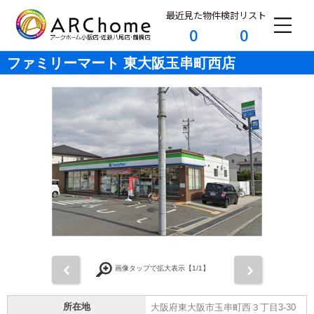
最近見た物件
検討リスト
0
0
ファミリーマート 東大阪玉串町西店
前
次
画像タップで拡大表示【
1
/1】
所在地
大阪府東大阪市玉串町西３丁目3-30