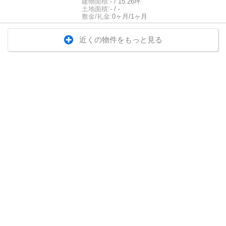
建物面積:
- / 15.26坪
土地面積:
- / -
敷金/礼金:
0ヶ月/1ヶ月
近くの物件をもっと見る