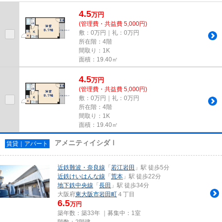
ますね。こちらの物件はマンシ...
4.5
万
円
(管理費・共益費 5,000円)
敷：0万円｜礼：0万円
所在階：4階
間取り：1K
面積：19.40㎡
4.5
万
円
(管理費・共益費 5,000円)
敷：0万円｜礼：0万円
所在階：4階
間取り：1K
面積：19.40㎡
アメニティイシダⅠ
賃貸｜アパート
近鉄難波・奈良線
「
若江岩田
」駅 徒歩5分
近鉄けいはんな線
「
荒本
」駅 徒歩22分
地下鉄中央線
「
長田
」駅 徒歩34分
大阪府
東大阪市
岩田町
４丁目
6.5
万円
築年数：築33年 ｜募集中：
1室
階数：2階建