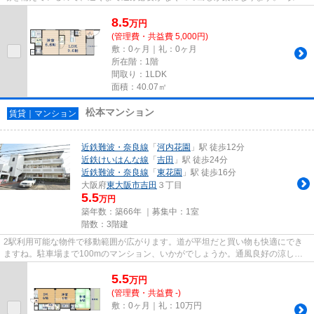
用できるアパートは電車での移...
8.5
万
円
(管理費・共益費 5,000円)
敷：0ヶ月｜礼：0ヶ月
所在階：1階
間取り：1LDK
面積：40.07㎡
松本マンション
賃貸｜マンション
近鉄難波・奈良線
「
河内花園
」駅 徒歩12分
近鉄けいはんな線
「
吉田
」駅 徒歩24分
近鉄難波・奈良線
「
東花園
」駅 徒歩16分
大阪府
東大阪市
吉田
３丁目
5.5
万円
築年数：築66年 ｜募集中：
1室
階数：3階建
2駅利用可能な物件で移動範囲が広がります。道が平坦だと買い物も快適にでき
ますね。駐車場まで100mのマンション、いかがでしょうか。通風良好の涼しく
気持ちの良い空間をご提供いたし...
5.5
万
円
(管理費・共益費 -)
敷：0ヶ月｜礼：10万円