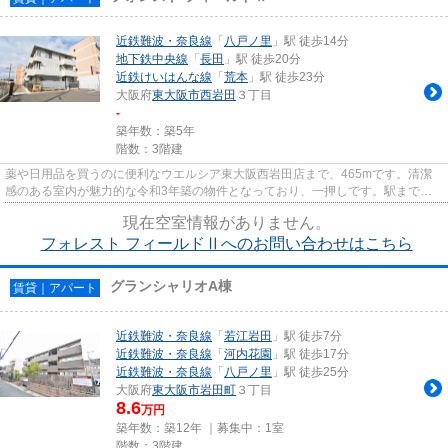
近鉄難波・奈良線
「
八戸ノ里
」駅 徒歩14分
地下鉄中央線
「
長田
」駅 徒歩20分
近鉄けいはんな線
「
荒本
」駅 徒歩23分
大阪府
東大阪市
西岩田
３丁目
-
築年数：築5年
階数：3階建
薬や日用品を買うのに便利なウエルシア東大阪西岩田店まで、465mです。清潔
感のある室内が魅力的な令和3年築の物件となっており、一押しです。駅までの
アクセスが良い、徒歩14分のとこ...
現在空室情報がありません。
フォレスト フィールドⅡへのお問い合わせはこちら
グランシャリオA棟
賃貸｜アパート
近鉄難波・奈良線
「
若江岩田
」駅 徒歩7分
近鉄難波・奈良線
「
河内花園
」駅 徒歩17分
近鉄難波・奈良線
「
八戸ノ里
」駅 徒歩25分
大阪府
東大阪市
岩田町
３丁目
8.6
万円
築年数：築12年 ｜募集中：
1室
階数：3階建