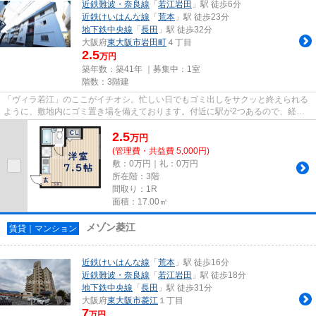
近鉄難波・奈良線
「
若江岩田
」駅 徒歩6分
近鉄けいはんな線
「
荒本
」駅 徒歩23分
地下鉄中央線
「
長田
」駅 徒歩32分
大阪府
東大阪市
岩田町
４丁目
2.5
万円
築年数：築41年 ｜募集中：
1室
階数：3階建
「ヴィラ若江」のここがイチオシ。忙しい日でもゴミ出しをサクッと終えられる
ように、敷地内にゴミ置き場を備えております。付近に駅が2つあるので、経路
を用途や行き先によって選べる...
2.5
万
円
(管理費・共益費 5,000円)
敷：0万円｜礼：0万円
所在階：3階
間取り：1R
面積：17.00㎡
メゾン菱江
賃貸｜マンション
近鉄けいはんな線
「
荒本
」駅 徒歩16分
近鉄難波・奈良線
「
若江岩田
」駅 徒歩18分
地下鉄中央線
「
長田
」駅 徒歩31分
大阪府
東大阪市
菱江
１丁目
7
万円