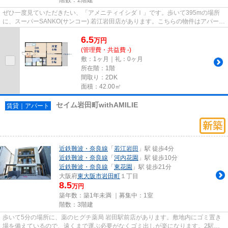
ぜひ一度見ていただきたい、「アメニティイシダⅠ」です。歩いて395mの場所
に、スーパーSANKO(サンコー) 若江岩田店があります。こちらの物件はアパート
です。駅まで平坦な場所で移動も...
6.5
万
円
(管理費・共益費 -)
敷：1ヶ月｜礼：0ヶ月
所在階：1階
間取り：2DK
面積：42.00㎡
セイム岩田町withAMILIE
賃貸｜アパート
近鉄難波・奈良線
「
若江岩田
」駅 徒歩4分
近鉄難波・奈良線
「
河内花園
」駅 徒歩10分
近鉄難波・奈良線
「
東花園
」駅 徒歩21分
大阪府
東大阪市
岩田町
１丁目
8.5
万円
築年数：築1年未満 ｜募集中：
1室
階数：3階建
歩いて5分の場所に、薬のヒグチ薬局 岩田駅前店があります。敷地内にゴミ置き
場を備えているので、遠くまで運ぶ必要がなくゴミ出しが楽になります。2駅利