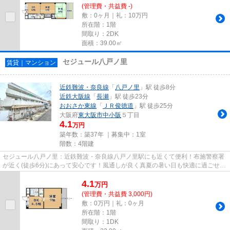
(管理費・共益費 -)
敷：0ヶ月｜礼：10万円
所在階：1階
間取り：2DK
面積：39.00㎡
セジュール八戸ノ里
賃貸｜マンション
近鉄難波・奈良線
「
八戸ノ里
」駅 徒歩8分
近鉄大阪線
「
長瀬
」駅 徒歩23分
おおさか東線
「
ＪＲ俊徳道
」駅 徒歩25分
大阪府
東大阪市
中小阪
５丁目
4.1
万円
築年数：築37年 ｜募集中：
1室
階数：4階建
セジュール八戸ノ里：近鉄難波・奈良線八戸ノ里駅にも近くて便利！布施警察署
が近く(徒歩6分)にあって安心です！風通しが良く真夏の暑い日も快適に過ごせる
物件です！駅から徒歩8分に...
4.1
万
円
(管理費・共益費 3,000円)
敷：0万円｜礼：0ヶ月
所在階：1階
間取り：1DK