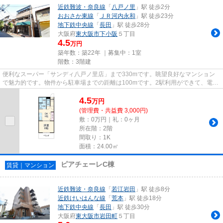
近鉄難波・奈良線
「
八戸ノ里
」駅 徒歩2分
おおさか東線
「
ＪＲ河内永和
」駅 徒歩23分
地下鉄中央線
「
長田
」駅 徒歩28分
大阪府
東大阪市
下小阪
５丁目
4.5
万円
築年数：築22年 ｜募集中：
1室
階数：3階建
便利なスーパー「サンディ八戸ノ里店」まで330mです。眺望良好なマンション
で魅力的です。物件から駐車場までの距離は100mです。2駅利用ができて、電車
での移動に役立つ物件です。でき...
4.5
万
円
(管理費・共益費 3,000円)
敷：0万円｜礼：0ヶ月
所在階：2階
間取り：1K
面積：24.00㎡
ピアチェーレC棟
賃貸｜マンション
近鉄難波・奈良線
「
若江岩田
」駅 徒歩8分
近鉄けいはんな線
「
荒本
」駅 徒歩18分
地下鉄中央線
「
長田
」駅 徒歩30分
大阪府
東大阪市
岩田町
５丁目