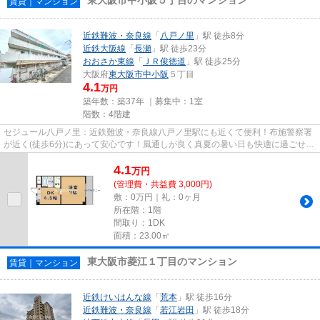
賃貸｜マンション
近鉄難波・奈良線
「
八戸ノ里
」駅 徒歩8分
近鉄大阪線
「
長瀬
」駅 徒歩23分
おおさか東線
「
ＪＲ俊徳道
」駅 徒歩25分
大阪府
東大阪市
中小阪
５丁目
4.1
万円
築年数：築37年 ｜募集中：
1室
階数：4階建
セジュール八戸ノ里：近鉄難波・奈良線八戸ノ里駅にも近くて便利！布施警察署
が近く(徒歩6分)にあって安心です！風通しが良く真夏の暑い日も快適に過ごせる
物件です！駅から徒歩8分に...
4.1
万
円
(管理費・共益費 3,000円)
敷：0万円｜礼：0ヶ月
所在階：1階
間取り：1DK
面積：23.00㎡
東大阪市菱江１丁目のマンション
賃貸｜マンション
近鉄けいはんな線
「
荒本
」駅 徒歩16分
近鉄難波・奈良線
「
若江岩田
」駅 徒歩18分