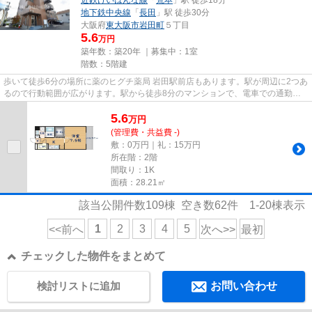
地下鉄中央線
「
長田
」駅 徒歩30分
大阪府
東大阪市
岩田町
５丁目
5.6
万円
築年数：築20年 ｜募集中：
1室
階数：5階建
歩いて徒歩6分の場所に薬のヒグチ薬局 岩田駅前店もあります。駅が周辺に2つあ
るので行動範囲が広がります。駅から徒歩8分のマンションで、電車での通勤に
も便利な立地です。こちらの...
5.6
万
円
(管理費・共益費 -)
敷：0万円｜礼：15万円
所在階：2階
間取り：1K
面積：28.21㎡
該当公開件数
109
棟 空き数
62
件
1-20
棟表示
1
2
3
4
5
<<前へ
次へ>>
最初
チェックした物件をまとめて
検討リストに追加
お問い合わせ