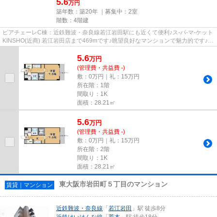
5.6
万円
築年数：築20年 ｜募集中：
2室
階数：4階建
ピアチェーレC棟：近鉄難波・奈良線若江岩田駅にも近くて便利♪ス-パ-マ-ケット
KINSHO(近商) 若江岩田店まで469mです♪眺望良好なマンションで魅力的です♪マ
ンションは通風良好な空間で...
5.6
万
円
(管理費・共益費 -)
敷：0万円｜礼：15万円
所在階：1階
間取り：1K
面積：28.21㎡
5.6
万
円
(管理費・共益費 -)
敷：0万円｜礼：15万円
所在階：2階
間取り：1K
面積：28.21㎡
東大阪市岩田町５丁目のマンション
賃貸｜マンション
近鉄難波・奈良線
「
若江岩田
」駅 徒歩8分
近鉄けいはんな線
「
荒本
」駅 徒歩18分