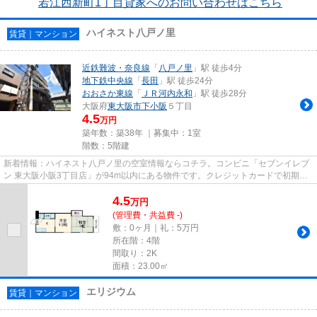
若江西新町1丁目貸家へのお問い合わせはこちら
ハイネスト八戸ノ里
賃貸｜マンション
近鉄難波・奈良線
「
八戸ノ里
」駅 徒歩4分
地下鉄中央線
「
長田
」駅 徒歩24分
おおさか東線
「
ＪＲ河内永和
」駅 徒歩28分
大阪府
東大阪市
下小阪
５丁目
4.5
万円
築年数：築38年 ｜募集中：
1室
階数：5階建
新着情報：ハイネスト八戸ノ里の空室情報ならコチラ。コンビニ「セブンイレブ
ン 東大阪小阪3丁目店」が94m以内にある物件です。クレジットカードで初期費
用をお支払いいただける物件で...
4.5
万
円
(管理費・共益費 -)
敷：0ヶ月｜礼：5万円
所在階：4階
間取り：2K
面積：23.00㎡
エリジウム
賃貸｜マンション