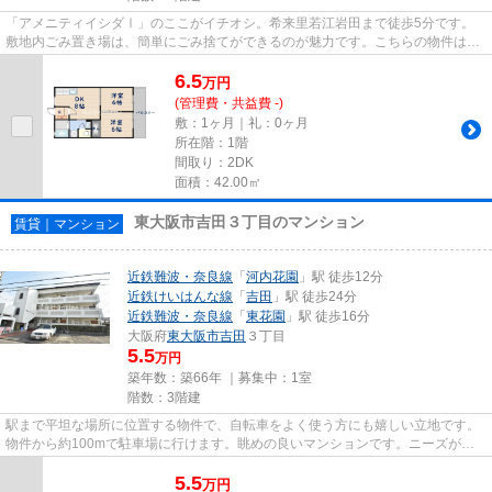
「アメニティイシダⅠ」のここがイチオシ。希来里若江岩田まで徒歩5分です。
敷地内ごみ置き場は、簡単にごみ捨てができるのが魅力です。こちらの物件はア
パートです。できるだけ早めに...
6.5
万
円
(管理費・共益費 -)
敷：1ヶ月｜礼：0ヶ月
所在階：1階
間取り：2DK
面積：42.00㎡
東大阪市吉田３丁目のマンション
賃貸｜マンション
近鉄難波・奈良線
「
河内花園
」駅 徒歩12分
近鉄けいはんな線
「
吉田
」駅 徒歩24分
近鉄難波・奈良線
「
東花園
」駅 徒歩16分
大阪府
東大阪市
吉田
３丁目
5.5
万円
築年数：築66年 ｜募集中：
1室
階数：3階建
駅まで平坦な場所に位置する物件で、自転車をよく使う方にも嬉しい立地です。
物件から約100mで駐車場に行けます。眺めの良いマンションです。ニーズが高
まっており求められている設備...
5.5
万
円