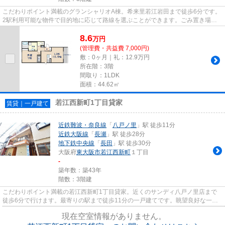
こだわりポイント満載のグランシャリオA棟。希来里若江岩田まで徒歩6分です。
2駅利用可能な物件で目的地に応じて路線を選ぶことができます。ごみ置き場も
用意されており、通勤前などに...
8.6
万
円
(管理費・共益費 7,000円)
敷：0ヶ月｜礼：12.9万円
所在階：3階
間取り：1LDK
面積：44.62㎡
若江西新町1丁目貸家
賃貸｜一戸建て
近鉄難波・奈良線
「
八戸ノ里
」駅 徒歩11分
近鉄大阪線
「
長瀬
」駅 徒歩28分
地下鉄中央線
「
長田
」駅 徒歩30分
大阪府
東大阪市
若江西新町
１丁目
-
築年数：築43年
階数：3階建
こだわりポイント満載の若江西新町1丁目貸家。近くのサンディ八戸ノ里店まで
徒歩6分で行けます。最寄りの駅まで徒歩11分の一戸建てです。眺望良好な一戸
建てです。失敗したくない賃貸...
現在空室情報がありません。