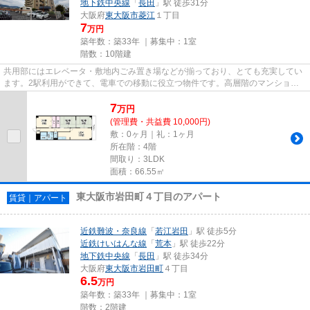
地下鉄中央線
「
長田
」駅 徒歩31分
大阪府
東大阪市
菱江
１丁目
7
万円
築年数：築33年 ｜募集中：
1室
階数：10階建
共用部にはエレベータ・敷地内ごみ置き場などが揃っており、とても充実してい
ます。2駅利用ができて、電車での移動に役立つ物件です。高層階のマンション
です。平坦な場所にあるマンシ...
7
万
円
(管理費・共益費 10,000円)
敷：0ヶ月｜礼：1ヶ月
所在階：4階
間取り：3LDK
面積：66.55㎡
東大阪市岩田町４丁目のアパート
賃貸｜アパート
近鉄難波・奈良線
「
若江岩田
」駅 徒歩5分
近鉄けいはんな線
「
荒本
」駅 徒歩22分
地下鉄中央線
「
長田
」駅 徒歩34分
大阪府
東大阪市
岩田町
４丁目
6.5
万円
築年数：築33年 ｜募集中：
1室
階数：2階建