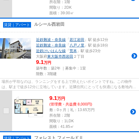
所在階：1階
間取り：2DK
面積：39.00㎡
ルシール西岩田
賃貸｜アパート
近鉄難波・奈良線
「
若江岩田
」駅 徒歩12分
近鉄難波・奈良線
「
八戸ノ里
」駅 徒歩18分
近鉄けいはんな線
「
荒本
」駅 徒歩23分
大阪府
東大阪市
西岩田
２丁目
9.1
万円
築年数：築2年 ｜募集中：
1室
階数：3階建
場所が平坦なのは、ランニングをする上で抑えたいポイントですね。この物件
は、駅まで徒歩12分に立地しています。近隣住民にとっても快適になる敷地内ご
み置き場付きです。2駅利用でき...
9.1
万
円
(管理費・共益費 8,000円)
敷：0ヶ月｜礼：13.65万円
所在階：2階
間取り：1LDK
面積：41.85㎡
フォレスト フィールドⅡ
賃貸｜アパート