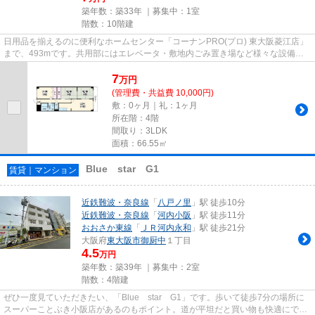
築年数：築33年 ｜募集中：
1室
階数：10階建
日用品を揃えるのに便利なホームセンター「コーナンPRO(プロ) 東大阪菱江店」
まで、493mです。共用部にはエレベータ・敷地内ごみ置き場など様々な設備や
サービスが揃っているので便利...
7
万
円
(管理費・共益費 10,000円)
敷：0ヶ月｜礼：1ヶ月
所在階：4階
間取り：3LDK
面積：66.55㎡
Blue star G1
賃貸｜マンション
近鉄難波・奈良線
「
八戸ノ里
」駅 徒歩10分
近鉄難波・奈良線
「
河内小阪
」駅 徒歩11分
おおさか東線
「
ＪＲ河内永和
」駅 徒歩21分
大阪府
東大阪市
御厨中
１丁目
4.5
万円
築年数：築39年 ｜募集中：
2室
階数：4階建
ぜひ一度見ていただきたい、「Blue star G1」です。歩いて徒歩7分の場所に
スーパーことぶき小阪店があるのもポイント。道が平坦だと買い物も快適にでき