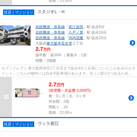
面積：23.00㎡
スタジオL・H
賃貸｜マンション
近鉄難波・奈良線
「
若江岩田
」駅 徒歩9分
近鉄難波・奈良線
「
八戸ノ里
」駅 徒歩19分
近鉄難波・奈良線
「
河内花園
」駅 徒歩20分
大阪府
東大阪市
瓜生堂
２丁目
2.7
万円
築年数：築36年 ｜募集中：
1室
階数：3階建
セブンイレブン 東大阪西岩田1丁目店まで徒歩4分と近場にコンビニがあるのもポ
イント。こちらの物件には自走式駐車場があります。近くに駅が2つあるため、
用途や行き先に応じて駅を選...
2.7
万
円
(管理費・共益費 3,000円)
敷：0ヶ月｜礼：0ヶ月
所在階：2階
間取り：1K
面積：22.00㎡
ヴィラ若江
賃貸｜マンション