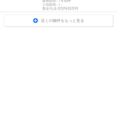
建物面積:
- / 8.53坪
土地面積:
- / -
敷金/礼金:
0万円/15万円
近くの物件をもっと見る