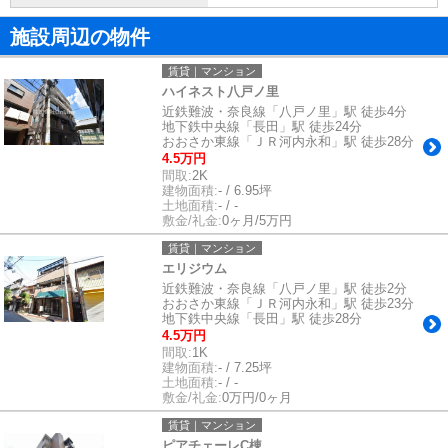
施設周辺の物件
賃貸｜マンション
ハイネスト八戸ノ里
近鉄難波・奈良線「八戸ノ里」駅 徒歩4分
地下鉄中央線「長田」駅 徒歩24分
おおさか東線「ＪＲ河内永和」駅 徒歩28分
4.5万円
間取:
2K
建物面積:
- / 6.95坪
土地面積:
- / -
敷金/礼金:
0ヶ月/5万円
賃貸｜マンション
エリジウム
近鉄難波・奈良線「八戸ノ里」駅 徒歩2分
おおさか東線「ＪＲ河内永和」駅 徒歩23分
地下鉄中央線「長田」駅 徒歩28分
4.5万円
間取:
1K
建物面積:
- / 7.25坪
土地面積:
- / -
敷金/礼金:
0万円/0ヶ月
賃貸｜マンション
ピアチェーレC棟