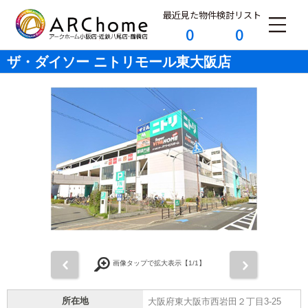
最近見た物件
検討リスト
0
0
ザ・ダイソー ニトリモール東大阪店
前
次
画像タップで拡大表示【
1
/1】
所在地
大阪府東大阪市西岩田２丁目3-25