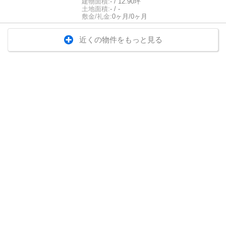
建物面積:
- / 12.90坪
土地面積:
- / -
敷金/礼金:
0ヶ月/0ヶ月
近くの物件をもっと見る