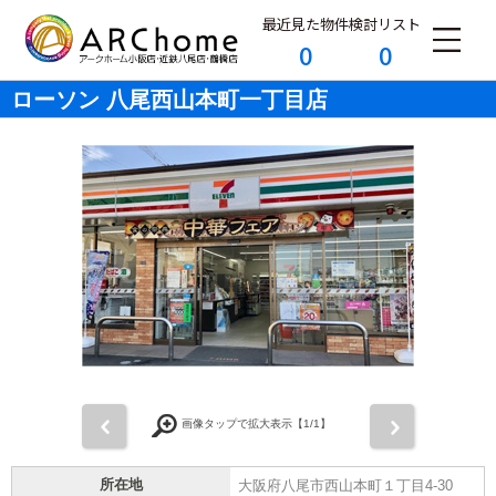
最近見た物件
検討リスト
0
0
ローソン 八尾西山本町一丁目店
前
次
画像タップで拡大表示【
1
/1】
所在地
大阪府八尾市西山本町１丁目4-30