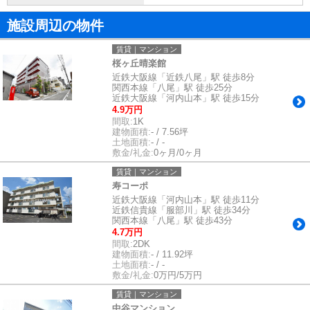
施設周辺の物件
賃貸｜マンション
桜ヶ丘晴楽館
近鉄大阪線「近鉄八尾」駅 徒歩8分
関西本線「八尾」駅 徒歩25分
近鉄大阪線「河内山本」駅 徒歩15分
4.9万円
間取:
1K
建物面積:
- / 7.56坪
土地面積:
- / -
敷金/礼金:
0ヶ月/0ヶ月
賃貸｜マンション
寿コーポ
近鉄大阪線「河内山本」駅 徒歩11分
近鉄信貴線「服部川」駅 徒歩34分
関西本線「八尾」駅 徒歩43分
4.7万円
間取:
2DK
建物面積:
- / 11.92坪
土地面積:
- / -
敷金/礼金:
0万円/5万円
賃貸｜マンション
中谷マンション