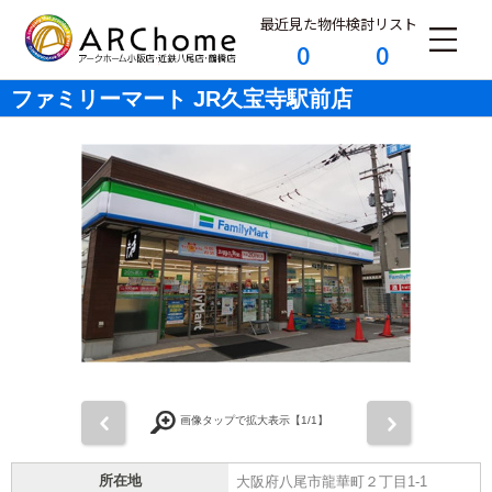
最近見た物件
検討リスト
0
0
ファミリーマート JR久宝寺駅前店
前
次
画像タップで拡大表示【
1
/1】
所在地
大阪府八尾市龍華町２丁目1-1