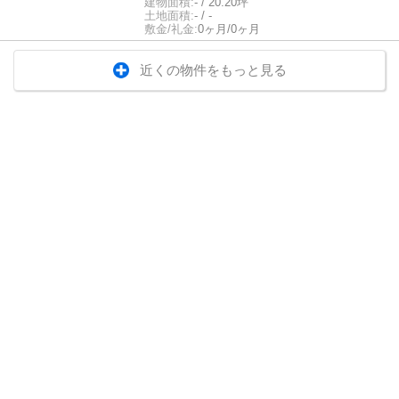
建物面積:
- / 20.20坪
土地面積:
- / -
敷金/礼金:
0ヶ月/0ヶ月
近くの物件をもっと見る