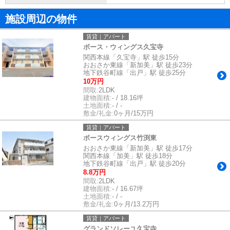
施設周辺の物件
賃貸｜アパート
ボース・ウィングス久宝寺
関西本線「久宝寺」駅 徒歩15分
おおさか東線「新加美」駅 徒歩23分
地下鉄谷町線「出戸」駅 徒歩25分
10万円
間取:
2LDK
建物面積:
- / 18.16坪
土地面積:
- / -
敷金/礼金:
0ヶ月/15万円
賃貸｜アパート
ボースウィングス竹渕東
おおさか東線「新加美」駅 徒歩17分
関西本線「加美」駅 徒歩18分
地下鉄谷町線「出戸」駅 徒歩20分
8.8万円
間取:
2LDK
建物面積:
- / 16.67坪
土地面積:
- / -
敷金/礼金:
0ヶ月/13.2万円
賃貸｜アパート
グランドソレーユ久宝寺