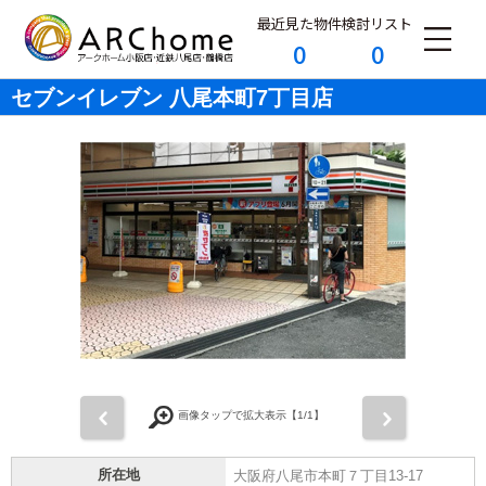
最近見た物件
検討リスト
0
0
セブンイレブン 八尾本町7丁目店
前
次
画像タップで拡大表示【
1
/1】
所在地
大阪府八尾市本町７丁目13-17