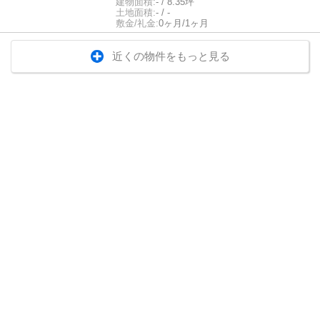
建物面積:
- / 8.35坪
土地面積:
- / -
敷金/礼金:
0ヶ月/1ヶ月
近くの物件をもっと見る