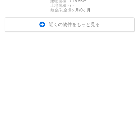
建物面積:
- / 15.55坪
土地面積:
- / -
敷金/礼金:
0ヶ月/0ヶ月
近くの物件をもっと見る