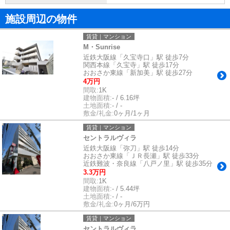
施設周辺の物件
賃貸｜マンション
M・Sunrise
近鉄大阪線「久宝寺口」駅 徒歩7分
関西本線「久宝寺」駅 徒歩17分
おおさか東線「新加美」駅 徒歩27分
4万円
間取:
1K
建物面積:
- / 6.16坪
土地面積:
- / -
敷金/礼金:
0ヶ月/1ヶ月
賃貸｜マンション
セントラルヴィラ
近鉄大阪線「弥刀」駅 徒歩14分
おおさか東線「ＪＲ長瀬」駅 徒歩33分
近鉄難波・奈良線「八戸ノ里」駅 徒歩35分
3.3万円
間取:
1K
建物面積:
- / 5.44坪
土地面積:
- / -
敷金/礼金:
0ヶ月/6万円
賃貸｜マンション
セントラルヴィラ