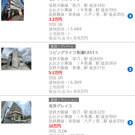
近鉄大阪線「弥刀」駅 徒歩14分
おおさか東線「ＪＲ長瀬」駅 徒歩33分
近鉄難波・奈良線「八戸ノ里」駅 徒歩35分
3.3万円
間取:
1K
建物面積:
- / 5.44坪
土地面積:
- / -
敷金/礼金:
0ヶ月/6万円
賃貸｜アパート
リビングライフ長瀬EASTⅡ
近鉄大阪線「弥刀」駅 徒歩6分
おおさか東線「ＪＲ長瀬」駅 徒歩26分
近鉄大阪線「長瀬」駅 徒歩17分
5.1万円
間取:
1R
建物面積:
- / 6.30坪
土地面積:
- / -
敷金/礼金:
0ヶ月/5万円
賃貸｜マンション
友井グレイス
近鉄大阪線「弥刀」駅 徒歩12分
おおさか東線「ＪＲ長瀬」駅 徒歩30分
近鉄難波・奈良線「八戸ノ里」駅 徒歩33分
10万円
間取:
2LDK