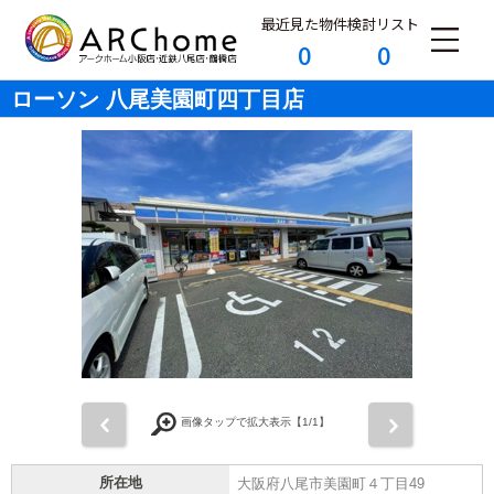
最近見た物件
検討リスト
0
0
ローソン 八尾美園町四丁目店
前
次
画像タップで拡大表示【
1
/1】
所在地
大阪府八尾市美園町４丁目49