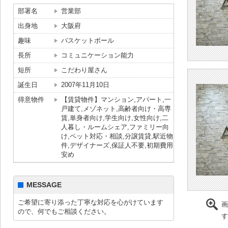
部署名
営業部
出身地
大阪府
趣味
バスケットボール
長所
コミュニケーション能力
短所
こだわり屋さん
誕生日
2007年11月10日
得意物件
【賃貸物件】マンション,アパート,一
戸建て,メゾネット,高齢者向け・高専
賃,単身者向け,学生向け,女性向け,二
人暮し・ルームシェア,ファミリー向
け,ペット対応・相談,分譲賃貸,駅近物
件,デザイナーズ,保証人不要,初期費用
安め
MESSAGE
ご希望に寄り添った丁寧な対応を心がけています
画
ので、何でもご相談ください。
す