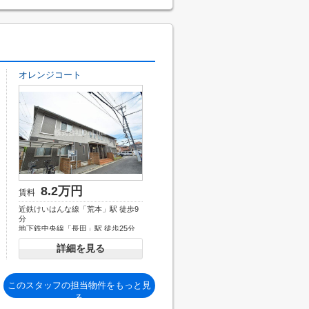
オレンジコート
8.2万円
賃料
近鉄けいはんな線「荒本」駅 徒歩9
分
地下鉄中央線「長田」駅 徒歩25分
近鉄難波・奈良線「若江岩田」駅 徒
詳細を見る
歩27分
このスタッフの担当物件をもっと見
る