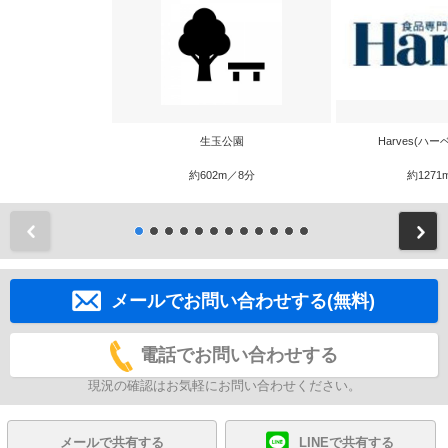
生玉公園
Harves(ハ
約602m／8分
約1271
前
メールでお問い合わせする(無料)
電話でお問い合わせする
現況の確認はお気軽にお問い合わせください。
メールで共有する
LINEで共有する