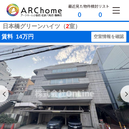
最近見た物件
検討リスト
0
0
日本橋グリーンハイツ（
2
室）
賃料
14
万円
空室情報を確認