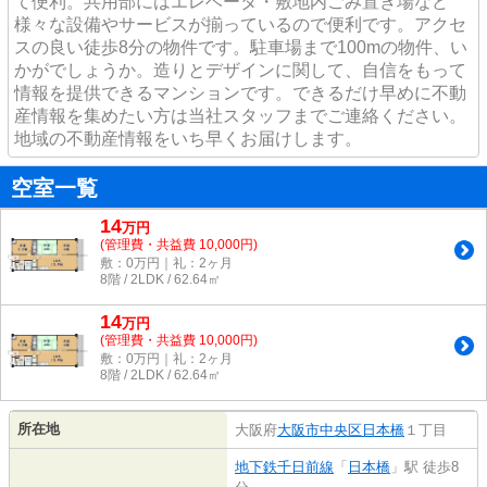
て便利。共用部にはエレベータ・敷地内ごみ置き場など
様々な設備やサービスが揃っているので便利です。アクセ
スの良い徒歩8分の物件です。駐車場まで100mの物件、い
かがでしょうか。造りとデザインに関して、自信をもって
情報を提供できるマンションです。できるだけ早めに不動
産情報を集めたい方は当社スタッフまでご連絡ください。
地域の不動産情報をいち早くお届けします。
空室一覧
14
万
円
(管理費・共益費 10,000円)
敷：0万円｜礼：2ヶ月
8階 / 2LDK / 62.64㎡
14
万
円
(管理費・共益費 10,000円)
敷：0万円｜礼：2ヶ月
8階 / 2LDK / 62.64㎡
所在地
大阪府
大阪市中央区
日本橋
１丁目
地下鉄千日前線
「
日本橋
」駅 徒歩8