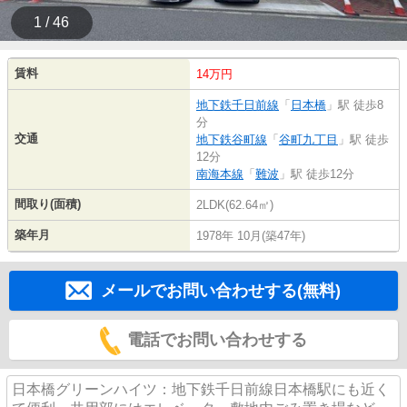
1 / 46
賃料
14万円
地下鉄千日前線
「
日本橋
」駅 徒歩8
分
交通
地下鉄谷町線
「
谷町九丁目
」駅 徒歩
12分
南海本線
「
難波
」駅 徒歩12分
間取り(面積)
2LDK(62.64㎡)
築年月
1978年 10月(築47年)
メールでお問い合わせする(無料)
電話でお問い合わせする
日本橋グリーンハイツ：地下鉄千日前線日本橋駅にも近く