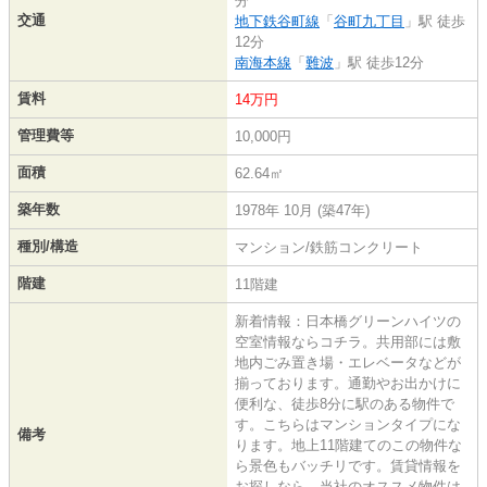
分
交通
地下鉄谷町線
「
谷町九丁目
」駅 徒歩
12分
南海本線
「
難波
」駅 徒歩12分
賃料
14万円
管理費等
10,000円
面積
62.64㎡
築年数
1978年 10月 (築47年)
種別/構造
マンション/鉄筋コンクリート
階建
11階建
新着情報：日本橋グリーンハイツの
空室情報ならコチラ。共用部には敷
地内ごみ置き場・エレベータなどが
揃っております。通勤やお出かけに
便利な、徒歩8分に駅のある物件で
す。こちらはマンションタイプにな
備考
ります。地上11階建てのこの物件な
ら景色もバッチリです。賃貸情報を
お探しなら、当社のオススメ物件は