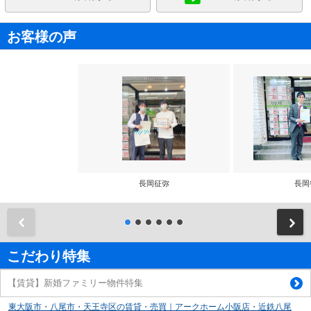
お客様の声
長岡征弥
長岡
前
こだわり特集
【賃貸】新婚ファミリー物件特集
東大阪市・八尾市・天王寺区の賃貸・売買｜アークホーム小阪店・近鉄八尾