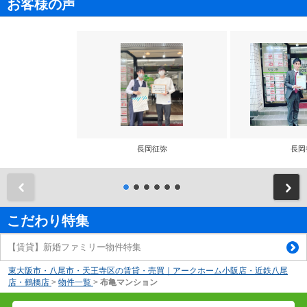
お客様の声
長岡征弥
長岡
前
こだわり特集
【賃貸】新婚ファミリー物件特集
東大阪市・八尾市・天王寺区の賃貸・売買｜アークホーム小阪店・近鉄八尾
店・鶴橋店
>
物件一覧
>
布亀マンション