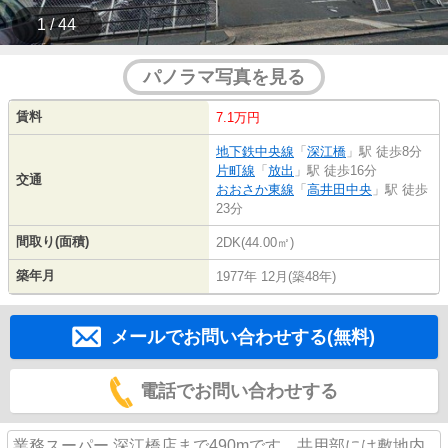
1 / 44
パノラマ写真を見る
賃料
7.1万円
地下鉄中央線
「
深江橋
」駅 徒歩8分
片町線
「
放出
」駅 徒歩16分
交通
おおさか東線
「
高井田中央
」駅 徒歩
23分
間取り(面積)
2DK(44.00㎡)
築年月
1977年 12月(築48年)
メールでお問い合わせする(無料)
電話でお問い合わせする
業務スーパー 深江橋店まで490mです。共用部には敷地内