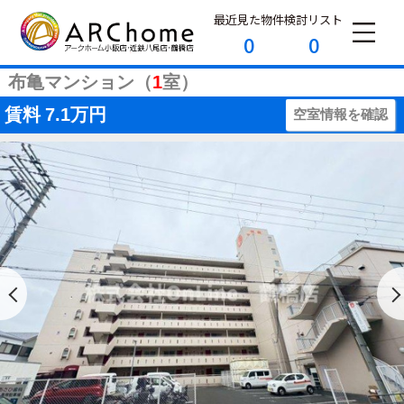
最近見た物件
検討リスト
0
0
布亀マンション（
1
室）
賃料
7.1万円
空室情報を確認