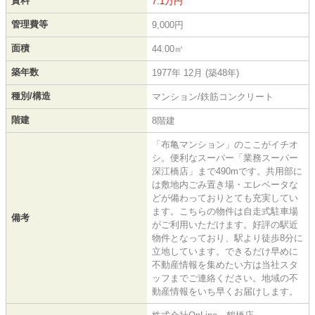
賃料
7.1万円
管理費等
9,000円
面積
44.00㎡
築年数
1977年 12月 (築48年)
種別/構造
マンション/鉄筋コンクリート
階建
8階建
「布亀マンション」のここがイチオ
シ。便利なスーパー「業務スーパー
深江橋店」まで490mです。共用部に
は敷地内ごみ置き場・エレベータな
どが備わっておりとても充実してい
ます。こちらの物件は自走式駐車場
備考
がご利用いただけます。好評の駅近
物件となっており、駅より徒歩8分に
立地しています。できるだけ早めに
不動産情報を集めたい方は当社スタ
ッフまでご連絡ください。地域の不
動産情報をいち早くお届けします。