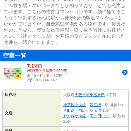
ごみ置き場・エレベータなどが揃っており、とても充実し
ています。こちらの物件はマンションです。朝に慌てるこ
となく行動するために駅から徒歩8分の駅近マンションは
いかがでしょうか。自走式駐車場がある物件です。賃貸物
件のことなら、豊富な物件情報を取り扱う当社にお任せ下
さい。当社スタッフが、お客様のライフスタイルに合った
物件をご紹介いたします。
空室一覧
7.1
万
円
(管理費・共益費 9,000円)
敷：0ヶ月｜礼：8万円
2階 / 2DK / 44.00㎡
所在地
大阪府
大阪市城東区
永田
３丁目
地下鉄中央線
「
深江橋
」駅 徒歩8分
片町線
「
放出
」駅 徒歩16分
交通
おおさか東線
「
高井田中央
」駅 徒歩
23分