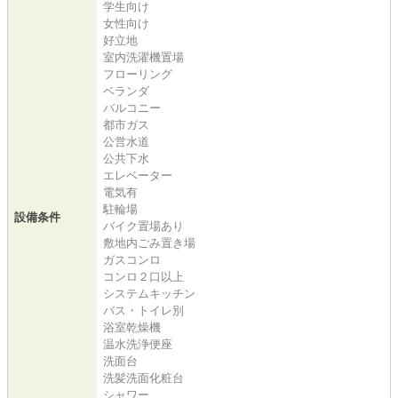
学生向け
女性向け
好立地
室内洗濯機置場
フローリング
ベランダ
バルコニー
都市ガス
公営水道
公共下水
エレベーター
電気有
駐輪場
設備条件
バイク置場あり
敷地内ごみ置き場
ガスコンロ
コンロ２口以上
システムキッチン
バス・トイレ別
浴室乾燥機
温水洗浄便座
洗面台
洗髪洗面化粧台
シャワー