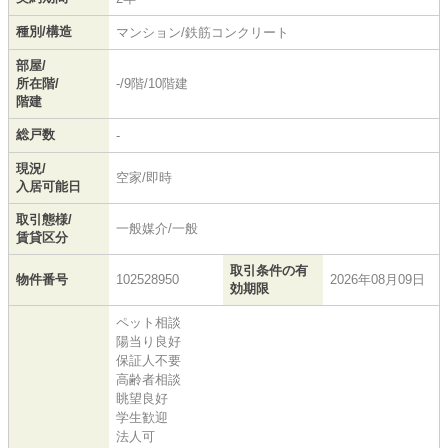
種別/構造
マンション/鉄筋コンクリート
部屋/
所在階/
-/9階/10階建
階建
総戸数
-
現況/
空家/即時
入居可能日
取引態様/
一般媒介/一般
賃貸区分
取引条件の有
物件番号
102528950
2026年08月09日
効期限
ペット相談
陽当り良好
保証人不要
高齢者相談
眺望良好
学生歓迎
法人可