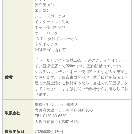
独立洗面台
エアコン
シューズボックス
インターネット対応
ネット使用料無料
オートロック
TVモニタ付インターホン
宅配ボックス
24時間ゴミ出し可
「ワールドアイ大阪城EAST」のここがイチオシ。ラ
イフ新深江店まで328mです。室内設備はエアコン・
システムキッチン・ネット使用料不要など大変充実し
備考
ております。大阪市東成区や地下鉄千日前線新深江付
近での新生活をご検討するなら、当社でお部屋探しを
してください。まずはお問い合わせからお待ちしてお
ります。
株式会社OnLine 鶴橋店
大阪府大阪市天王寺区味原町16-3
取扱会社
TEL:0120-60-6320
大阪府知事 (2) 第62741号
情報更新日
2026年08月05日