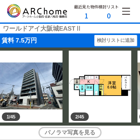
最近見た物件
検討リスト
1
0
ワールドアイ大阪城EASTⅡ
賃料
7.5
万円
検討リストに追加
1/45
2/45
パノラマ写真を見る