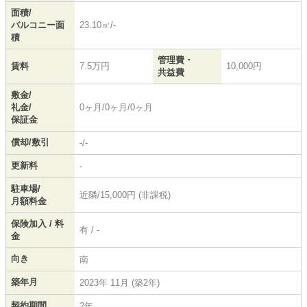
面積/
バルコニー面
23.10㎡/-
積
管理費・
賃料
7.5万円
10,000円
共益費
敷金/
礼金/
0ヶ月/0ヶ月/0ヶ月
保証金
償却/敷引
-/-
更新料
-
駐車場/
近隣/15,000円 (非課税)
月額料金
保険加入 / 料
有 / -
金
向き
南
築年月
2023年 11月 (築2年)
契約期間
2年