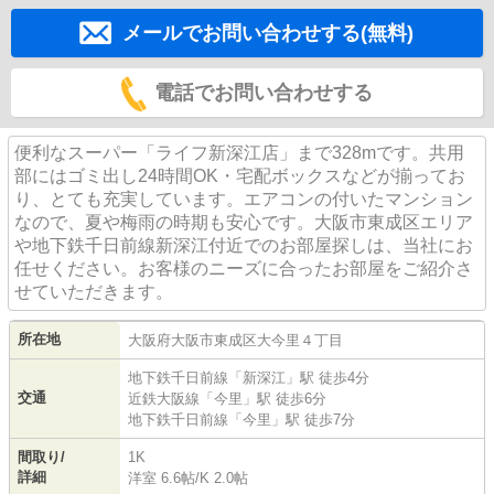
メールでお問い合わせする(無料)
電話でお問い合わせする
便利なスーパー「ライフ新深江店」まで328mです。共用
部にはゴミ出し24時間OK・宅配ボックスなどが揃ってお
り、とても充実しています。エアコンの付いたマンション
なので、夏や梅雨の時期も安心です。大阪市東成区エリア
や地下鉄千日前線新深江付近でのお部屋探しは、当社にお
任せください。お客様のニーズに合ったお部屋をご紹介さ
せていただきます。
所在地
大阪府
大阪市東成区
大今里
４丁目
地下鉄千日前線
「
新深江
」駅 徒歩4分
交通
近鉄大阪線
「
今里
」駅 徒歩6分
地下鉄千日前線
「
今里
」駅 徒歩7分
間取り/
1K
詳細
洋室 6.6帖
/
K 2.0帖