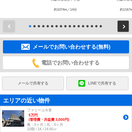
約1074m／14分
約1167
前
メールでお問い合わせする(無料)
電話でお問い合わせする
メールで共有する
LINEで共有する
エリアの近い物件
ファミーユ今里
5
万
円
(管理費・共益費 3,000円)
敷：0ヶ月｜礼：0ヶ月
10階 / 1K / 24.60㎡