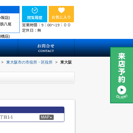
ら
お気に入り
小阪店)
閲覧履歴
近鉄八尾
営業時間：9：00～19：００
定休日：無
鶴橋店)
>
東大阪市の市役所・区役所
>
東大阪
目1-1
MAP
▼