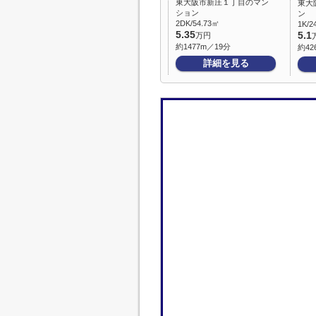
東大阪市新庄１丁目のマン
東大
ション
ン
2DK/54.73㎡
1K/2
5.35
5.1
万円
約1477m／19分
約42
詳細を見る