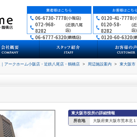
業者様はこちら
お客様はこち
06-6730-7778
0120-41-7778
(小阪店)
(
072-968-
0120-58-
(近鉄八尾
(
店)
店)
8282
8282
06-6777-6320
0120-60-6320
(鶴橋店)
(
買｜アークホーム小阪店・近鉄八尾店・鶴橋店
>
周辺施設案内
>
東大阪市
東大阪市役所の詳細情報
所在地
大阪府東大阪市荒本北１丁