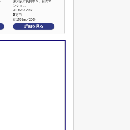
ン
東大阪市長田中５丁目のマ
ンショ…
3LDK/67.20㎡
8
万円
約1569m／20分
詳細を見る