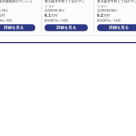
阪市横枕西のマンショ
東大阪市中野１丁目のマン
東大阪市中野１丁目のマ
ション
ション
4.78㎡
1LDK/34.26㎡
1LDK/34.58㎡
6.1
6.2
万円
万円
万円
6m／6分
約1067m／14分
約1067m／14分
詳細を見る
詳細を見る
詳細を見る