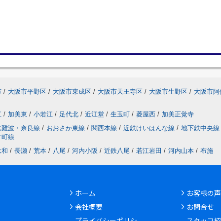
市
/
大阪市平野区
/
大阪市東成区
/
大阪市天王寺区
/
大阪市生野区
/
大阪市阿
江
/
加美東
/
小若江
/
足代北
/
近江堂
/
生玉町
/
菱屋西
/
加美正覚寺
鉄難波・奈良線
/
おおさか東線
/
関西本線
/
近鉄けいはんな線
/
地下鉄中央線
片町線
永和
/
長瀬
/
荒本
/
八尾
/
河内小阪
/
近鉄八尾
/
若江岩田
/
河内山本
/
布施
ホーム
お客様の声
会社概要
お問合せ
6
プライバシーポリシ
スタッフ紹