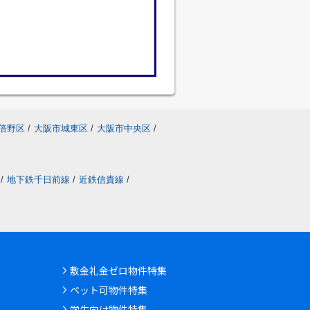
倍野区
/
大阪市城東区
/
大阪市中央区
/
/
地下鉄千日前線
/
近鉄信貴線
/
敷金礼金ゼロ物件特集
ペット可物件特集
学生向け物件特集