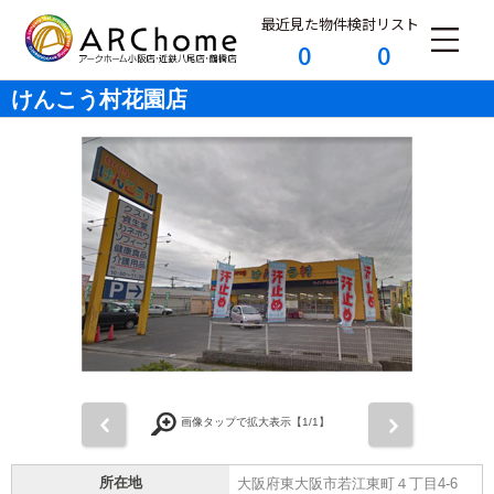
最近見た物件
検討リスト
0
0
けんこう村花園店
前
次
画像タップで拡大表示【
1
/1】
所在地
大阪府東大阪市若江東町４丁目4-6