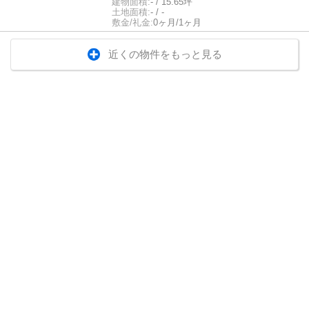
建物面積:
- / 15.65坪
土地面積:
- / -
敷金/礼金:
0ヶ月/1ヶ月
近くの物件をもっと見る