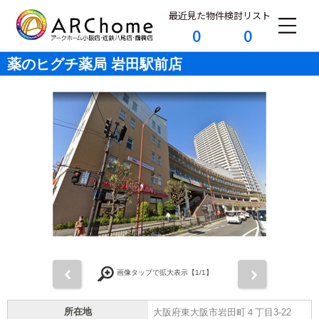
最近見た物件
検討リスト
0
0
薬のヒグチ薬局 岩田駅前店
前
次
画像タップで拡大表示【
1
/1】
所在地
大阪府東大阪市岩田町４丁目3-22