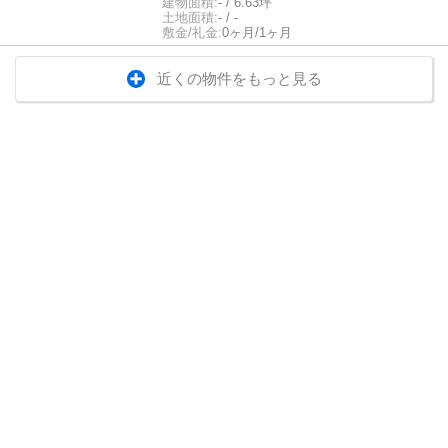
建物面積:
- / 6.63坪
土地面積:
- / -
敷金/礼金:
0ヶ月/1ヶ月
近くの物件をもっと見る