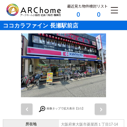
最近見た物件
検討リスト
0
0
ココカラファイン 長瀬駅前店
前
次
画像タップで拡大表示【
1
/1】
所在地
大阪府東大阪市菱屋西１丁目17-14