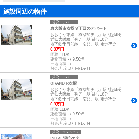
施設周辺の物件
賃貸｜アパート
東大阪市衣摺３丁目のアパート
おおさか東線「衣摺加美北」駅 徒歩9分
近鉄大阪線「弥刀」駅 徒歩18分
地下鉄千日前線「南巽」駅 徒歩25分
6.3万円
間取:
1LDK
建物面積:
- / 9.56坪
土地面積:
- / -
敷金/礼金:
0万円/1ヶ月
賃貸｜アパート
GRANDIR衣摺
おおさか東線「衣摺加美北」駅 徒歩9分
近鉄大阪線「弥刀」駅 徒歩18分
地下鉄千日前線「南巽」駅 徒歩25分
6.3万円
間取:
1LDK
建物面積:
- / 9.56坪
土地面積:
- / -
敷金/礼金:
0万円/1ヶ月
賃貸｜マンション
INOVE源氏ケ丘