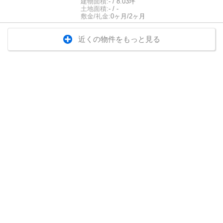
建物面積:
- / 8.03坪
土地面積:
- / -
敷金/礼金:
0ヶ月/2ヶ月
近くの物件をもっと見る