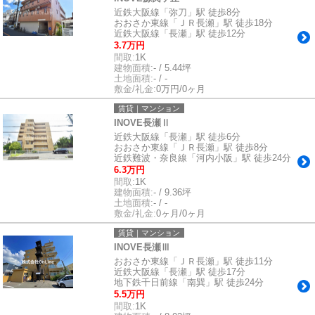
近鉄大阪線「弥刀」駅 徒歩8分
おおさか東線「ＪＲ長瀬」駅 徒歩18分
近鉄大阪線「長瀬」駅 徒歩12分
3.7万円
間取:
1K
建物面積:
- / 5.44坪
土地面積:
- / -
敷金/礼金:
0万円/0ヶ月
賃貸｜マンション
INOVE長瀬Ⅱ
近鉄大阪線「長瀬」駅 徒歩6分
おおさか東線「ＪＲ長瀬」駅 徒歩8分
近鉄難波・奈良線「河内小阪」駅 徒歩24分
6.3万円
間取:
1K
建物面積:
- / 9.36坪
土地面積:
- / -
敷金/礼金:
0ヶ月/0ヶ月
賃貸｜マンション
INOVE長瀬Ⅲ
おおさか東線「ＪＲ長瀬」駅 徒歩11分
近鉄大阪線「長瀬」駅 徒歩17分
地下鉄千日前線「南巽」駅 徒歩24分
5.5万円
間取:
1K