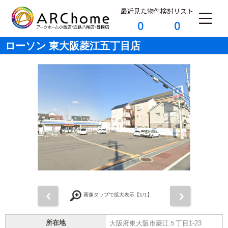
最近見た物件
検討リスト
0
0
ローソン 東大阪菱江五丁目店
前
次
画像タップで拡大表示【
1
/1】
所在地
大阪府東大阪市菱江５丁目1-23