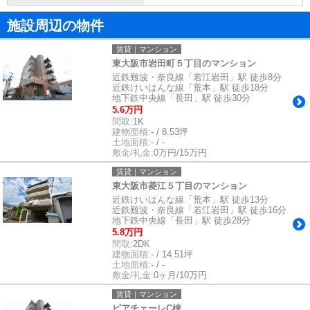
施設周辺の物件
賃貸｜マンション
東大阪市岩田町５丁目のマンション
近鉄難波・奈良線「若江岩田」駅 徒歩8分
近鉄けいはんな線「荒本」駅 徒歩18分
地下鉄中央線「長田」駅 徒歩30分
5.6万円
間取:
1K
建物面積:
- / 8.53坪
土地面積:
- / -
敷金/礼金:
0万円/15万円
賃貸｜マンション
東大阪市菱江５丁目のマンション
近鉄けいはんな線「荒本」駅 徒歩13分
近鉄難波・奈良線「若江岩田」駅 徒歩16分
地下鉄中央線「長田」駅 徒歩28分
5.8万円
間取:
2DK
建物面積:
- / 14.51坪
土地面積:
- / -
敷金/礼金:
0ヶ月/10万円
賃貸｜マンション
ピアチェーレC棟