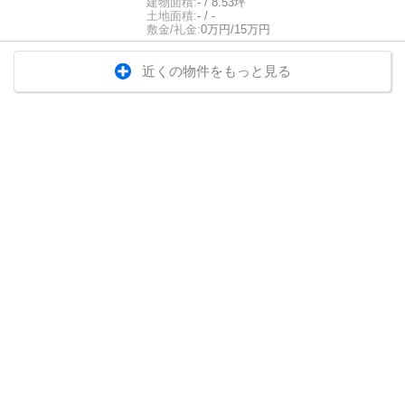
建物面積:
- / 8.53坪
土地面積:
- / -
敷金/礼金:
0万円/15万円
近くの物件をもっと見る