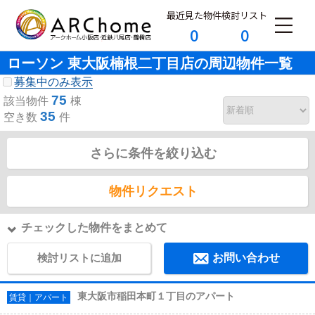
最近見た物件
検討リスト
0
0
ローソン 東大阪楠根二丁目店の周辺物件一覧
募集中のみ表示
75
該当物件
棟
35
空き数
件
さらに条件を絞り込む
物件リクエスト
チェックした物件をまとめて
検討リストに追加
お問い合わせ
東大阪市稲田本町１丁目のアパート
賃貸｜アパート