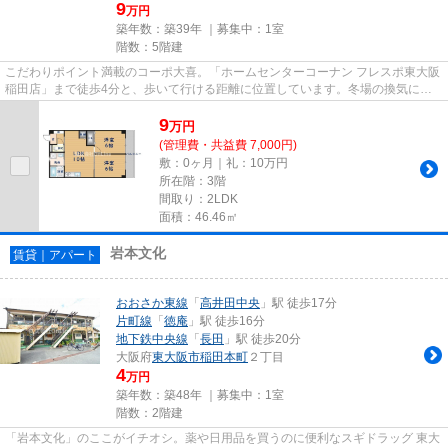
9
万円
築年数：築39年 ｜募集中：
1室
階数：5階建
こだわりポイント満載のコーポ大喜。「ホームセンターコーナン フレスポ東大阪
稲田店」まで徒歩4分と、歩いて行ける距離に位置しています。冬場の換気にも
適した、風通しの良い湿気が...
9
万
円
(管理費・共益費 7,000円)
敷：0ヶ月｜礼：10万円
所在階：3階
間取り：2LDK
面積：46.46㎡
岩本文化
賃貸｜アパート
おおさか東線
「
高井田中央
」駅 徒歩17分
片町線
「
徳庵
」駅 徒歩16分
地下鉄中央線
「
長田
」駅 徒歩20分
大阪府
東大阪市
稲田本町
２丁目
4
万円
築年数：築48年 ｜募集中：
1室
階数：2階建
「岩本文化」のここがイチオシ。薬や日用品を買うのに便利なスギドラッグ 東大