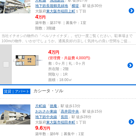
片町線
「
鴻池新田
」駅 徒歩27分
地下鉄長堀鶴見緑地
「
横堤
」駅 徒歩30分
大阪府
東大阪市
稲田上町
１丁目
4
万円
築年数：築37年 ｜募集中：
1室
階数：3階建
当社イチオシの物件の「ペルソナイナダ」。ぜひ一度ご覧ください。駐車場まで
100mの物件、いかがでしょうか。通風良好の涼しく気持ちの良い空間をご提供
いたします。2駅利用できる場所...
4
万
円
(管理費・共益費 4,000円)
敷：0ヶ月｜礼：0ヶ月
所在階：2階
間取り：1R
面積：18.00㎡
カシータ・ソル
賃貸｜アパート
片町線
「
徳庵
」駅 徒歩13分
おおさか東線
「
高井田中央
」駅 徒歩15分
地下鉄中央線
「
長田
」駅 徒歩28分
大阪府
東大阪市
稲田本町
１丁目
9.6
万円
築年数：築6年 ｜募集中：
1室