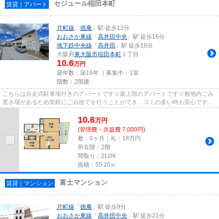
セジュール稲田本町
賃貸｜アパート
片町線
「
徳庵
」駅 徒歩12分
おおさか東線
「
高井田中央
」駅 徒歩16分
地下鉄中央線
「
高井田
」駅 徒歩18分
大阪府
東大阪市
稲田本町
１丁目
10.6
万円
築年数：築16年 ｜募集中：
1室
階数：2階建
こちらは自走式駐車場付きのアパートです☆最上階のアパートです☆敷地内ごみ
置き場があるため気軽にごみ捨てを行うことができ、ゴミの多い時も安心です☆
平坦な場所にあるアパートなら毎...
10.6
万
円
(管理費・共益費 7,000円)
敷：0ヶ月｜礼：18万円
所在階：2階
間取り：2LDK
面積：55.20㎡
富士マンション
賃貸｜マンション
片町線
「
徳庵
」駅 徒歩9分
おおさか東線
「
高井田中央
」駅 徒歩21分