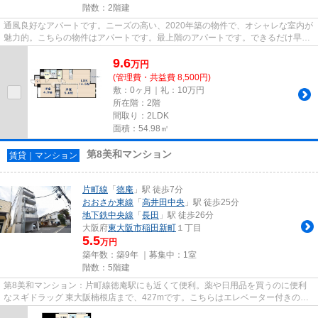
階数：2階建
通風良好なアパートです。ニーズの高い、2020年築の物件で、オシャレな室内が
魅力的。こちらの物件はアパートです。最上階のアパートです。できるだけ早め
に不動産情報を集めたい方は...
9.6
万
円
(管理費・共益費 8,500円)
敷：0ヶ月｜礼：10万円
所在階：2階
間取り：2LDK
面積：54.98㎡
第8美和マンション
賃貸｜マンション
片町線
「
徳庵
」駅 徒歩7分
おおさか東線
「
高井田中央
」駅 徒歩25分
地下鉄中央線
「
長田
」駅 徒歩26分
大阪府
東大阪市
稲田新町
１丁目
5.5
万円
築年数：築9年 ｜募集中：
1室
階数：5階建
第8美和マンション：片町線徳庵駅にも近くて便利。薬や日用品を買うのに便利
なスギドラッグ 東大阪楠根店まで、427mです。こちらはエレベーター付きの物
件です。眺望良好なエリアで魅...