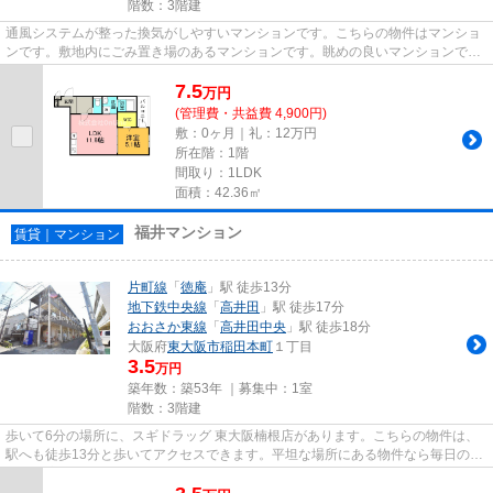
階数：3階建
通風システムが整った換気がしやすいマンションです。こちらの物件はマンショ
ンです。敷地内にごみ置き場のあるマンションです。眺めの良いマンションで
す。当社スタッフが地域の賃貸...
7.5
万
円
(管理費・共益費 4,900円)
敷：0ヶ月｜礼：12万円
所在階：1階
間取り：1LDK
面積：42.36㎡
福井マンション
賃貸｜マンション
片町線
「
徳庵
」駅 徒歩13分
地下鉄中央線
「
高井田
」駅 徒歩17分
おおさか東線
「
高井田中央
」駅 徒歩18分
大阪府
東大阪市
稲田本町
１丁目
3.5
万円
築年数：築53年 ｜募集中：
1室
階数：3階建
歩いて6分の場所に、スギドラッグ 東大阪楠根店があります。こちらの物件は、
駅へも徒歩13分と歩いてアクセスできます。平坦な場所にある物件なら毎日の移
動も快適です。アレルギー予...