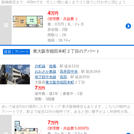
阪楠根店まで、439mです。忙しい朝に遠くまでゴミ捨てに行かずに済むよう
に、共用部にゴミ置き場が付いて...
4
万
円
(管理費・共益費 -)
敷：0万円｜礼：2ヶ月
所在階：2階
間取り：2K
面積：39.74㎡
東大阪市稲田本町２丁目のアパート
賃貸｜アパート
片町線
「
徳庵
」駅 徒歩12分
おおさか東線
「
高井田中央
」駅 徒歩18分
地下鉄中央線
「
長田
」駅 徒歩25分
大阪府
東大阪市
稲田本町
２丁目
7
万円
築年数：築1年 ｜募集中：
1室
階数：3階建
歩いて徒歩5分の場所にスギドラッグ 東大阪楠根店もあります。こちらの物件は
アパートです。駅まで徒歩12分の物件です。あると使い勝手がよく利便性が高い
のが敷地内ごみ置き場です。...
7
万
円
(管理費・共益費 5,000円)
敷：0ヶ月｜礼：0.5ヶ月