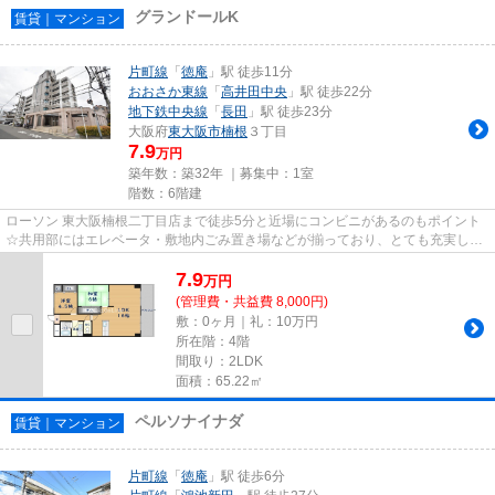
グランドールK
賃貸｜マンション
片町線
「
徳庵
」駅 徒歩11分
おおさか東線
「
高井田中央
」駅 徒歩22分
地下鉄中央線
「
長田
」駅 徒歩23分
大阪府
東大阪市
楠根
３丁目
7.9
万円
築年数：築32年 ｜募集中：
1室
階数：6階建
ローソン 東大阪楠根二丁目店まで徒歩5分と近場にコンビニがあるのもポイント
☆共用部にはエレベータ・敷地内ごみ置き場などが揃っており、とても充実して
います☆防犯対策もバッチリな...
7.9
万
円
(管理費・共益費 8,000円)
敷：0ヶ月｜礼：10万円
所在階：4階
間取り：2LDK
面積：65.22㎡
ペルソナイナダ
賃貸｜マンション
片町線
「
徳庵
」駅 徒歩6分