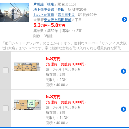
片町線
「
徳庵
」駅 徒歩11分
地下鉄中央線
「
長田
」駅 徒歩20分
おおさか東線
「
高井田中央
」駅 徒歩29分
大阪府
東大阪市
稲田新町
２丁目
5.3
5.8
万円～
万円
築年数：築52年 ｜募集中：
2室
階数：3階建
「稲田シャトークワジマ」のここがイチオシ。便利なスーパー「サンディ 東大阪
七軒家店」まで232mです。常に新鮮な空気を取り入れられる通風良好な間取り
のマンション。この物件は駅ま...
5.8
万
円
(管理費・共益費 3,000円)
敷：0ヶ月｜礼：0ヶ月
所在階：2階
間取り：2DK
面積：40.00㎡
5.3
万
円
(管理費・共益費 3,000円)
敷：0ヶ月｜礼：0ヶ月
所在階：3階
間取り：1LDK
面積：40.00㎡