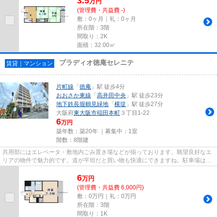
3.5
万
円
(管理費・共益費 -)
敷：0ヶ月｜礼：0ヶ月
所在階：3階
間取り：2K
面積：32.00㎡
プラディオ徳庵セレニテ
賃貸｜マンション
片町線
「
徳庵
」駅 徒歩4分
おおさか東線
「
高井田中央
」駅 徒歩23分
地下鉄長堀鶴見緑地
「
横堤
」駅 徒歩27分
大阪府
東大阪市
稲田本町
３丁目1-22
6
万円
築年数：築20年 ｜募集中：
1室
階数：8階建
共用部にはエレベータ・敷地内ごみ置き場などが揃っております。眺望良好なエ
リアの物件で魅力的です。道が平坦だと買い物も快適にできますね。駐車場は物
件から約100mです。徒歩4分で...
6
万
円
(管理費・共益費 6,000円)
敷：0万円｜礼：0万円
所在階：3階
間取り：1K