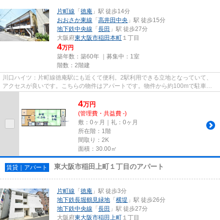
片町線
「
徳庵
」駅 徒歩14分
おおさか東線
「
高井田中央
」駅 徒歩15分
地下鉄中央線
「
長田
」駅 徒歩27分
大阪府
東大阪市
稲田本町
１丁目
4
万円
築年数：築60年 ｜募集中：
1室
階数：2階建
川口ハイツ：片町線徳庵駅にも近くて便利。2駅利用できる立地となっていて、
アクセスが良いです。こちらの物件はアパートです。物件から約100mで駐車場
に行けます。当社スタッフが地域...
4
万
円
(管理費・共益費 -)
敷：0ヶ月｜礼：0ヶ月
所在階：1階
間取り：2K
面積：30.00㎡
東大阪市稲田上町１丁目のアパート
賃貸｜アパート
片町線
「
徳庵
」駅 徒歩3分
地下鉄長堀鶴見緑地
「
横堤
」駅 徒歩26分
地下鉄中央線
「
長田
」駅 徒歩27分
大阪府
東大阪市
稲田上町
１丁目