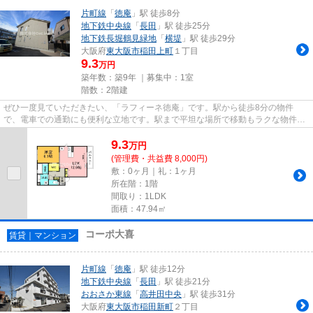
片町線
「
徳庵
」駅 徒歩8分
地下鉄中央線
「
長田
」駅 徒歩25分
地下鉄長堀鶴見緑地
「
横堤
」駅 徒歩29分
大阪府
東大阪市
稲田上町
１丁目
9.3
万円
築年数：築9年 ｜募集中：
1室
階数：2階建
ぜひ一度見ていただきたい、「ラフィーネ徳庵」です。駅から徒歩8分の物件
で、電車での通勤にも便利な立地です。駅まで平坦な場所で移動もラクな物件で
す。こちらの物件はアパートです...
9.3
万
円
(管理費・共益費 8,000円)
敷：0ヶ月｜礼：1ヶ月
所在階：1階
間取り：1LDK
面積：47.94㎡
コーポ大喜
賃貸｜マンション
片町線
「
徳庵
」駅 徒歩12分
地下鉄中央線
「
長田
」駅 徒歩21分
おおさか東線
「
高井田中央
」駅 徒歩31分
大阪府
東大阪市
稲田新町
２丁目