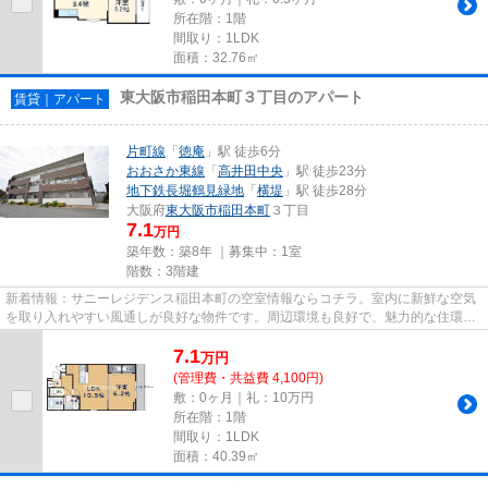
所在階：1階
間取り：1LDK
面積：32.76㎡
東大阪市稲田本町３丁目のアパート
賃貸｜アパート
片町線
「
徳庵
」駅 徒歩6分
おおさか東線
「
高井田中央
」駅 徒歩23分
地下鉄長堀鶴見緑地
「
横堤
」駅 徒歩28分
大阪府
東大阪市
稲田本町
３丁目
7.1
万円
築年数：築8年 ｜募集中：
1室
階数：3階建
新着情報：サニーレジデンス稲田本町の空室情報ならコチラ。室内に新鮮な空気
を取り入れやすい風通しが良好な物件です。周辺環境も良好で、魅力的な住環境
のある、2018年築の物件です...
7.1
万
円
(管理費・共益費 4,100円)
敷：0ヶ月｜礼：10万円
所在階：1階
間取り：1LDK
面積：40.39㎡