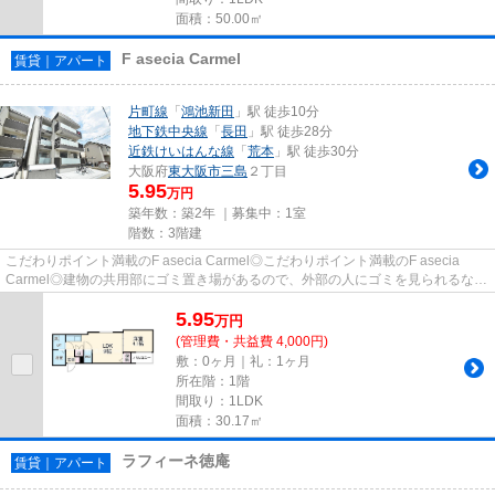
面積：50.00㎡
F asecia Carmel
賃貸｜アパート
片町線
「
鴻池新田
」駅 徒歩10分
地下鉄中央線
「
長田
」駅 徒歩28分
近鉄けいはんな線
「
荒本
」駅 徒歩30分
大阪府
東大阪市
三島
２丁目
5.95
万円
築年数：築2年 ｜募集中：
1室
階数：3階建
こだわりポイント満載のF asecia Carmel◎こだわりポイント満載のF asecia
Carmel◎建物の共用部にゴミ置き場があるので、外部の人にゴミを見られるなど
のトラブル回避につながります◎2...
5.95
万
円
(管理費・共益費 4,000円)
敷：0ヶ月｜礼：1ヶ月
所在階：1階
間取り：1LDK
面積：30.17㎡
ラフィーネ徳庵
賃貸｜アパート