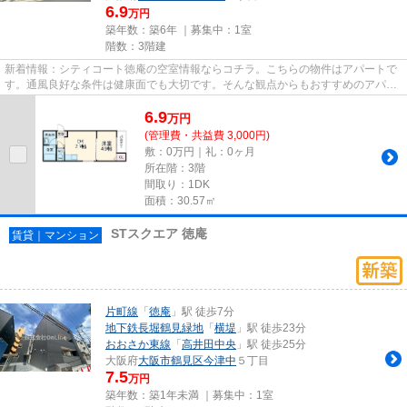
6.9
万円
築年数：築6年 ｜募集中：
1室
階数：3階建
新着情報：シティコート徳庵の空室情報ならコチラ。こちらの物件はアパートで
す。通風良好な条件は健康面でも大切です。そんな観点からもおすすめのアパー
トをご提供します。駅まで徒...
6.9
万
円
(管理費・共益費 3,000円)
敷：0万円｜礼：0ヶ月
所在階：3階
間取り：1DK
面積：30.57㎡
STスクエア 徳庵
賃貸｜マンション
片町線
「
徳庵
」駅 徒歩7分
地下鉄長堀鶴見緑地
「
横堤
」駅 徒歩23分
おおさか東線
「
高井田中央
」駅 徒歩25分
大阪府
大阪市鶴見区
今津中
５丁目
7.5
万円
築年数：築1年未満 ｜募集中：
1室