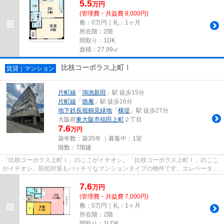
5.5
万
円
(管理費・共益費 8,000円)
敷：0万円｜礼：1ヶ月
所在階：2階
間取り：1DK
面積：27.99㎡
比枝コーポラス上町Ⅰ
賃貸｜マンション
片町線
「
鴻池新田
」駅 徒歩15分
片町線
「
徳庵
」駅 徒歩16分
地下鉄長堀鶴見緑地
「
横堤
」駅 徒歩27分
大阪府
東大阪市
稲田上町
２丁目
7.6
万円
築年数：築35年 ｜募集中：
1室
階数：7階建
「比枝コーポラス上町Ⅰ」のここがイチオシ。「比枝コーポラス上町Ⅰ」のここ
がイチオシ。防犯対策もバッチリなマンションタイプの物件です。エレベーター
がある物件です。当社スタッフ...
7.6
万
円
(管理費・共益費 7,000円)
敷：0万円｜礼：1ヶ月
所在階：2階
間取り：1LDK