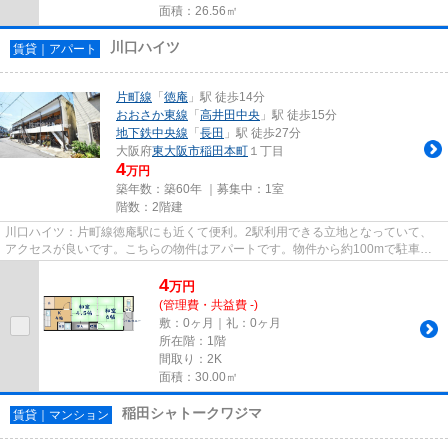
面積：26.56㎡
川口ハイツ
賃貸｜アパート
片町線
「
徳庵
」駅 徒歩14分
おおさか東線
「
高井田中央
」駅 徒歩15分
地下鉄中央線
「
長田
」駅 徒歩27分
大阪府
東大阪市
稲田本町
１丁目
4
万円
築年数：築60年 ｜募集中：
1室
階数：2階建
川口ハイツ：片町線徳庵駅にも近くて便利。2駅利用できる立地となっていて、
アクセスが良いです。こちらの物件はアパートです。物件から約100mで駐車場
に行けます。当社スタッフが地域...
4
万
円
(管理費・共益費 -)
敷：0ヶ月｜礼：0ヶ月
所在階：1階
間取り：2K
面積：30.00㎡
稲田シャトークワジマ
賃貸｜マンション