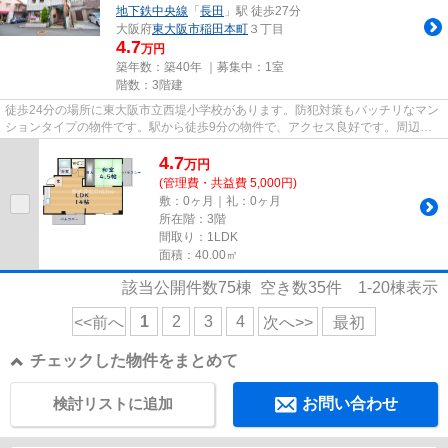
地下鉄中央線
「
長田
」駅 徒歩27分
大阪府
東大阪市
稲田本町
３丁目
4.7
万円
築年数：築40年 ｜募集中：
1室
階数：3階建
徒歩24分の場所に東大阪市立西堤小学校があります。防犯対策もバッチリなマン
ションタイプの物件です。駅から徒歩9分の物件で、アクセス良好です。周辺に
駅が二つあり、交通の利便性が...
4.7
万
円
(管理費・共益費 5,000円)
敷：0ヶ月｜礼：0ヶ月
所在階：3階
間取り：1LDK
面積：40.00㎡
該当公開件数
75
棟 空き数
35
件
1-20
棟表示
1
2
3
4
<<前へ
次へ>>
最初
チェックした物件をまとめて
検討リストに追加
お問い合わせ