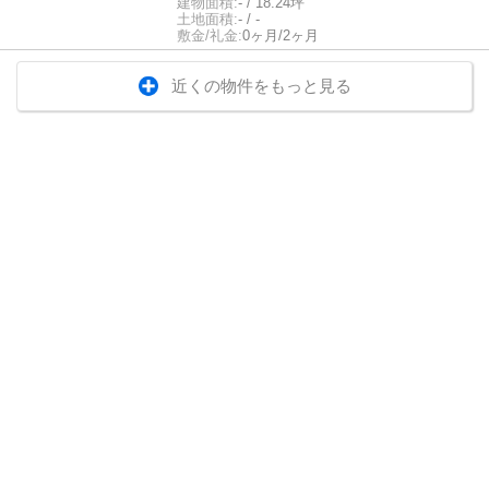
建物面積:
- / 18.24坪
土地面積:
- / -
敷金/礼金:
0ヶ月/2ヶ月
近くの物件をもっと見る