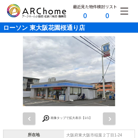
最近見た物件
検討リスト
0
0
ローソン 東大阪花園桜通り店
前
次
画像タップで拡大表示【
1
/1】
所在地
大阪府東大阪市稲葉２丁目1-24