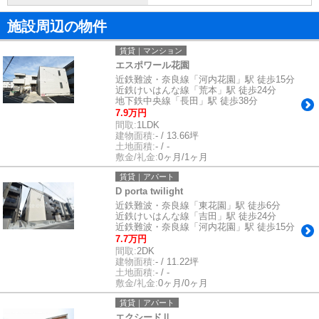
施設周辺の物件
賃貸｜マンション
エスポワール花園
近鉄難波・奈良線「河内花園」駅 徒歩15分
近鉄けいはんな線「荒本」駅 徒歩24分
地下鉄中央線「長田」駅 徒歩38分
7.9万円
間取:
1LDK
建物面積:
- / 13.66坪
土地面積:
- / -
敷金/礼金:
0ヶ月/1ヶ月
賃貸｜アパート
D porta twilight
近鉄難波・奈良線「東花園」駅 徒歩6分
近鉄けいはんな線「吉田」駅 徒歩24分
近鉄難波・奈良線「河内花園」駅 徒歩15分
7.7万円
間取:
2DK
建物面積:
- / 11.22坪
土地面積:
- / -
敷金/礼金:
0ヶ月/0ヶ月
賃貸｜アパート
エクシードⅡ