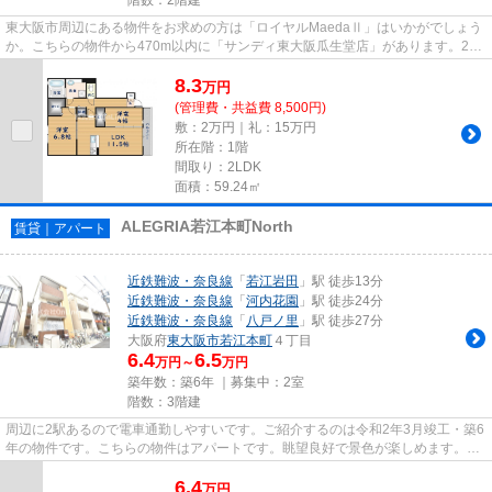
東大阪市周辺にある物件をお求めの方は「ロイヤルMaedaⅡ」はいかがでしょう
か。こちらの物件から470m以内に「サンディ東大阪瓜生堂店」があります。2駅
利用できる場所にあり、行き先に...
8.3
万
円
(管理費・共益費 8,500円)
敷：2万円｜礼：15万円
所在階：1階
間取り：2LDK
面積：59.24㎡
ALEGRIA若江本町North
賃貸｜アパート
近鉄難波・奈良線
「
若江岩田
」駅 徒歩13分
近鉄難波・奈良線
「
河内花園
」駅 徒歩24分
近鉄難波・奈良線
「
八戸ノ里
」駅 徒歩27分
大阪府
東大阪市
若江本町
４丁目
6.4
6.5
万円～
万円
築年数：築6年 ｜募集中：
2室
階数：3階建
周辺に2駅あるので電車通勤しやすいです。ご紹介するのは令和2年3月竣工・築6
年の物件です。こちらの物件はアパートです。眺望良好で景色が楽しめます。で
きるだけ早めに不動産情報を...
6.4
万
円