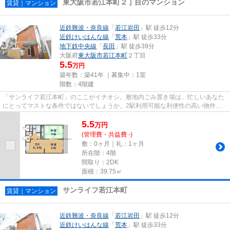
東大阪市若江本町２丁目のマンション
賃貸｜マンション
近鉄難波・奈良線
「
若江岩田
」駅 徒歩12分
近鉄けいはんな線
「
荒本
」駅 徒歩33分
地下鉄中央線
「
長田
」駅 徒歩39分
大阪府
東大阪市
若江本町
２丁目
5.5
万円
築年数：築41年 ｜募集中：
1室
階数：4階建
「サンライフ若江本町」のここがイチオシ。敷地内ごみ置き場は、忙しいあなた
にとってマストな条件ではないでしょうか。2駅利用可能な利便性の高い物件で
す。風通しが良好な物件です。...
5.5
万
円
(管理費・共益費 -)
敷：0ヶ月｜礼：1ヶ月
所在階：4階
間取り：2DK
面積：39.75㎡
サンライフ若江本町
賃貸｜マンション
近鉄難波・奈良線
「
若江岩田
」駅 徒歩12分
近鉄けいはんな線
「
荒本
」駅 徒歩33分