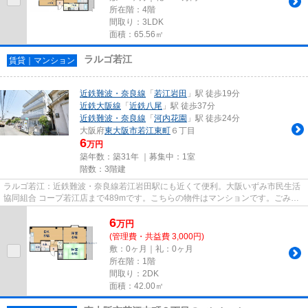
所在階：4階
間取り：3LDK
面積：65.56㎡
ラルゴ若江
賃貸｜マンション
近鉄難波・奈良線
「
若江岩田
」駅 徒歩19分
近鉄大阪線
「
近鉄八尾
」駅 徒歩37分
近鉄難波・奈良線
「
河内花園
」駅 徒歩24分
大阪府
東大阪市
若江東町
６丁目
6
万円
築年数：築31年 ｜募集中：
1室
階数：3階建
ラルゴ若江：近鉄難波・奈良線若江岩田駅にも近くて便利。大阪いずみ市民生活
協同組合 コープ若江店まで489mです。こちらの物件はマンションです。ごみ置
き場も近くにあり、使い勝手も...
6
万
円
(管理費・共益費 3,000円)
敷：0ヶ月｜礼：0ヶ月
所在階：1階
間取り：2DK
面積：42.00㎡