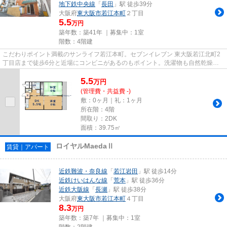
地下鉄中央線
「
長田
」駅 徒歩39分
大阪府
東大阪市
若江本町
２丁目
5.5
万円
築年数：築41年 ｜募集中：
1室
階数：4階建
こだわりポイント満載のサンライフ若江本町。セブンイレブン 東大阪若江北町2
丁目店まで徒歩6分と近場にコンビニがあるのもポイント。洗濯物も自然乾燥で
すぐ乾く通風良好な間取りの物...
5.5
万
円
(管理費・共益費 -)
敷：0ヶ月｜礼：1ヶ月
所在階：4階
間取り：2DK
面積：39.75㎡
ロイヤルMaedaⅡ
賃貸｜アパート
近鉄難波・奈良線
「
若江岩田
」駅 徒歩14分
近鉄けいはんな線
「
荒本
」駅 徒歩36分
近鉄大阪線
「
長瀬
」駅 徒歩38分
大阪府
東大阪市
若江本町
４丁目
8.3
万円
築年数：築7年 ｜募集中：
1室
階数：2階建