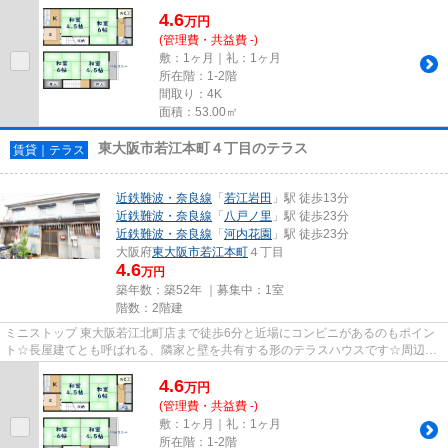
4.6
万
円
(管理費・共益費 -)
敷：1ヶ月｜礼：1ヶ月
所在階：1-2階
間取り：4K
面積：53.00㎡
東大阪市若江本町４丁目のテラス
賃貸｜テラス
近鉄難波・奈良線
「
若江岩田
」駅 徒歩13分
近鉄難波・奈良線
「
八戸ノ里
」駅 徒歩23分
近鉄難波・奈良線
「
河内花園
」駅 徒歩23分
大阪府
東大阪市
若江本町
４丁目
4.6
万円
築年数：築52年 ｜募集中：
1室
階数：2階建
ミニストップ 東大阪若江北町店まで徒歩6分と近場にコンビニがあるのもポイン
ト☆長屋建てとも呼ばれる、隣家と壁を共有する形のテラスハウスです☆周辺に
2駅あるので電車通勤しやすいで...
4.6
万
円
(管理費・共益費 -)
敷：1ヶ月｜礼：1ヶ月
所在階：1-2階