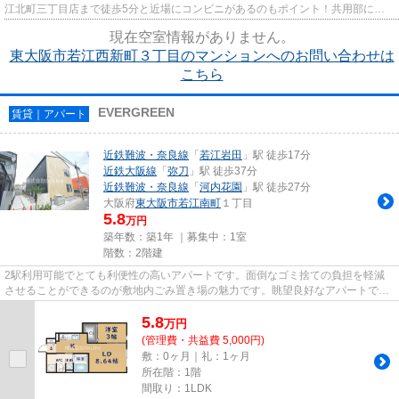
江北町三丁目店まで徒歩5分と近場にコンビニがあるのもポイント！共用部には
エレベータ・敷地内ごみ置き場な...
現在空室情報がありません。
東大阪市若江西新町３丁目のマンションへのお問い合わせは
こちら
EVERGREEN
賃貸｜アパート
近鉄難波・奈良線
「
若江岩田
」駅 徒歩17分
近鉄大阪線
「
弥刀
」駅 徒歩37分
近鉄難波・奈良線
「
河内花園
」駅 徒歩27分
大阪府
東大阪市
若江南町
１丁目
5.8
万円
築年数：築1年 ｜募集中：
1室
階数：2階建
2駅利用可能でとても利便性の高いアパートです。面倒なゴミ捨ての負担を軽減
させることができるのが敷地内ごみ置き場の魅力です。眺望良好なアパートで
す。駐車場までの距離は100mです...
5.8
万
円
(管理費・共益費 5,000円)
敷：0ヶ月｜礼：1ヶ月
所在階：1階
間取り：1LDK