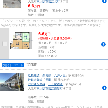
大阪府
東大阪市
若江北町
２丁目
6.6
万円
築年数：築35年 ｜募集中：
1室
階数：3階建
「メゾンドール若江北」のここがイチオシ。近くのサンディ東大阪瓜生堂店まで
徒歩6分で行けます。風通しが良好な物件です。建物の共用部にゴミ置き場があ
るので、外部の人にゴミを見ら...
6.6
万
円
(管理費・共益費 5,000円)
敷：0ヶ月｜礼：0ヶ月
所在階：2階
間取り：2DK
面積：45.00㎡
宝持荘
賃貸｜アパート
近鉄難波・奈良線
「
八戸ノ里
」駅 徒歩20分
近鉄大阪線
「
長瀬
」駅 徒歩24分
おおさか東線
「
ＪＲ俊徳道
」駅 徒歩29分
大阪府
東大阪市
若江西新町
４丁目
-
築年数：築55年
階数：2階建
新着情報：宝持荘の空室情報ならコチラ。ぜひ一度見ていただきたい、「宝持