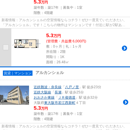
5.3
万円
築年数：築17年 ｜募集中：
1室
階数：4階建
新着情報：アルカンシェルの空室情報ならコチラ！ぜひ一度見ていただきたい、
「アルカンシェル」です！こちらの物件はマンションです！付近に駅が2駅あ
り、行き先に応じて使い分けがで...
5.3
万
円
(管理費・共益費 6,000円)
敷：0ヶ月｜礼：1ヶ月
所在階：2階
間取り：1K
面積：26.48㎡
アルカンシェル
賃貸｜マンション
近鉄難波・奈良線
「
八戸ノ里
」駅 徒歩23分
近鉄大阪線
「
長瀬
」駅 徒歩25分
おおさか東線
「
ＪＲ俊徳道
」駅 徒歩32分
大阪府
東大阪市
若江西新町
４丁目
5.3
万円
築年数：築17年 ｜募集中：
1室
階数：4階建
新着情報：アルカンシェルの空室情報ならコチラ！ぜひ一度見ていただきたい、