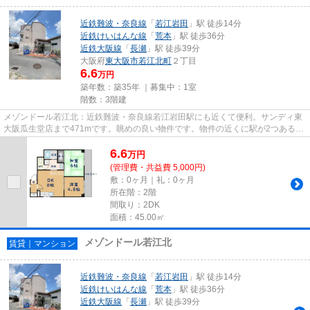
近鉄難波・奈良線
「
若江岩田
」駅 徒歩14分
近鉄けいはんな線
「
荒本
」駅 徒歩36分
近鉄大阪線
「
長瀬
」駅 徒歩39分
大阪府
東大阪市
若江北町
２丁目
6.6
万円
築年数：築35年 ｜募集中：
1室
階数：3階建
メゾンドール若江北：近鉄難波・奈良線若江岩田駅にも近くて便利。サンディ東
大阪瓜生堂店まで471mです。眺めの良い物件です。物件の近くに駅が2つあるた
め、用途や行き先によって経路...
6.6
万
円
(管理費・共益費 5,000円)
敷：0ヶ月｜礼：0ヶ月
所在階：2階
間取り：2DK
面積：45.00㎡
メゾンドール若江北
賃貸｜マンション
近鉄難波・奈良線
「
若江岩田
」駅 徒歩14分
近鉄けいはんな線
「
荒本
」駅 徒歩36分
近鉄大阪線
「
長瀬
」駅 徒歩39分