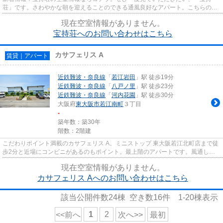
荘」です。さわやかな朝を迎えることのできる通風良好なアパート。こちらの物
件はアパートです。東大阪市エ...
現在空室情報がありません。
宝持荘へのお問い合わせはこちら
カサフェリス A
賃貸｜アパート
近鉄難波・奈良線
「
若江岩田
」駅 徒歩19分
近鉄難波・奈良線
「
八戸ノ里
」駅 徒歩23分
近鉄難波・奈良線
「
河内花園
」駅 徒歩30分
大阪府
東大阪市
若江南町
３丁目
-
築年数：築30年
階数：2階建
こだわりポイント満載のカサフェリス A。ミニストップ 東大阪若江北町店まで徒
歩2分と近場にコンビニがあるのもポイント。最上階のアパートです。風通しが
良く、湿気やカビの心配が少...
現在空室情報がありません。
カサフェリス Aへのお問い合わせはこちら
該当公開件数
24
棟 空き数
16
件
1-20
棟表示
1
2
<<前へ
次へ>>
最初