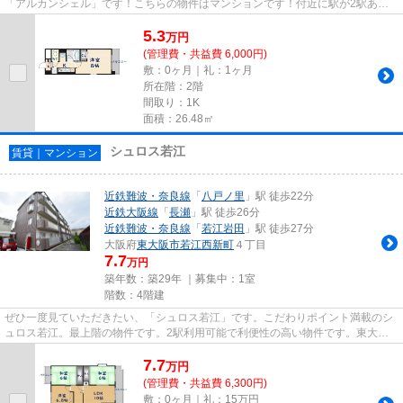
「アルカンシェル」です！こちらの物件はマンションです！付近に駅が2駅あ
り、行き先に応じて使い分けがで...
5.3
万
円
(管理費・共益費 6,000円)
敷：0ヶ月｜礼：1ヶ月
所在階：2階
間取り：1K
面積：26.48㎡
シュロス若江
賃貸｜マンション
近鉄難波・奈良線
「
八戸ノ里
」駅 徒歩22分
近鉄大阪線
「
長瀬
」駅 徒歩26分
近鉄難波・奈良線
「
若江岩田
」駅 徒歩27分
大阪府
東大阪市
若江西新町
４丁目
7.7
万円
築年数：築29年 ｜募集中：
1室
階数：4階建
ぜひ一度見ていただきたい、「シュロス若江」です。こだわりポイント満載のシ
ュロス若江。最上階の物件です。2駅利用可能で利便性の高い物件です。東大阪
市エリアと近鉄難波・奈良線八...
7.7
万
円
(管理費・共益費 6,300円)
敷：0ヶ月｜礼：15万円