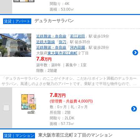
間取り：4K
面積：53.00㎡
デュラカーサラパン
賃貸｜アパート
近鉄難波・奈良線
「
若江岩田
」駅 徒歩19分
近鉄大阪線
「
弥刀
」駅 徒歩35分
近鉄難波・奈良線
「
河内花園
」駅 徒歩28分
大阪府
東大阪市
若江南町
２丁目
7.8
万円
築年数：築8年 ｜募集中：
1室
階数：2階建
「デュラカーサラパン」のここがイチオシ。こだわりポイント満載のデュラカー
サラパン。風通しのよさが魅力のアパートです。乗駅まで平坦な物件なので、自
転車を使う方にもおすすめで...
7.8
万
円
(管理費・共益費 4,000円)
敷：0ヶ月｜礼：2ヶ月
所在階：2階
間取り：2LDK
面積：57.73㎡
東大阪市若江北町２丁目のマンション
賃貸｜マンション