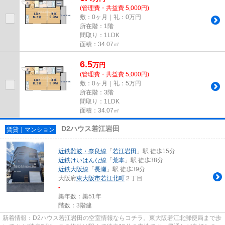
(管理費・共益費 5,000円)
敷：0ヶ月｜礼：0万円
所在階：1階
間取り：1LDK
面積：34.07㎡
6.5
万
円
(管理費・共益費 5,000円)
敷：0ヶ月｜礼：5万円
所在階：3階
間取り：1LDK
面積：34.07㎡
D2ハウス若江岩田
賃貸｜マンション
近鉄難波・奈良線
「
若江岩田
」駅 徒歩15分
近鉄けいはんな線
「
荒本
」駅 徒歩38分
近鉄大阪線
「
長瀬
」駅 徒歩39分
大阪府
東大阪市
若江北町
２丁目
-
築年数：築51年
階数：3階建
新着情報：D2ハウス若江岩田の空室情報ならコチラ。東大阪若江北郵便局まで歩