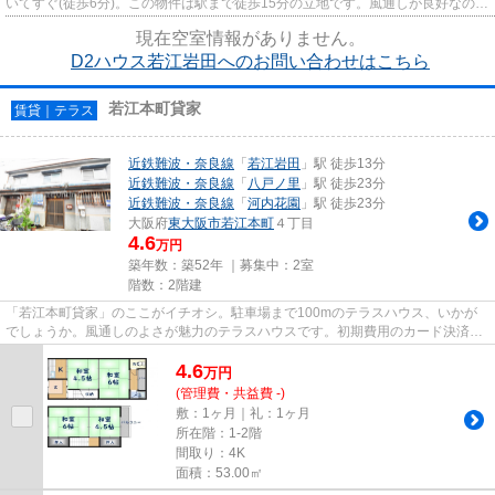
いてすぐ(徒歩6分)。この物件は駅まで徒歩15分の立地です。風通しが良好なの
で、夏も涼しい風がはいってき...
現在空室情報がありません。
D2ハウス若江岩田へのお問い合わせはこちら
若江本町貸家
賃貸｜テラス
近鉄難波・奈良線
「
若江岩田
」駅 徒歩13分
近鉄難波・奈良線
「
八戸ノ里
」駅 徒歩23分
近鉄難波・奈良線
「
河内花園
」駅 徒歩23分
大阪府
東大阪市
若江本町
４丁目
4.6
万円
築年数：築52年 ｜募集中：
2室
階数：2階建
「若江本町貸家」のここがイチオシ。駐車場まで100mのテラスハウス、いかが
でしょうか。風通しのよさが魅力のテラスハウスです。初期費用のカード決済が
できます。自分に合った賃貸戸...
4.6
万
円
(管理費・共益費 -)
敷：1ヶ月｜礼：1ヶ月
所在階：1-2階
間取り：4K
面積：53.00㎡