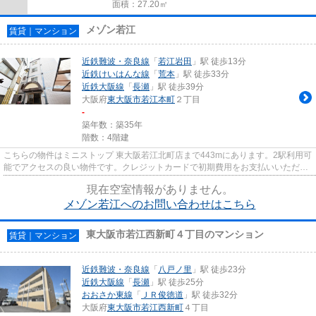
面積：27.20㎡
メゾン若江
賃貸｜マンション
近鉄難波・奈良線
「
若江岩田
」駅 徒歩13分
近鉄けいはんな線
「
荒本
」駅 徒歩33分
近鉄大阪線
「
長瀬
」駅 徒歩39分
大阪府
東大阪市
若江本町
２丁目
-
築年数：築35年
階数：4階建
こちらの物件はミニストップ 東大阪若江北町店まで443mにあります。2駅利用可
能でアクセスの良い物件です。クレジットカードで初期費用をお支払いいただけ
る物件です。駅まで徒歩13分...
現在空室情報がありません。
メゾン若江へのお問い合わせはこちら
東大阪市若江西新町４丁目のマンション
賃貸｜マンション
近鉄難波・奈良線
「
八戸ノ里
」駅 徒歩23分
近鉄大阪線
「
長瀬
」駅 徒歩25分
おおさか東線
「
ＪＲ俊徳道
」駅 徒歩32分
大阪府
東大阪市
若江西新町
４丁目