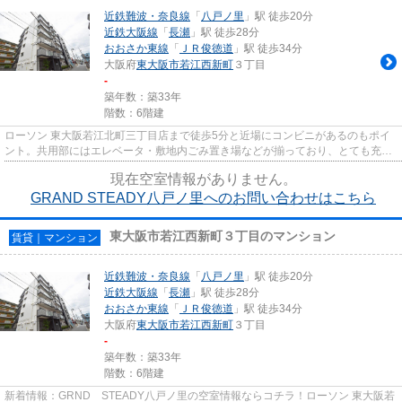
近鉄難波・奈良線
「
八戸ノ里
」駅 徒歩20分
近鉄大阪線
「
長瀬
」駅 徒歩28分
おおさか東線
「
ＪＲ俊徳道
」駅 徒歩34分
大阪府
東大阪市
若江西新町
３丁目
-
築年数：築33年
階数：6階建
ローソン 東大阪若江北町三丁目店まで徒歩5分と近場にコンビニがあるのもポイ
ント。共用部にはエレベータ・敷地内ごみ置き場などが揃っており、とても充実
しています。こちらはマンシ...
現在空室情報がありません。
GRAND STEADY八戸ノ里へのお問い合わせはこちら
東大阪市若江西新町３丁目のマンション
賃貸｜マンション
近鉄難波・奈良線
「
八戸ノ里
」駅 徒歩20分
近鉄大阪線
「
長瀬
」駅 徒歩28分
おおさか東線
「
ＪＲ俊徳道
」駅 徒歩34分
大阪府
東大阪市
若江西新町
３丁目
-
築年数：築33年
階数：6階建
新着情報：GRND STEADY八戸ノ里の空室情報ならコチラ！ローソン 東大阪若