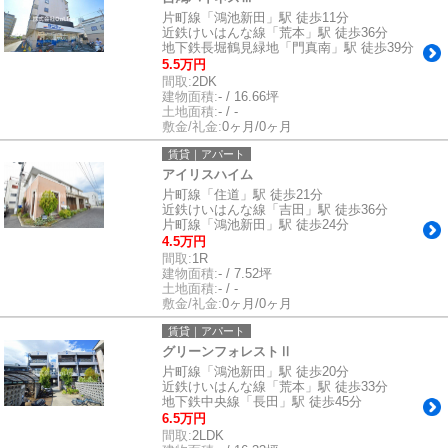
片町線「鴻池新田」駅 徒歩11分
近鉄けいはんな線「荒本」駅 徒歩36分
地下鉄長堀鶴見緑地「門真南」駅 徒歩39分
5.5万円
間取:
2DK
建物面積:
- / 16.66坪
土地面積:
- / -
敷金/礼金:
0ヶ月/0ヶ月
賃貸｜アパート
アイリスハイム
片町線「住道」駅 徒歩21分
近鉄けいはんな線「吉田」駅 徒歩36分
片町線「鴻池新田」駅 徒歩24分
4.5万円
間取:
1R
建物面積:
- / 7.52坪
土地面積:
- / -
敷金/礼金:
0ヶ月/0ヶ月
賃貸｜アパート
グリーンフォレストⅡ
片町線「鴻池新田」駅 徒歩20分
近鉄けいはんな線「荒本」駅 徒歩33分
地下鉄中央線「長田」駅 徒歩45分
6.5万円
間取:
2LDK