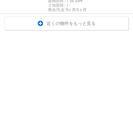
建物面積:
- / 16.33坪
土地面積:
- / -
敷金/礼金:
0ヶ月/1ヶ月
近くの物件をもっと見る