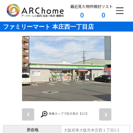
最近見た物件
検討リスト
0
0
ファミリーマート 本庄西一丁目店
前
次
画像タップで拡大表示【
1
/1】
所在地
大阪府東大阪市本庄西１丁目1-1