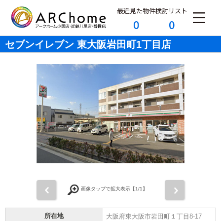
最近見た物件
検討リスト
0
0
セブンイレブン 東大阪岩田町1丁目店
前
次
画像タップで拡大表示【
1
/1】
所在地
大阪府東大阪市岩田町１丁目8-17