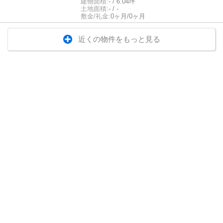
建物面積:
- / 6.04坪
土地面積:
- / -
敷金/礼金:
0ヶ月/0ヶ月
近くの物件をもっと見る