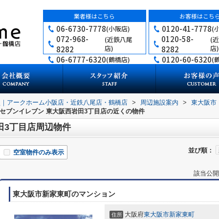
業者様はこちら
お客様はこち
06-6730-7778
0120-41-7778
(小阪店)
(
072-968-
0120-58-
(近鉄八尾
(
店)
店)
8282
8282
06-6777-6320
0120-60-6320
(鶴橋店)
(
買｜アークホーム小阪店・近鉄八尾店・鶴橋店
>
周辺施設案内
>
東大阪市
セブンイレブン 東大阪西岩田3丁目店の近くの物件
田3丁目店周辺物件
並び順：
空室物件のみ表示
該当公開
東大阪市新家東町のマンション
大阪府
東大阪市
新家東町
住所