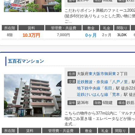
築年
階数
構造
こだわりポイント満載のファミーユ200
(徒歩6分)がありちょっとした買い物に
ご...
所在階
賃料
管理費・共益費
敷金
礼金
間取り
10.3
万円
0ヶ月
8階
7,000円
2ヶ月
3LDK
五百石マンション
大阪府
東大阪市
御厨東
２丁目
住所
交通
近鉄難波・奈良線
「
八戸ノ里
」駅
地下鉄中央線
「
長田
」駅 徒歩22
近鉄けいはんな線
「
荒本
」駅 徒
築36年
6階建
鉄筋
築年
階数
構造
こちらの物件から377m以内に「マル
地内ごみ置き場・エレベータなどが揃っ
走式...
所在階
賃料
管理費・共益費
敷金
礼金
間取り