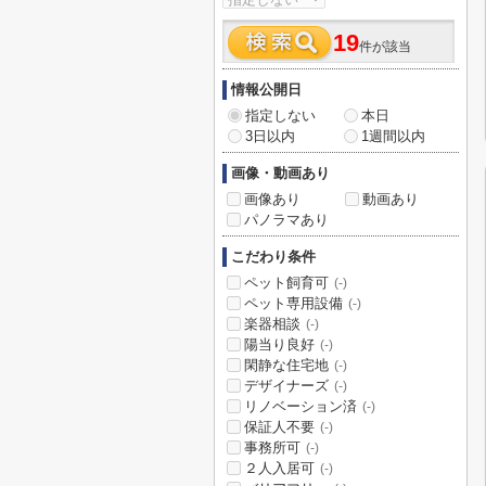
19
件が該当
情報公開日
指定しない
本日
3日以内
1週間以内
画像・動画あり
画像あり
動画あり
パノラマあり
こだわり条件
ペット飼育可
(-)
ペット専用設備
(-)
楽器相談
(-)
陽当り良好
(-)
閑静な住宅地
(-)
デザイナーズ
(-)
リノベーション済
(-)
保証人不要
(-)
事務所可
(-)
２人入居可
(-)