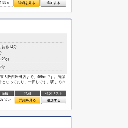
4.55㎡
詳細を見る
追加する
 徒歩14分
分
歩23分
鉄骨
東大阪西岩田店まで、465mです。清潔
件となっており、一押しです。駅までの
面積
詳細
検討リスト
58.37㎡
詳細を見る
追加する