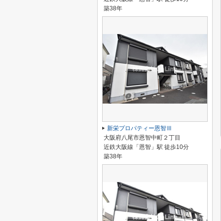
築38年
新栄プロパティー恩智Ⅲ
大阪府八尾市恩智中町２丁目
近鉄大阪線「恩智」駅 徒歩10分
築38年