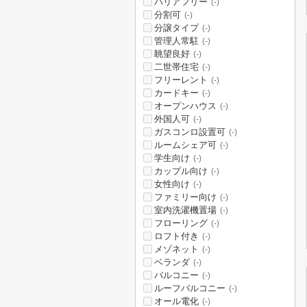
バリアフリー
(-)
分割可
(-)
分譲タイプ
(-)
管理人常駐
(-)
眺望良好
(-)
二世帯住宅
(-)
フリーレント
(-)
カードキー
(-)
オープンハウス
(-)
外国人可
(-)
ガスコンロ設置可
(-)
ルームシェア可
(-)
学生向け
(-)
カップル向け
(-)
女性向け
(-)
ファミリー向け
(-)
室内洗濯機置場
(-)
フローリング
(-)
ロフト付き
(-)
メゾネット
(-)
ベランダ
(-)
バルコニー
(-)
ルーフバルコニー
(-)
オール電化
(-)