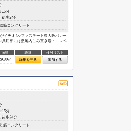
分
歩15分
 徒歩24分
鉄筋コンクリート
がイチオシ♪ファステート東大阪バレー
♪共用部には敷地内ごみ置き場・エレベ
面積
詳細
検討リスト
29.80㎡
詳細を見る
追加する
分
歩15分
 徒歩24分
鉄筋コンクリート