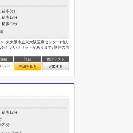
 徒歩8分
 徒歩17分
 徒歩20分
造
木♪東大阪市立東大阪医療センター(地方
6分と近いメリットがあります♪物件の周
面積
詳細
検討リスト
4.62㎡
詳細を見る
追加する
 徒歩17分
分
歩21分
コンクリート