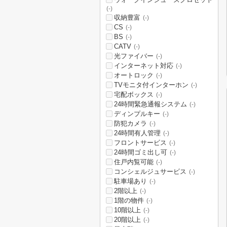
(-)
収納豊富
(-)
CS
(-)
BS
(-)
CATV
(-)
光ファイバー
(-)
インターネット対応
(-)
オートロック
(-)
TVモニタ付インターホン
(-)
宅配ボックス
(-)
24時間緊急通報システム
(-)
ディンプルキー
(-)
防犯カメラ
(-)
24時間有人管理
(-)
フロントサービス
(-)
24時間ゴミ出し可
(-)
住戸内覧可能
(-)
コンシェルジュサービス
(-)
駐車場あり
(-)
2階以上
(-)
1階の物件
(-)
10階以上
(-)
20階以上
(-)