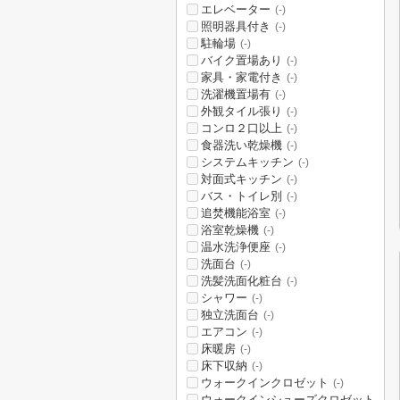
エレベーター
(-)
照明器具付き
(-)
駐輪場
(-)
バイク置場あり
(-)
家具・家電付き
(-)
洗濯機置場有
(-)
外観タイル張り
(-)
コンロ２口以上
(-)
食器洗い乾燥機
(-)
システムキッチン
(-)
対面式キッチン
(-)
バス・トイレ別
(-)
追焚機能浴室
(-)
浴室乾燥機
(-)
温水洗浄便座
(-)
洗面台
(-)
洗髪洗面化粧台
(-)
シャワー
(-)
独立洗面台
(-)
エアコン
(-)
床暖房
(-)
床下収納
(-)
ウォークインクロゼット
(-)
ウォークインシューズクロゼット