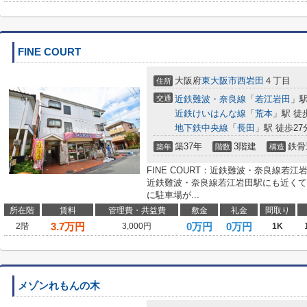
FINE COURT
大阪府
東大阪市
西岩田
４丁目
住所
交通
近鉄難波・奈良線
「
若江岩田
」駅
近鉄けいはんな線
「
荒本
」駅 徒
地下鉄中央線
「
長田
」駅 徒歩27
築37年
3階建
鉄骨
築年
階数
構造
FINE COURT：近鉄難波・奈良線若江岩
近鉄難波・奈良線若江岩田駅にも近くて
に駐車場が...
所在階
賃料
管理費・共益費
敷金
礼金
間取り
3.7
万円
0万円
0万円
2階
3,000円
1K
メゾンれもんの木