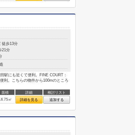
 徒歩13分
歩21分
分
造
田駅にも近くて便利。FINE COURT：
便利。こちらの物件から100mのところ
面積
詳細
検討リスト
16.75㎡
詳細を見る
追加する