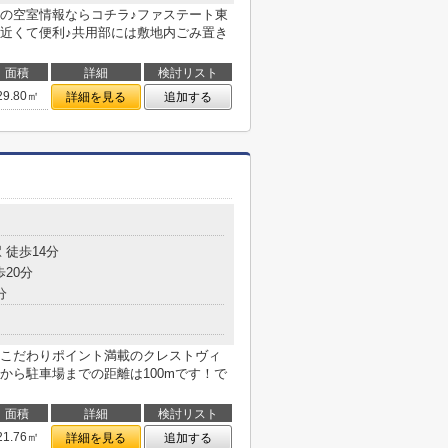
の空室情報ならコチラ♪ファステート東
近くて便利♪共用部には敷地内ごみ置き
面積
詳細
検討リスト
29.80㎡
詳細を見る
追加する
 徒歩14分
歩20分
分
こだわりポイント満載のクレストヴィ
から駐車場までの距離は100mです！で
面積
詳細
検討リスト
21.76㎡
詳細を見る
追加する