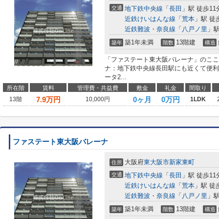
交通
地下鉄中央線
「
長田
」駅 徒歩11
近鉄けいはんな線
「
荒本
」駅 徒
近鉄難波・奈良線
「
八戸ノ里
」駅
築1年未満
13階建
築年
階数
構造
「ファステート東大阪バレーナ」のここ
ナ：地下鉄中央線長田駅にも近くて便利
ータ2...
所在階
賃料
管理費・共益費
敷金
礼金
間取り
7.9
万円
0ヶ月
0万円
13階
10,000円
1LDK
ファステート東大阪バレーナ
大阪府
東大阪市
新家東町
住所
交通
地下鉄中央線
「
長田
」駅 徒歩11
近鉄けいはんな線
「
荒本
」駅 徒
近鉄難波・奈良線
「
八戸ノ里
」駅
築1年未満
13階建
築年
階数
構造