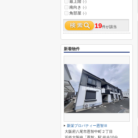
最上階
(-)
南向き
(-)
角部屋
(-)
19
件が該当
新着物件
新栄プロパティー恩智Ⅲ
大阪府八尾市恩智中町２丁目
近鉄大阪線「恩智」駅 徒歩10分