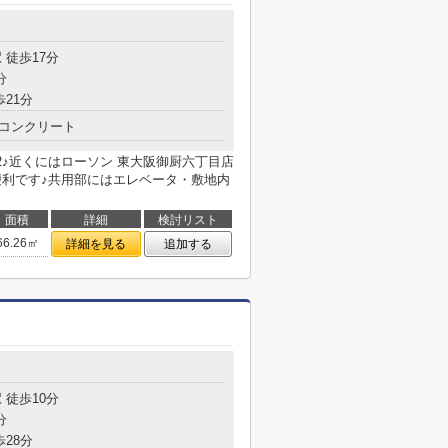
 徒歩17分
分
歩21分
コンクリート
2♪近くにはローソン 東大阪御厨六丁目店
便利です♪共用部にはエレベータ・敷地内
面積
詳細
検討リスト
66.26㎡
詳細を見る
追加する
 徒歩10分
分
歩28分