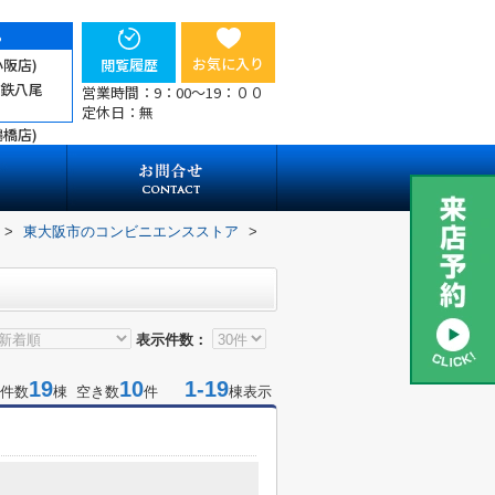
ら
お気に入り
小阪店)
閲覧履歴
近鉄八尾
営業時間：9：00～19：００
定休日：無
鶴橋店)
>
東大阪市のコンビニエンスストア
>
表示件数：
19
10
1-19
件数
棟 空き数
件
棟表示