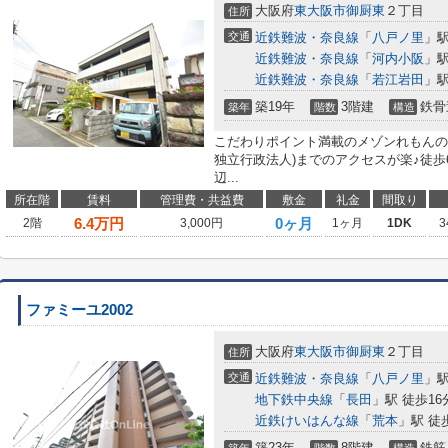
大阪府
東大阪市
御厨東
２丁目
住所
交通
近鉄難波・奈良線
「
八戸ノ里
」駅
近鉄難波・奈良線
「
河内小阪
」駅
近鉄難波・奈良線
「
若江岩田
」駅
築19年
3階建
鉄骨
築年
階数
構造
こだわりポイント満載のメゾンれもんの
独立行政法人)までのアクセスが楽♪徒歩
辺...
所在階
賃料
管理費・共益費
敷金
礼金
間取り
6.4
万円
0ヶ月
2階
3,000円
1ヶ月
1DK
3
ファミーユ2002
大阪府
東大阪市
御厨東
２丁目
住所
交通
近鉄難波・奈良線
「
八戸ノ里
」駅
地下鉄中央線
「
長田
」駅 徒歩16
近鉄けいはんな線
「
荒本
」駅 徒
築23年
8階建
鉄筋