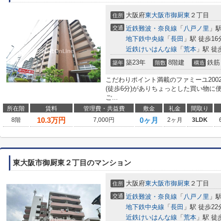
大阪府
東大阪市
御厨東
２丁目
住所
交通
近鉄難波・奈良線
「
八戸ノ里
」駅
地下鉄中央線
「
長田
」駅 徒歩16
近鉄けいはんな線
「
荒本
」駅 徒
築23年
8階建
鉄筋
築年
階数
構造
こだわりポイント満載のファミーユ200
(徒歩6分)がありちょっとした買い物に
ご...
所在階
賃料
管理費・共益費
敷金
礼金
間取り
10.3
万円
0ヶ月
8階
7,000円
2ヶ月
3LDK
東大阪市御厨東２丁目のマンション
大阪府
東大阪市
御厨東
２丁目
住所
交通
近鉄難波・奈良線
「
八戸ノ里
」駅
地下鉄中央線
「
長田
」駅 徒歩22
近鉄けいはんな線
「
荒本
」駅 徒