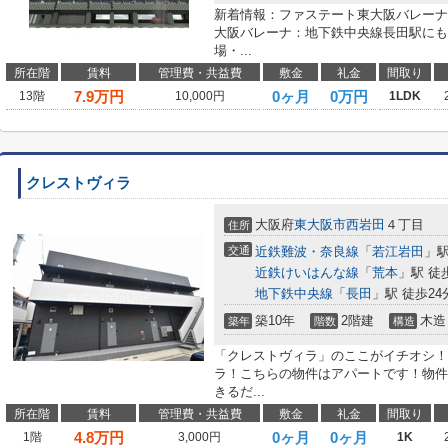
新着情報：ファステート東大阪バレーナ
大阪バレーナ：地下鉄中央線長田駅にも
場・...
所在階
賃料
管理費・共益費
敷金
礼金
間取り
7.9
万円
0ヶ月
0万円
13階
10,000円
1LDK
クレストヴィラ
大阪府
東大阪市
西岩田
４丁目
住所
交通
近鉄難波・奈良線
「
若江岩田
」駅
近鉄けいはんな線
「
荒本
」駅 徒
地下鉄中央線
「
長田
」駅 徒歩24
築10年
2階建
木造
築年
階数
構造
「クレストヴィラ」のここがイチオシ！
ラ！こちらの物件はアパートです！物件
きるだ...
所在階
賃料
管理費・共益費
敷金
礼金
間取り
4.8
万円
0ヶ月
0ヶ月
1階
3,000円
1K