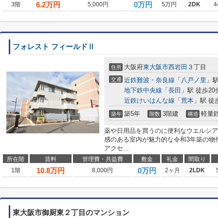
6.2
万円
0万円
3階
5,000円
5万円
2DK
4
フォレスト フィールドⅡ
大阪府
東大阪市
西岩田
３丁目
住所
交通
近鉄難波・奈良線
「
八戸ノ里
」駅
地下鉄中央線
「
長田
」駅 徒歩20
近鉄けいはんな線
「
荒本
」駅 徒
築5年
3階建
軽量
築年
階数
構造
薬や日用品を買うのに便利なウエルシア
感のある室内が魅力的な令和3年築の物
アクセ...
所在階
賃料
管理費・共益費
敷金
礼金
間取り
10.8
万円
0万円
1階
8,000円
2ヶ月
2LDK
東大阪市御厨東２丁目のマンション