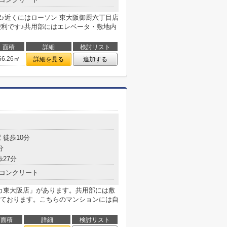
2♪近くにはローソン 東大阪御厨六丁目店
便利です♪共用部にはエレベータ・敷地内
面積
詳細
検討リスト
66.26㎡
詳細を見る
追加する
 徒歩10分
分
歩27分
コンクリート
ナカ東大阪店」があります。共用部には敷
ております。こちらのマンションには自
面積
詳細
検討リスト