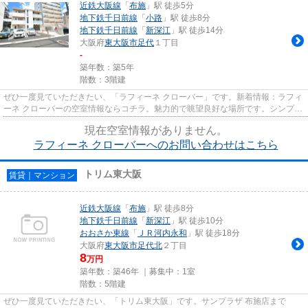
近鉄大阪線
「
布施
」駅 徒歩5分
地下鉄千日前線
「
小路
」駅 徒歩8分
地下鉄千日前線
「
新深江
」駅 徒歩14分
大阪府
東大阪市
足代
１丁目
-
築年数：築5年
階数：3階建
ぜひ一度見ていただきたい、「ラフィーネ クローバー」です。新着情報：ラフィ
ーネ クローバーの空室情報ならコチラ。魅力的で眺望良好な場所です。シンプル
ながらも風の通り道がしっ...
現在空室情報がありません。
ラフィーネ クローバーへのお問い合わせはこちら
トリム東大阪
賃貸｜マンション
近鉄大阪線
「
布施
」駅 徒歩8分
地下鉄千日前線
「
新深江
」駅 徒歩10分
おおさか東線
「
ＪＲ河内永和
」駅 徒歩18分
大阪府
東大阪市
足代北
２丁目
8
万円
築年数：築46年 ｜募集中：
1室
階数：5階建
ぜひ一度見ていただきたい、「トリム東大阪」です。サンプラザ 布施店まで