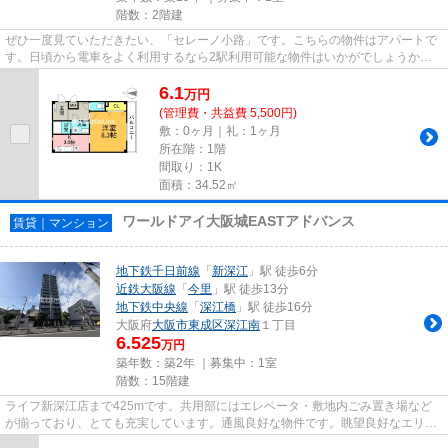
階数：2階建
ぜひ一度見ていただきたい、「セレーノ小路」です。こちらの物件はアパートで
す。日頃から電車をよく利用するなら2駅利用可能な物件はいかがでしょうか。
眺めの良い物件です。大阪市生...
6.1
万
円
(管理費・共益費 5,500円)
敷：0ヶ月｜礼：1ヶ月
所在階：1階
間取り：1K
面積：34.52㎡
ワールドアイ大阪城EASTアドバンス
賃貸｜マンション
地下鉄千日前線
「
新深江
」駅 徒歩6分
近鉄大阪線
「
今里
」駅 徒歩13分
地下鉄中央線
「
深江橋
」駅 徒歩16分
大阪府
大阪市東成区
深江南
１丁目
6.525
万円
築年数：築2年 ｜募集中：
1室
階数：15階建
ライフ新深江店まで425mです。共用部にはエレベータ・敷地内ごみ置き場など
が揃っており、とても充実しています。通風良好な物件です。眺望良好なエリア
の物件で魅力的です。地上15階...