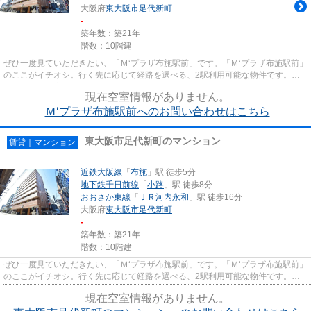
大阪府
東大阪市
足代新町
-
築年数：築21年
階数：10階建
ぜひ一度見ていただきたい、「Ｍ‘プラザ布施駅前」です。「Ｍ‘プラザ布施駅前」
のここがイチオシ。行く先に応じて経路を選べる、2駅利用可能な物件です。夏
場の電気代も安く抑えられる...
現在空室情報がありません。
Ｍ‘プラザ布施駅前へのお問い合わせはこちら
東大阪市足代新町のマンション
賃貸｜マンション
近鉄大阪線
「
布施
」駅 徒歩5分
地下鉄千日前線
「
小路
」駅 徒歩8分
おおさか東線
「
ＪＲ河内永和
」駅 徒歩16分
大阪府
東大阪市
足代新町
-
築年数：築21年
階数：10階建
ぜひ一度見ていただきたい、「Ｍ‘プラザ布施駅前」です。「Ｍ‘プラザ布施駅前」
のここがイチオシ。行く先に応じて経路を選べる、2駅利用可能な物件です。夏
場の電気代も安く抑えられる...
現在空室情報がありません。