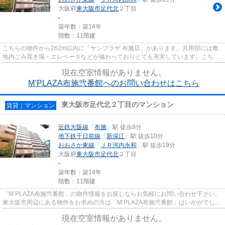
大阪府
東大阪市
足代北
２丁目
-
築年数：築14年
階数：11階建
こちらの物件から262m以内に「サンプラザ 布施店」があります。共用部には敷
地内ごみ置き場・エレベータなどが備わっておりとても充実しています。こちら
の物件はマンションです。初期...
現在空室情報がありません。
M’PLAZA布施弐番館へのお問い合わせはこちら
東大阪市足代北２丁目のマンション
賃貸｜マンション
近鉄大阪線
「
布施
」駅 徒歩8分
地下鉄千日前線
「
新深江
」駅 徒歩10分
おおさか東線
「
ＪＲ河内永和
」駅 徒歩19分
大阪府
東大阪市
足代北
２丁目
-
築年数：築14年
階数：11階建
「M’PLAZA布施弐番館」の物件情報をお探しならお気軽にお問い合わせ下さい。
東大阪市周辺にある物件をお求めの方は「M’PLAZA布施弐番館」はいかがでしょ
うか。共用部には敷地内ごみ置...
現在空室情報がありません。