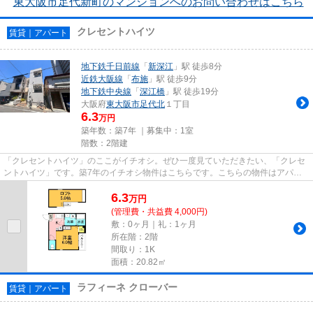
東大阪市足代新町のマンションへのお問い合わせはこちら
クレセントハイツ
賃貸｜アパート
地下鉄千日前線
「
新深江
」駅 徒歩8分
近鉄大阪線
「
布施
」駅 徒歩9分
地下鉄中央線
「
深江橋
」駅 徒歩19分
大阪府
東大阪市
足代北
１丁目
6.3
万円
築年数：築7年 ｜募集中：
1室
階数：2階建
「クレセントハイツ」のここがイチオシ。ぜひ一度見ていただきたい、「クレセ
ントハイツ」です。築7年のイチオシ物件はこちらです。こちらの物件はアパー
トです。当社スタッフが地域の...
6.3
万
円
(管理費・共益費 4,000円)
敷：0ヶ月｜礼：1ヶ月
所在階：2階
間取り：1K
面積：20.82㎡
ラフィーネ クローバー
賃貸｜アパート