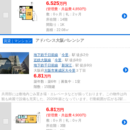
6.525
万
円
(管理費・共益費 4,850円)
敷：0ヶ月｜礼：2ヶ月
所在階：14階
間取り：1K
面積：22.08㎡
アドバンス大阪バレンシア
賃貸｜マンション
地下鉄千日前線
「
今里
」駅 徒歩2分
近鉄大阪線
「
今里
」駅 徒歩8分
地下鉄千日前線
「
新深江
」駅 徒歩9分
大阪府
大阪市東成区
大今里
３丁目
6.81
万円
築年数：築6年 ｜募集中：
1室
階数：15階建
共用部には敷地内ごみ置き場・エレベータなどが揃っております。この物件は内
観も綺麗で設備も充実した、2020年築となっています。行動範囲が広がる2駅利
用可能な物件です。こだわり条...
6.81
万
円
(管理費・共益費 4,900円)
敷：0ヶ月｜礼：0ヶ月
所在階：3階