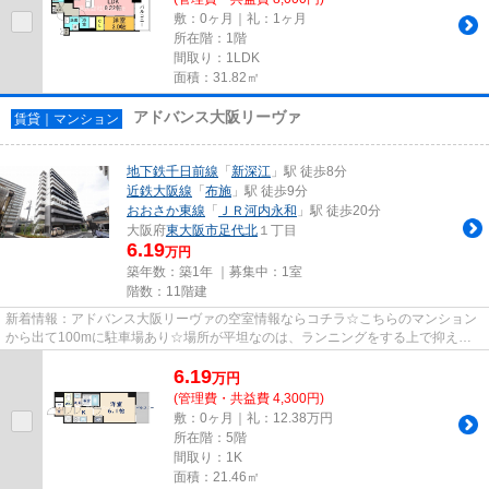
敷：0ヶ月｜礼：1ヶ月
所在階：1階
間取り：1LDK
面積：31.82㎡
アドバンス大阪リーヴァ
賃貸｜マンション
地下鉄千日前線
「
新深江
」駅 徒歩8分
近鉄大阪線
「
布施
」駅 徒歩9分
おおさか東線
「
ＪＲ河内永和
」駅 徒歩20分
大阪府
東大阪市
足代北
１丁目
6.19
万円
築年数：築1年 ｜募集中：
1室
階数：11階建
新着情報：アドバンス大阪リーヴァの空室情報ならコチラ☆こちらのマンション
から出て100mに駐車場あり☆場所が平坦なのは、ランニングをする上で抑えた
いポイントですね☆朝に慌てること...
6.19
万
円
(管理費・共益費 4,300円)
敷：0ヶ月｜礼：12.38万円
所在階：5階
間取り：1K
面積：21.46㎡