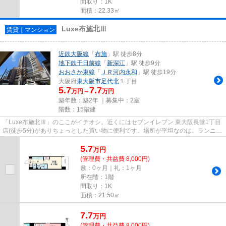
間取り：1K
面積：22.33㎡
Luxe布施北Ⅲ
賃貸｜マンション
近鉄大阪線
「
布施
」駅 徒歩8分
地下鉄千日前線
「
新深江
」駅 徒歩9分
おおさか東線
「
ＪＲ河内永和
」駅 徒歩19分
大阪府
東大阪市
足代北
１丁目
5.7
7.7
万円～
万円
築年数：築2年 ｜募集中：
2室
階数：15階建
「Luxe布施北Ⅲ」のここがイチオシ。近くにはセブンイレブン 東大阪長堂1丁目
店(徒歩5分)がありちょっとした買い物に便利です。場所が平坦なのは、ランニン
グをする上で抑えたいポイン...
5.7
万
円
(管理費・共益費 8,000円)
敷：0ヶ月｜礼：1ヶ月
所在階：1階
間取り：1K
面積：21.50㎡
7.7
万
円
(管理費・共益費 8,000円)