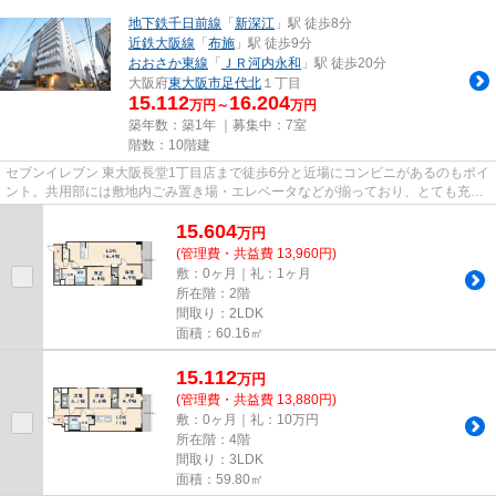
地下鉄千日前線
「
新深江
」駅 徒歩8分
近鉄大阪線
「
布施
」駅 徒歩9分
おおさか東線
「
ＪＲ河内永和
」駅 徒歩20分
大阪府
東大阪市
足代北
１丁目
15.112
16.204
万円～
万円
築年数：築1年 ｜募集中：
7室
階数：10階建
セブンイレブン 東大阪長堂1丁目店まで徒歩6分と近場にコンビニがあるのもポイ
ント。共用部には敷地内ごみ置き場・エレベータなどが揃っており、とても充実
しています。初期費用はカー...
15.604
万
円
(管理費・共益費 13,960円)
敷：0ヶ月｜礼：1ヶ月
所在階：2階
間取り：2LDK
面積：60.16㎡
15.112
万
円
(管理費・共益費 13,880円)
敷：0ヶ月｜礼：10万円
所在階：4階
間取り：3LDK
面積：59.80㎡