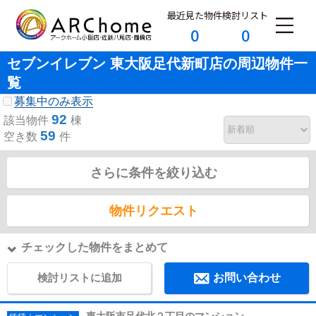
最近見た物件
検討リスト
0
0
セブンイレブン 東大阪足代新町店の周辺物件一
覧
募集中のみ表示
92
該当物件
棟
59
空き数
件
さらに条件を絞り込む
物件リクエスト
チェックした物件をまとめて
検討リストに追加
お問い合わせ
東大阪市足代北２丁目のマンション