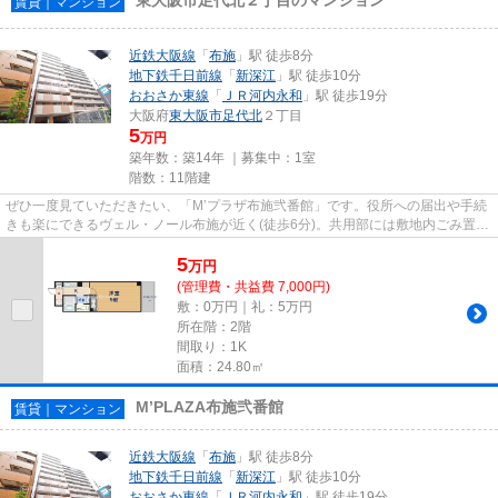
賃貸｜マンション
近鉄大阪線
「
布施
」駅 徒歩8分
地下鉄千日前線
「
新深江
」駅 徒歩10分
おおさか東線
「
ＪＲ河内永和
」駅 徒歩19分
大阪府
東大阪市
足代北
２丁目
5
万円
築年数：築14年 ｜募集中：
1室
階数：11階建
ぜひ一度見ていただきたい、「M’プラザ布施弐番館」です。役所への届出や手続
きも楽にできるヴェル・ノール布施が近く(徒歩6分)。共用部には敷地内ごみ置き
場・エレベータなどが揃って...
5
万
円
(管理費・共益費 7,000円)
敷：0万円｜礼：5万円
所在階：2階
間取り：1K
面積：24.80㎡
M’PLAZA布施弐番館
賃貸｜マンション
近鉄大阪線
「
布施
」駅 徒歩8分
地下鉄千日前線
「
新深江
」駅 徒歩10分
おおさか東線
「
ＪＲ河内永和
」駅 徒歩19分