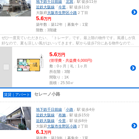
地下鉄千日前線
「
北巽
」駅 徒歩11分
近鉄大阪線
「
今里
」駅 徒歩11分
大阪府
大阪市生野区
小路
２丁目
5.6
万円
築年数：築12年 ｜募集中：
1室
階数：3階建
ぜひ一度見ていただきたい、「トレーデ」です。最上階の物件です。風通しが良
好なので、夏も涼しい風がはいってきます。駅から徒歩7分にある物件なので、
電車利用が多い方にオススメで...
5.6
万
円
(管理費・共益費 6,000円)
敷：0ヶ月｜礼：1ヶ月
所在階：3階
間取り：1K
面積：25.50㎡
セレーノ小路
賃貸｜アパート
地下鉄千日前線
「
小路
」駅 徒歩4分
近鉄大阪線
「
布施
」駅 徒歩15分
近鉄大阪線
「
今里
」駅 徒歩8分
大阪府
大阪市生野区
小路
２丁目
6.1
万円
築年数：築19年 ｜募集中：
1室