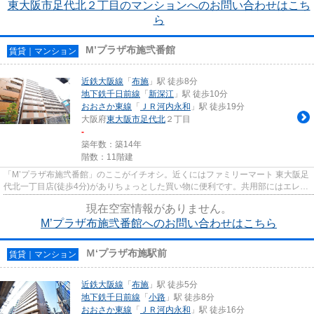
東大阪市足代北２丁目のマンションへのお問い合わせはこち
ら
M’プラザ布施弐番館
賃貸｜マンション
近鉄大阪線
「
布施
」駅 徒歩8分
地下鉄千日前線
「
新深江
」駅 徒歩10分
おおさか東線
「
ＪＲ河内永和
」駅 徒歩19分
大阪府
東大阪市
足代北
２丁目
-
築年数：築14年
階数：11階建
「M’プラザ布施弐番館」のここがイチオシ。近くにはファミリーマート 東大阪足
代北一丁目店(徒歩4分)がありちょっとした買い物に便利です。共用部にはエレベ
ータ・敷地内ごみ置き場な...
現在空室情報がありません。
M’プラザ布施弐番館へのお問い合わせはこちら
Ｍ‘プラザ布施駅前
賃貸｜マンション
近鉄大阪線
「
布施
」駅 徒歩5分
地下鉄千日前線
「
小路
」駅 徒歩8分
おおさか東線
「
ＪＲ河内永和
」駅 徒歩16分