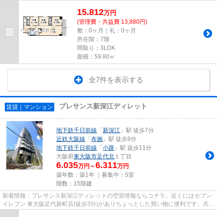
15.812
万
円
(管理費・共益費 13,880円)
敷：0ヶ月｜礼：0ヶ月
所在階：7階
間取り：3LDK
面積：59.80㎡
全7件を表示する
プレサンス新深江ディレット
賃貸｜マンション
地下鉄千日前線
「
新深江
」駅 徒歩7分
近鉄大阪線
「
布施
」駅 徒歩9分
地下鉄千日前線
「
小路
」駅 徒歩11分
大阪府
東大阪市
足代北
１丁目
6.035
6.311
万円～
万円
築年数：築1年 ｜募集中：
5室
階数：15階建
新着情報：プレサンス新深江ディレットの空室情報ならコチラ。近くにはセブン
イレブン 東大阪足代新町店(徒歩3分)がありちょっとした買い物に便利です。共用
部にはエレベータ・敷地内...