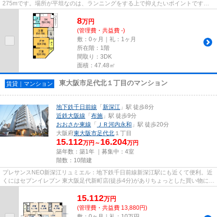
275mです。場所が平坦なのは、ランニングをする上で抑えたいポイントです
ね。通風良好の物件なのでいつでも新...
8
万
円
(管理費・共益費 -)
敷：0ヶ月｜礼：1ヶ月
所在階：1階
間取り：3DK
面積：47.48㎡
東大阪市足代北１丁目のマンション
賃貸｜マンション
地下鉄千日前線
「
新深江
」駅 徒歩8分
近鉄大阪線
「
布施
」駅 徒歩9分
おおさか東線
「
ＪＲ河内永和
」駅 徒歩20分
大阪府
東大阪市
足代北
１丁目
15.112
16.204
万円～
万円
築年数：築1年 ｜募集中：
4室
階数：10階建
プレサンスNEO新深江リュミエル：地下鉄千日前線新深江駅にも近くて便利。近
くにはセブンイレブン 東大阪足代新町店(徒歩4分)がありちょっとした買い物に便
利です。共用部には敷地内ご...
15.112
万
円
(管理費・共益費 13,880円)
敷：0ヶ月｜礼：10万円