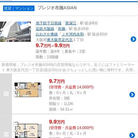
プレジオ布施ASIAN
賃貸｜マンション
地下鉄千日前線
「
新深江
」駅 徒歩8分
近鉄大阪線
「
布施
」駅 徒歩10分
おおさか東線
「
ＪＲ河内永和
」駅 徒歩20分
大阪府
東大阪市
足代北
１丁目
9.7
9.9
万円～
万円
築年数：築4年 ｜募集中：
2室
階数：15階建
新着情報：プレジオ布施ASIANの空室情報ならコチラ。近くにはファミリーマー
ト 東大阪足代北一丁目店(徒歩3分)がありちょっとした買い物に便利です。共用部
にはエレベータ・敷地内ごみ...
9.7
万
円
(管理費・共益費 14,000円)
敷：0ヶ月｜礼：0ヶ月
所在階：3階
間取り：1LDK
面積：34.31㎡
9.9
万
円
(管理費・共益費 14,000円)
敷：0ヶ月｜礼：1ヶ月