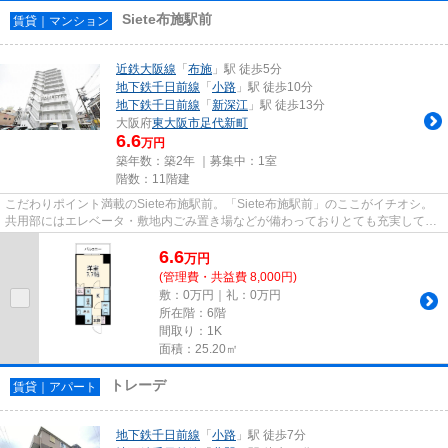
Siete布施駅前
賃貸｜マンション
近鉄大阪線
「
布施
」駅 徒歩5分
地下鉄千日前線
「
小路
」駅 徒歩10分
地下鉄千日前線
「
新深江
」駅 徒歩13分
大阪府
東大阪市
足代新町
6.6
万円
築年数：築2年 ｜募集中：
1室
階数：11階建
こだわりポイント満載のSiete布施駅前。「Siete布施駅前」のここがイチオシ。
共用部にはエレベータ・敷地内ごみ置き場などが備わっておりとても充実してい
ます。地上11階建てで景色も...
6.6
万
円
(管理費・共益費 8,000円)
敷：0万円｜礼：0万円
所在階：6階
間取り：1K
面積：25.20㎡
トレーデ
賃貸｜アパート
地下鉄千日前線
「
小路
」駅 徒歩7分