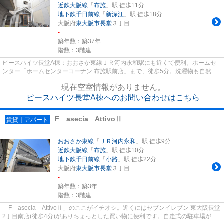
近鉄大阪線
「
布施
」駅 徒歩11分
地下鉄千日前線
「
新深江
」駅 徒歩18分
大阪府
東大阪市
長堂
３丁目
-
築年数：築37年
階数：3階建
ピースハイツ長堂A棟：おおさか東線ＪＲ河内永和駅にも近くて便利。ホームセ
ンター「ホームセンターコーナン 布施駅前店」まで、徒歩5分。洗濯物も自然乾
燥ですぐ乾く通風良好な間取り...
現在空室情報がありません。
ピースハイツ長堂A棟へのお問い合わせはこちら
F asecia AttivoⅡ
賃貸｜アパート
おおさか東線
「
ＪＲ河内永和
」駅 徒歩9分
近鉄大阪線
「
布施
」駅 徒歩10分
地下鉄千日前線
「
小路
」駅 徒歩22分
大阪府
東大阪市
長堂
３丁目
-
築年数：築3年
階数：3階建
「F asecia AttivoⅡ」のここがイチオシ。近くにはセブンイレブン 東大阪長堂
2丁目南店(徒歩4分)がありちょっとした買い物に便利です。自走式の駐車場があ