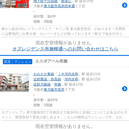
地下鉄千日前線
「
新深江
」駅 徒歩15分
大阪府
東大阪市
高井田本通
１丁目
-
築年数：築4年
階数：9階建
家から徒歩3分にドラッグストア「キリン堂 東大阪長堂店」があります！共用部
には敷地内ごみ置き場・エレベータなどが揃っております！駅まで徒歩11分と、
立地が魅力的な物件です！防...
現在空室情報がありません。
オズレジデンス布施柳通へのお問い合わせはこちら
エスポアール布施
賃貸｜マンション
おおさか東線
「
ＪＲ河内永和
」駅 徒歩11分
近鉄難波・奈良線
「
河内永和
」駅 徒歩12分
近鉄大阪線
「
布施
」駅 徒歩12分
大阪府
東大阪市
長堂
３丁目
-
築年数：築46年
階数：5階建
セブンイレブン 東大阪長堂2丁目南店まで徒歩6分と近場にコンビニがあるのもポ
イント。眺望良好で景色が楽しめます。こちらの物件はマンションです。さわや
かな朝を迎えることのできる...
現在空室情報がありません。