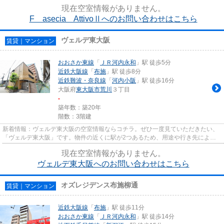
る物件です。徒歩9分に駅の...
現在空室情報がありません。
F asecia AttivoⅡへのお問い合わせはこちら
ヴェルデ東大阪
賃貸｜マンション
おおさか東線
「
ＪＲ河内永和
」駅 徒歩5分
近鉄大阪線
「
布施
」駅 徒歩8分
近鉄難波・奈良線
「
河内小阪
」駅 徒歩16分
大阪府
東大阪市
荒川
３丁目
-
築年数：築20年
階数：3階建
新着情報：ヴェルデ東大阪の空室情報ならコチラ。ぜひ一度見ていただきたい、
「ヴェルデ東大阪」です。物件の近くに駅が2つあるため、用途や行き先によっ
て経路を選べます。造りとデザ...
現在空室情報がありません。
ヴェルデ東大阪へのお問い合わせはこちら
オズレジデンス布施柳通
賃貸｜マンション
近鉄大阪線
「
布施
」駅 徒歩11分
おおさか東線
「
ＪＲ河内永和
」駅 徒歩14分