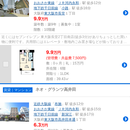
おおさか東線
「
ＪＲ河内永和
」駅 徒歩12分
地下鉄千日前線
「
小路
」駅 徒歩16分
大阪府
東大阪市
長堂
１丁目
9.9
万円
築年数：築9年 ｜募集中：
1室
階数：10階建
近くにはセブンイレブン 東大阪長堂2丁目南店(徒歩3分)がありちょっとした買い
物に便利です。共用部にはエレベータ・敷地内ごみ置き場などが揃っておりま
す。築8年の物件で充実した毎...
9.9
万
円
(管理費・共益費 7,500円)
敷：0ヶ月｜礼：15万円
所在階：6階
間取り：1LDK
面積：39.43㎡
ネオ・グランツ高井田
賃貸｜マンション
近鉄大阪線
「
布施
」駅 徒歩12分
おおさか東線
「
ＪＲ河内永和
」駅 徒歩15分
地下鉄千日前線
「
新深江
」駅 徒歩17分
大阪府
東大阪市
高井田本通
１丁目
6.3
万円