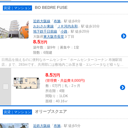
BO BEDRE FUSE
賃貸｜マンション
近鉄大阪線
「
布施
」駅 徒歩8分
おおさか東線
「
ＪＲ河内永和
」駅 徒歩10分
地下鉄千日前線
「
小路
」駅 徒歩20分
大阪府
東大阪市
長堂
３丁目
8.5
万円
築年数：築9年 ｜募集中：
1室
階数：6階建
日用品を揃えるのに便利なホームセンター「ホームセンターコーナン 布施駅前
店」まで、283mです。共用部には敷地内ごみ置き場・エレベータなど様々な設
備やサービスが揃っているので便...
8.5
万
円
(管理費・共益費 8,000円)
敷：0万円｜礼：2ヶ月
所在階：4階
間取り：1LDK
面積：40.16㎡
オリーブスクエア
賃貸｜マンション
近鉄大阪線
「
布施
」駅 徒歩5分