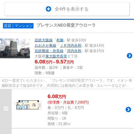
全4件を表示する
プレサンスNEO長堂アウローラ
賃貸｜マンション
近鉄大阪線
「
布施
」駅 徒歩10分
おおさか東線
「
ＪＲ河内永和
」駅 徒歩14分
近鉄難波・奈良線
「
河内永和
」駅 徒歩15分
大阪府
東大阪市
長堂
２丁目
6.08
9.57
万円～
万円
築年数：築3年 ｜募集中：
3室
階数：9階建
ぜひ一度見ていただきたい、「プレサンスNEO長堂アウローラ」です。イオン 布
施駅前店まで徒歩6分です。共用部には敷地内ごみ置き場・エレベータなどが揃
っております。こちらの物件は...
6.08
万
円
(管理費・共益費 7,200円)
敷：0万円｜礼：8万円
所在階：6階
間取り：1K
面積：21.80㎡