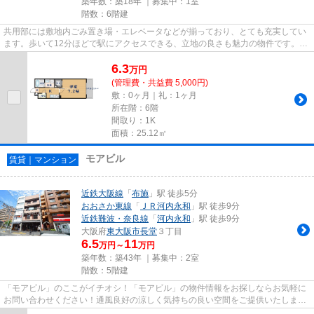
築年数：築18年 ｜募集中：
1室
階数：6階建
共用部には敷地内ごみ置き場・エレベータなどが揃っており、とても充実してい
ます。歩いて12分ほどで駅にアクセスできる、立地の良さも魅力の物件です。魅
力的で眺望良好な場所です。...
6.3
万
円
(管理費・共益費 5,000円)
敷：0ヶ月｜礼：1ヶ月
所在階：6階
間取り：1K
面積：25.12㎡
モアビル
賃貸｜マンション
近鉄大阪線
「
布施
」駅 徒歩5分
おおさか東線
「
ＪＲ河内永和
」駅 徒歩9分
近鉄難波・奈良線
「
河内永和
」駅 徒歩9分
大阪府
東大阪市
長堂
３丁目
6.5
11
万円～
万円
築年数：築43年 ｜募集中：
2室
階数：5階建
「モアビル」のここがイチオシ！「モアビル」の物件情報をお探しならお気軽に
お問い合わせください！通風良好の涼しく気持ちの良い空間をご提供いたしま
す！眺望良好で景色が楽しめま...