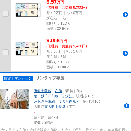
9.57
万
円
(管理費・共益費 9,300円)
敷：0万円｜礼：0万円
所在階：6階
間取り：1LDK
面積：32.64㎡
9.058
万
円
(管理費・共益費 9,420円)
敷：0万円｜礼：5万円
所在階：8階
間取り：1LDK
面積：33.08㎡
サンライフ布施
賃貸｜マンション
近鉄大阪線
「
布施
」駅 徒歩8分
地下鉄千日前線
「
新深江
」駅 徒歩13分
おおさか東線
「
ＪＲ河内永和
」駅 徒歩16分
大阪府
東大阪市
長堂
１丁目
-
築年数：築42年
階数：3階建
サンライフ布施：近鉄大阪線布施駅にも近くて便利。近くのイオン 布施駅前店ま