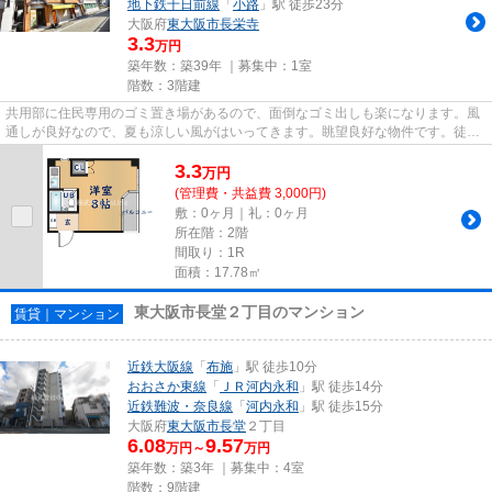
地下鉄千日前線
「
小路
」駅 徒歩23分
大阪府
東大阪市
長栄寺
3.3
万円
築年数：築39年 ｜募集中：
1室
階数：3階建
共用部に住民専用のゴミ置き場があるので、面倒なゴミ出しも楽になります。風
通しが良好なので、夏も涼しい風がはいってきます。眺望良好な物件です。徒歩
2分で駅にアクセス可能な、魅...
3.3
万
円
(管理費・共益費 3,000円)
敷：0ヶ月｜礼：0ヶ月
所在階：2階
間取り：1R
面積：17.78㎡
東大阪市長堂２丁目のマンション
賃貸｜マンション
近鉄大阪線
「
布施
」駅 徒歩10分
おおさか東線
「
ＪＲ河内永和
」駅 徒歩14分
近鉄難波・奈良線
「
河内永和
」駅 徒歩15分
大阪府
東大阪市
長堂
２丁目
6.08
9.57
万円～
万円
築年数：築3年 ｜募集中：
4室
階数：9階建