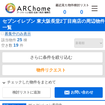
最近見た物件
検討リスト
0
0
セブンイレブン 東大阪長堂2丁目南店の周辺物件
一覧
募集中のみ表示
25
該当物件
棟
19
空き数
件
さらに条件を絞り込む
物件リクエスト
チェックした物件をまとめて
検討リストに追加
お問い合わせ
M’ｓマンション長栄寺