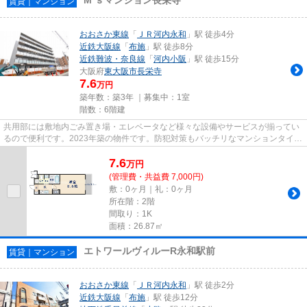
賃貸｜マンション
おおさか東線
「
ＪＲ河内永和
」駅 徒歩4分
近鉄大阪線
「
布施
」駅 徒歩8分
近鉄難波・奈良線
「
河内小阪
」駅 徒歩15分
大阪府
東大阪市
長栄寺
7.6
万円
築年数：築3年 ｜募集中：
1室
階数：6階建
共用部には敷地内ごみ置き場・エレベータなど様々な設備やサービスが揃ってい
るので便利です。2023年築の物件です。防犯対策もバッチリなマンションタイプ
の物件です。近くに駅が2つあ...
7.6
万
円
(管理費・共益費 7,000円)
敷：0ヶ月｜礼：0ヶ月
所在階：2階
間取り：1K
面積：26.87㎡
エトワールヴィルーR永和駅前
賃貸｜マンション
おおさか東線
「
ＪＲ河内永和
」駅 徒歩2分
近鉄大阪線
「
布施
」駅 徒歩12分