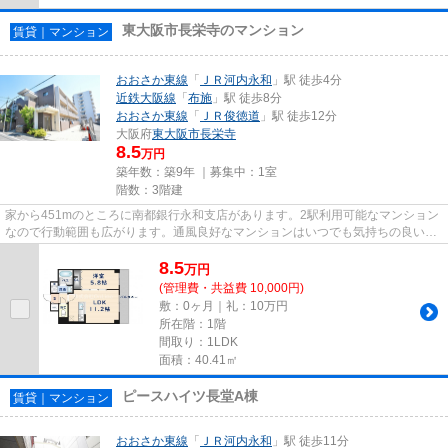
東大阪市長栄寺のマンション
賃貸｜マンション
おおさか東線
「
ＪＲ河内永和
」駅 徒歩4分
近鉄大阪線
「
布施
」駅 徒歩8分
おおさか東線
「
ＪＲ俊徳道
」駅 徒歩12分
大阪府
東大阪市
長栄寺
8.5
万円
築年数：築9年 ｜募集中：
1室
階数：3階建
家から451mのところに南都銀行永和支店があります。2駅利用可能なマンション
なので行動範囲も広がります。通風良好なマンションはいつでも気持ちの良い空
間です。防犯対策もバッチリな...
8.5
万
円
(管理費・共益費 10,000円)
敷：0ヶ月｜礼：10万円
所在階：1階
間取り：1LDK
面積：40.41㎡
ピースハイツ長堂A棟
賃貸｜マンション
おおさか東線
「
ＪＲ河内永和
」駅 徒歩11分