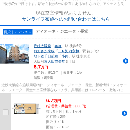
で徒歩7分で行けます。駅から徒歩8分の位置にある物件なので、アクセスも良好
です。アレルギー予防に適し...
現在空室情報がありません。
サンライフ布施へのお問い合わせはこちら
ディオーネ・ジエータ・長堂
賃貸｜マンション
近鉄大阪線
「
布施
」駅 徒歩6分
おおさか東線
「
ＪＲ河内永和
」駅 徒歩9分
地下鉄千日前線
「
小路
」駅 徒歩18分
大阪府
東大阪市
長堂
３丁目
6.7
万円
築年数：築13年 ｜募集中：
1室
階数：8階建
近鉄大阪線布施駅周辺物件：ディオーネ・ジエータ・長堂。新着情報：ディオー
ネ・ジエータ・長堂の空室情報ならコチラ。共用部にはエレベータ・敷地内ごみ
置き場などが備わっておりと...
6.7
万
円
(管理費・共益費 5,000円)
敷：0ヶ月｜礼：1ヶ月
所在階：2階
間取り：1K
面積：29.18㎡