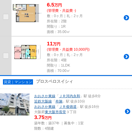
6.5
万
円
(管理費・共益費 -)
敷：0ヶ月｜礼：2ヶ月
所在階：2階
間取り：1R
面積：35.00㎡
11
万
円
(管理費・共益費 10,000円)
敷：0ヶ月｜礼：2ヶ月
所在階：4階
間取り：1LDK
面積：70.00㎡
プロスペロスイシィ
賃貸｜マンション
おおさか東線
「
ＪＲ河内永和
」駅 徒歩8分
近鉄大阪線
「
布施
」駅 徒歩10分
おおさか東線
「
ＪＲ俊徳道
」駅 徒歩16分
大阪府
東大阪市
長堂
３丁目
3.75
万円
築年数：築37年 ｜募集中：
1室
階数：4階建