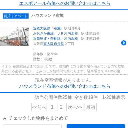
エスポアール布施へのお問い合わせはこちら
ハウスランド布施
賃貸｜アパート
近鉄大阪線
「
布施
」駅 徒歩8分
おおさか東線
「
ＪＲ河内永和
」駅 徒歩12分
近鉄難波・奈良線
「
河内永和
」駅 徒歩13分
大阪府
東大阪市
長堂
２丁目
-
築年数：築38年
階数：2階建
イオン 布施駅前店まで徒歩5分です。敷地内にゴミ置き場を備えているので敷地
外に出る必要が無く、ごみ出しが短時間で終わります。駐車場まで100mの物件
です。駅まで平坦で、自転車で...
現在空室情報がありません。
ハウスランド布施へのお問い合わせはこちら
該当公開件数
25
棟 空き数
19
件
1-20
棟表示
1
2
<<前へ
次へ>>
最初
チェックした物件をまとめて