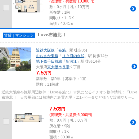
(管理費・共益費 10,000円)
敷：0ヶ月｜礼：10万円
所在階：1階
間取り：1LDK
面積：40.41㎡
Luxe布施北Ⅱ
賃貸｜マンション
近鉄大阪線
「
布施
」駅 徒歩8分
おおさか東線
「
ＪＲ河内永和
」駅 徒歩14分
地下鉄千日前線
「
新深江
」駅 徒歩14分
大阪府
東大阪市
長堂
２丁目
7.5
万円
築年数：築9年 ｜募集中：
1室
階数：11階建
近鉄大阪線布施駅周辺物件：Luxe布施北Ⅱ☆気になるイチオシ物件情報：「Luxe
布施北Ⅱ」☆共用部には敷地内ごみ置き場・エレベータなど様々な設備やサービ
スが揃っているので便利です☆高層...
7.5
万
円
(管理費・共益費 6,000円)
敷：0万円｜礼：0万円
所在階：9階
間取り：1K
面積：30.00㎡