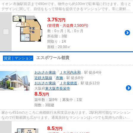
イオン 布施駅前店まで490mです。物件から約100mで駐車場に行けます。造りと
デザインに関して、自信をもって情報を提供できるマンションです。常に新鮮な
空気を取り入れられる通風良好...
3.75
万
円
(管理費・共益費 2,500円)
敷：0ヶ月｜礼：0ヶ月
所在階：3階
間取り：1R
面積：20.00㎡
エスポワール都貴
賃貸｜マンション
おおさか東線
「
ＪＲ河内永和
」駅 徒歩4分
近鉄大阪線
「
布施
」駅 徒歩8分
おおさか東線
「
ＪＲ俊徳道
」駅 徒歩12分
大阪府
東大阪市
長栄寺
8.5
万円
築年数：築9年 ｜募集中：
1室
階数：3階建
家から451mのところに南都銀行永和支店があります。2駅利用可能なマンション
なので行動範囲も広がります。通風良好なマンションはいつでも気持ちの良い空
間です。防犯対策もバッチリな...
8.5
万
円